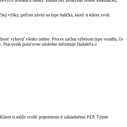
ových stránkach banky. Banka tiež poskytuje online kalkulačku,
ej výšky, pričom závisí na type balíčka, ktorý si klient zvolí.
nosť vybaviť všetko online. Proces začína výberom typu vozidla, čo
e. Pracovník poisťovne následne informuje žiadateľa o
 Klient si môže zvoliť pripoistenie k základnému PZP. Týmto