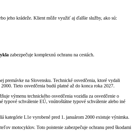
o jeho krádeže. Klient môže využiť aj ďalšie služby, ako sú:
ykla
zabezpečuje komplexnú ochranu na cestách.
stnej premávke na Slovensku. Technické osvedčenia, ktoré vydali
m 2000. Tieto osvedčenia budú platné až do konca roka 2027.
žňuje výmenu technického osvedčenia vozidla za osvedčenie o
né typové schválenie EÚ, vnútroštátne typové schválenie alebo iné
idlá kategórie L1e vyrobené pred 1. januárom 2000 existuje výnimka.
teľov motocyklov. Toto poistenie zabezpečuje ochranu pred škodami