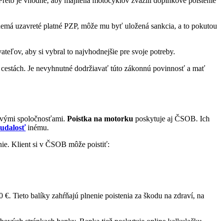
eto je vhodné, aby majitelia motocyklov zvážili doplnkové poistenie
 nemá uzavreté platné PZP, môže mu byť uložená sankcia, a to pokutou
eľov, aby si vybral to najvhodnejšie pre svoje potreby.
 cestách. Je nevyhnutné dodržiavať túto zákonnú povinnosť a mať
ovými spoločnosťami.
Poistka na motorku
poskytuje aj ČSOB. Ich
udalosť
inému.
ie. Klient si v ČSOB môže poistiť:
. Tieto balíky zahŕňajú plnenie poistenia za škodu na zdraví, na