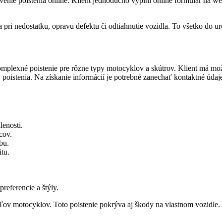
e poistenia online. Klient jednoducho vyplní online formulár na web
.
i nedostatku, opravu defektu či odtiahnutie vozidla. To všetko do určit
mplexné poistenie pre rôzne typy motocyklov a skútrov. Klient má mož
poistenia. Na získanie informácií je potrebné zanechať kontaktné údaj
lenosti.
cov.
bu.
itu.
preferencie a štýly.
ľov motocyklov. Toto poistenie pokrýva aj škody na vlastnom vozidle.