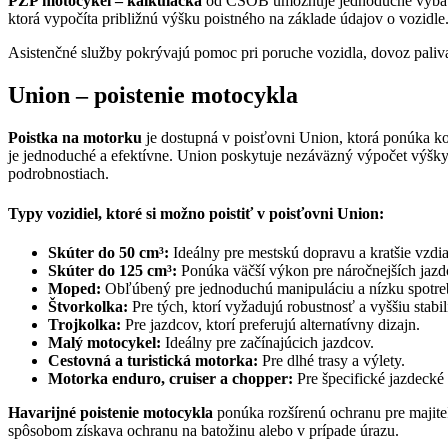
PZP motocykel – kalkulačka
od ČSOB umožňuje jednoduché vybaveni
ktorá vypočíta približnú výšku poistného na základe údajov o vozidle
Asistenčné služby pokrývajú pomoc pri poruche vozidla, dovoz paliva pr
Union – poistenie motocykla
Poistka na motorku
je dostupná v poisťovni Union, ktorá ponúka ko
je jednoduché a efektívne. Union poskytuje nezáväzný výpočet výšky 
podrobnostiach.
Typy vozidiel, ktoré si možno poistiť v poisťovni Union:
Skúter do 50 cm³:
Ideálny pre mestskú dopravu a kratšie vzdia
Skúter do 125 cm³:
Ponúka väčší výkon pre náročnejších jazd
Moped:
Obľúbený pre jednoduchú manipuláciu a nízku spotre
Štvorkolka:
Pre tých, ktorí vyžadujú robustnosť a vyššiu stabil
Trojkolka:
Pre jazdcov, ktorí preferujú alternatívny dizajn.
Malý motocykel:
Ideálny pre začínajúcich jazdcov.
Cestovná a turistická motorka:
Pre dlhé trasy a výlety.
Motorka enduro, cruiser a chopper:
Pre špecifické jazdecké 
Havarijné poistenie motocykla
ponúka rozšírenú ochranu pre majite
spôsobom získava ochranu na batožinu alebo v prípade úrazu.