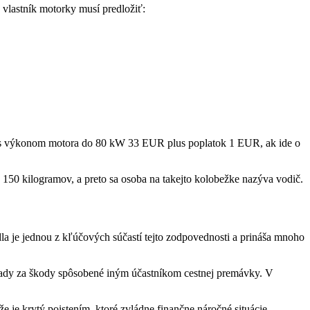
 vlastník motorky musí predložiť:
idlo s výkonom motora do 80 kW 33 EUR plus poplatok 1 EUR, ak ide o
o 150 kilogramov, a preto sa osoba na takejto kolobežke nazýva vodič.
la je jednou z kľúčových súčastí tejto zodpovednosti a prináša mnoho
 náhrady za škody spôsobené iným účastníkom cestnej premávky. V
 je krytý poistením, ktoré zvládne finančne náročné situácie.