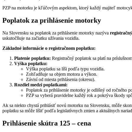
PZP na motorku je kľúčovým aspektom, ktorý každý majiteľ motocyk
Poplatok za prihlásenie motorky
Na Slovensku sa poplatok za prihlásenie motorky nazýva
registračn
uskutočňuje na začiatku užívania vozidla.
Základné informácie o registračnom poplatku:
Platenie poplatku:
Registračný poplatok sa platí na príslušnom
Výška poplatku:
Výška poplatku sa líši podľa typu vozidla.
Zohľadňuje sa objem motora a výkon.
Závisí od miesta prihlásenia (okresu).
Rozdiel medzi poplatkami:
Poplatok za prihlásenie motorky je odlišný od ročného p
PZP sa vyberá pravidelne každý rok a pokrýva škody sp
Ak sa niekto chystá prihlásiť novú motorku na Slovensku, môže skon
poplatku sa môže líšiť podľa legislatívnych zmien a aktuálnych nariad
Prihlásenie skútra 125 – cena