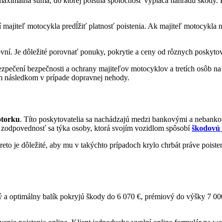
ximálna suma, do ktorej poistná spoločnosť vypláca náhradu škody. Pr
í majiteľ motocykla predĺžiť platnosť poistenia. Ak majiteľ motocykla
ní. Je dôležité porovnať ponuky, pokrytie a ceny od rôznych poskytovat
zpečení bezpečnosti a ochrany majiteľov motocyklov a tretích osôb na
m následkom v prípade dopravnej nehody.
torku
. Títo poskytovatelia sa nachádzajú medzi bankovými a nebank
m zodpovednosť sa týka osoby, ktorá svojím vozidlom spôsobí
škodovú 
o je dôležité, aby mu v takýchto prípadoch krylo chrbát práve poisten
a optimálny balík pokryjú škody do 6 070 €, prémiový do výšky 7 000 €