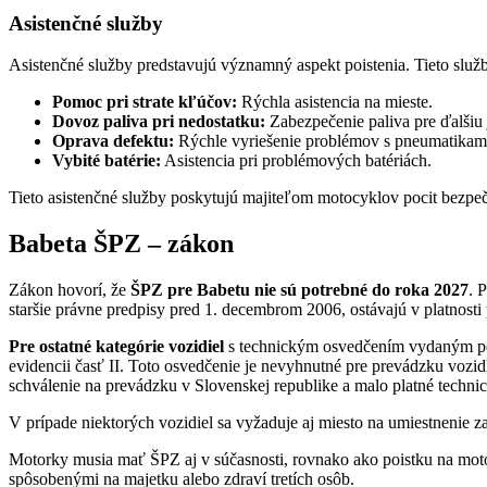
Asistenčné služby
Asistenčné služby predstavujú významný aspekt poistenia. Tieto služ
Pomoc pri strate kľúčov:
Rýchla asistencia na mieste.
Dovoz paliva pri nedostatku:
Zabezpečenie paliva pre ďalšiu 
Oprava defektu:
Rýchle vyriešenie problémov s pneumatikam
Vybité batérie:
Asistencia pri problémových batériách.
Tieto asistenčné služby poskytujú majiteľom motocyklov pocit bezpeči
Babeta ŠPZ – zákon
Zákon hovorí, že
ŠPZ pre Babetu nie sú potrebné do roka 2027
. 
staršie právne predpisy pred 1. decembrom 2006, ostávajú v platnost
Pre ostatné kategórie vozidiel
s technickým osvedčením vydaným pod
evidencii časť II. Toto osvedčenie je nevyhnutné pre prevádzku vozi
schválenie na prevádzku v Slovenskej republike a malo platné techni
V prípade niektorých vozidiel sa vyžaduje aj miesto na umiestnenie 
Motorky musia mať ŠPZ aj v súčasnosti, rovnako ako poistku na mot
spôsobenými na majetku alebo zdraví tretích osôb.