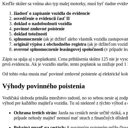
Keďže skúter sa vníma ako typ malej motorky, musí byť riadne evidov
žiadosť o zapísanie vozidla do evidencie
osvedčenie o evidencii časť II
doklad o nadobudnutí vozidla
povinné zmluvné poistenie
doklad totožnosti
splnomocnenie
(ak je držiteľ alebo vlastník vozidla zastupo
originál výpisu z obchodného registra
(ak je držiteľom vozid
overené splnomocnenie leasingovej spoločnosti
(v prípade le
Zápis sa spája aj s poplatkami. Cena prihlásenia skútra 125 nie je 
prvú evidenciu. Ak je vozidlo staršie, tento poplatok sa znižuje pod 
Od tohto roka musia mať povinné zmluvné poistenie aj elektrické kolo
Výhody povinného poistenia
Vodičská sloboda prináša množstvo radostí, no so sebou nesie aj zo
výhod pre každého majiteľa vozidla. Tu sú niektoré z týchto výhod a 
Ochrana tretích strán:
Jazda na cestách nesie určité riziká, a
prípade nehody majiteľ nemusí mať strach z finančných dôsledk
Pokojná myseľ na cestách:
S povinným poistením môže človek 