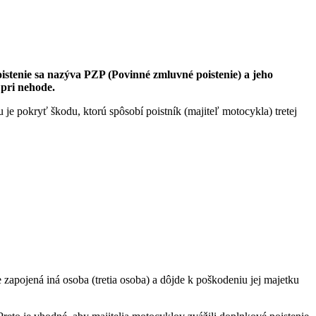
stenie sa nazýva PZP (Povinné zmluvné poistenie) a jeho
 pri nehode.
 je pokryť škodu, ktorú spôsobí poistník (majiteľ motocykla) tretej
zapojená iná osoba (tretia osoba) a dôjde k poškodeniu jej majetku