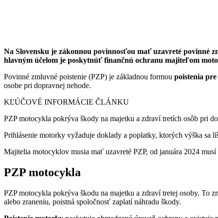
Na Slovensku je zákonnou povinnosťou mať uzavreté povinné zmlu
hlavným účelom je poskytnúť finančnú ochranu majiteľom motocyk
Povinné zmluvné poistenie (PZP) je základnou formou
poistenia pre
osobe pri dopravnej nehode.
KĽÚČOVÉ INFORMÁCIE ČLÁNKU
PZP motocykla pokrýva škody na majetku a zdraví tretích osôb pri d
Prihlásenie motorky vyžaduje doklady a poplatky, ktorých výška sa l
Majitelia motocyklov musia mať uzavreté PZP, od januára 2024 musí m
PZP motocykla
PZP motocykla pokrýva škodu na majetku a zdraví tretej osoby. To zna
alebo zraneniu, poistná spoločnosť zaplatí náhradu škody.