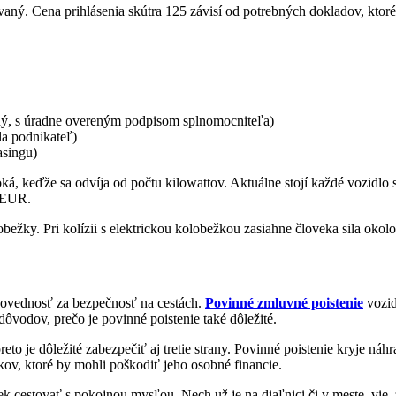
aný. Cena prihlásenia skútra 125 závisí od potrebných dokladov, ktoré
vaný, s úradne overeným podpisom splnomocniteľa)
la podnikateľ)
asingu)
vysoká, keďže sa odvíja od počtu kilowattov. Aktuálne stojí každé voz
1 EUR.
bežky. Pri kolízii s elektrickou kolobežkou zasiahne človeka sila okol
dpovednosť za bezpečnosť na cestách.
Povinné zmluvné poistenie
vozid
dôvodov, prečo je povinné poistenie také dôležité.
 preto je dôležité zabezpečiť aj tretie strany. Povinné poistenie kryje
ov, ktoré by mohli poškodiť jeho osobné financie.
cestovať s pokojnou mysľou. Nech už je na diaľnici či v meste, vie, že