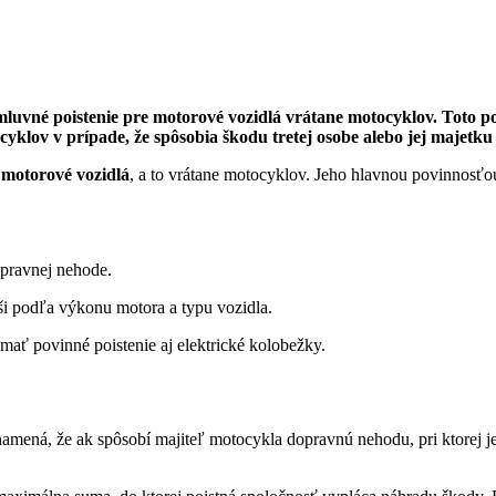
vné poistenie pre motorové vozidlá vrátane motocyklov. Toto poi
lov v prípade, že spôsobia škodu tretej osobe alebo jej majetku
 motorové vozidlá
, a to vrátane motocyklov. Jeho hlavnou povinnosťou
opravnej nehode.
íši podľa výkonu motora a typu vozidla.
ať povinné poistenie aj elektrické kolobežky.
mená, že ak spôsobí majiteľ motocykla dopravnú nehodu, pri ktorej je 