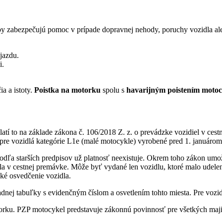
by zabezpečujú pomoc v prípade dopravnej nehody, poruchy vozidla aleb
jazdu.
i.
a a istoty.
Poistka na motorku
spolu s
havarijným poistením motoc
Platí to na základe zákona č. 106/2018 Z. z. o prevádzke vozidiel v ce
i pre vozidlá kategórie L1e (malé motocykle) vyrobené pred 1. januáro
ľa starších predpisov už platnosť neexistuje. Okrem toho zákon umo
dla v cestnej premávke. Môže byť vydané len vozidlu, ktoré malo udele
cké osvedčenie vozidla.
zadnej tabuľky s evidenčným číslom a osvetlením tohto miesta. Pre voz
orku. PZP motocykel predstavuje zákonnú povinnosť pre všetkých maji