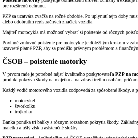
Poistenie motorky
poskytuje obmedzenú úroveň ochrany a existuje ma
pre rozšírenú ochranu.
PZP sa uzatvára zväčša na ročné obdobie. Po uplynutí tejto doby mus
alebo odobratím registračných značiek vozidla.
Majiteľ motocykla má možnosť vybrať si poistenie od rôznych poisťov
Povinné zmluvné poistenie pre motocykle je dôležitým krokom v zabe
uzavreté platné PZP, aby sa predišlo právnym problémom a finančný
ČSOB – poistenie motorky
V prvom rade je potrebné nájsť kvalitného poskytovateľa
PZP na mo
produkt pokrýva škody na majetku a na zdraví tretím osobám, pričo
Každý vodič motorového vozidla zodpovedá za spôsobené škody, a pret
motocykel
štvorkolku
trojkolku
Banka ponúka tri balíky s rôznym rozsahom pokrytia škody. Základný 
majetku a ušlý zisk a asistenčné služby.