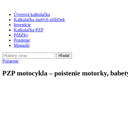
Úverová kalkulačka
Kalkulačka malých pôžičiek
Investície
Kalkulačka PZP
Pôžičky
Poistenie
Magazín
Hľadať
Poistenie
PZP motocykla – poistenie motorky, babety