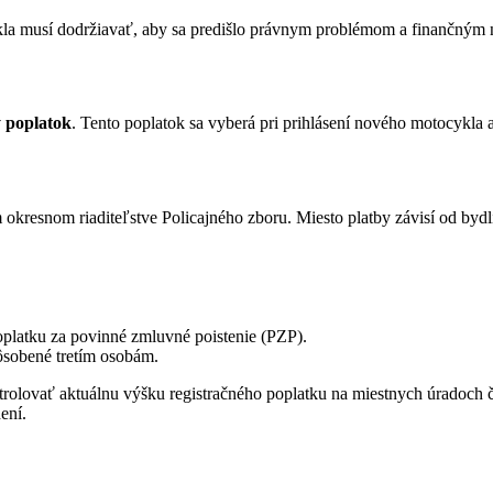
la musí dodržiavať, aby sa predišlo právnym problémom a finančným 
ý poplatok
. Tento poplatok sa vyberá pri prihlásení nového motocykla 
 okresnom riaditeľstve Policajného zboru. Miesto platby závisí od bydl
oplatku za povinné zmluvné poistenie (PZP).
ôsobené tretím osobám.
trolovať aktuálnu výšku registračného poplatku na miestnych úradoch 
ení.