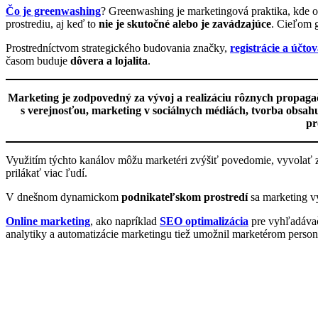
Čo je greenwashing
? Greenwashing je marketingová praktika, kde or
prostrediu, aj keď to
nie je skutočné alebo je zavádzajúce
. Cieľom 
Prostredníctvom strategického budovania značky,
registrácie a účt
časom buduje
dôvera a lojalita
.
Marketing je zodpovedný za vývoj a realizáciu rôznych propagačn
s verejnosťou, marketing v sociálnych médiách, tvorba obsa
pr
Využitím týchto kanálov môžu marketéri zvýšiť povedomie, vyvolať
prilákať viac ľudí.
V dnešnom dynamickom
podnikateľskom prostredí
sa marketing vy
Online marketing
, ako napríklad
SEO optimalizácia
pre vyhľadávače
analytiky a automatizácie marketingu tiež umožnil marketérom persona