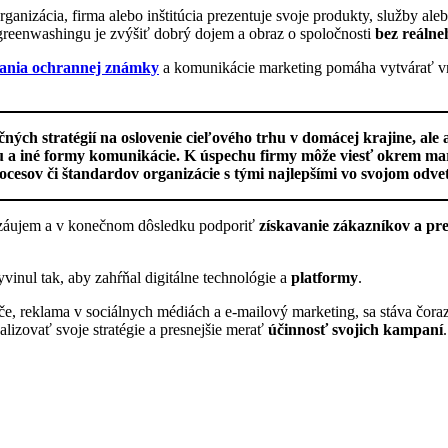
ganizácia, firma alebo inštitúcia prezentuje svoje produkty, služby al
greenwashingu je zvýšiť dobrý dojem a obraz o spoločnosti
bez reálne
ovania ochrannej známky
a komunikácie marketing pomáha vytvárať vn
ých stratégií na oslovenie cieľového trhu v domácej krajine, ale 
hu a iné formy komunikácie. K úspechu firmy môže viesť okrem ma
ocesov či štandardov organizácie s tými najlepšími vo svojom odvet
 záujem a v konečnom dôsledku podporiť
získavanie zákazníkov a pr
vinul tak, aby zahŕňal digitálne technológie a
platformy
.
, reklama v sociálnych médiách a e-mailový marketing, sa stáva čoraz
lizovať svoje stratégie a presnejšie merať
účinnosť svojich kampaní