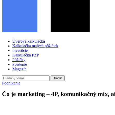
Úverová kalkulačka
Kalkulačka malých pôžičiek
Investície
Kalkulačka PZP
Pôžičky
Poistenie
Magazín
Hľadať
Podnikanie
Čo je marketing – 4P, komunikačný mix, af