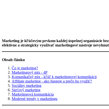
Marketing je kľúčovým prvkom každej úspešnej organizácie bez oh
efektívne a strategicky využívať marketingové nástroje nevyhnu
Obsah článku
Čo je marketing?
Marketingový mix - 4P
Komunikačný mix - kľúč k marketingovej komunikácii
Affiliate marketing - ako funguje a prečo ho využiť?
Sociálny marketing
Sieťový marketing
Marketingová komunikácia
Moderné trendy v marketingu