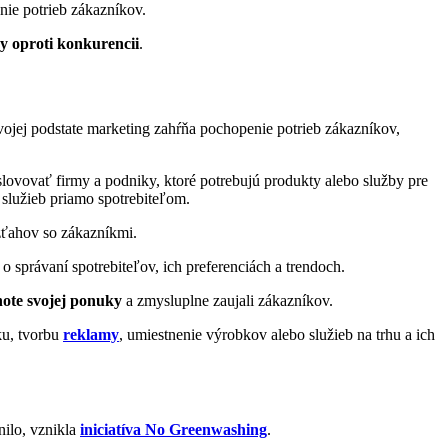
ie potrieb zákazníkov.
dy oproti konkurencii
.
svojej podstate marketing zahŕňa pochopenie potrieb zákazníkov,
ovovať firmy a podniky, ktoré potrebujú produkty alebo služby pre
služieb priamo spotrebiteľom.
vzťahov so zákazníkmi.
o správaní spotrebiteľov, ich preferenciách a trendoch.
ote svojej ponuky
a zmysluplne zaujali zákazníkov.
u, tvorbu
reklamy
, umiestnenie výrobkov alebo služieb na trhu a ich
ilo, vznikla
iniciatíva No Greenwashing
.