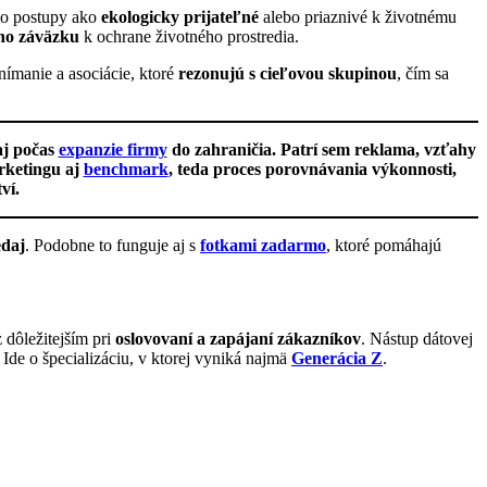
ebo postupy ako
ekologicky prijateľné
alebo priaznivé k životnému
ho záväzku
k ochrane životného prostredia.
ímanie a asociácie, ktoré
rezonujú s cieľovou skupinou
, čím sa
aj počas
expanzie firmy
do zahraničia. Patrí sem reklama, vzťahy
rketingu aj
benchmark
, teda proces porovnávania výkonnosti,
ví.
edaj
. Podobne to funguje aj s
fotkami zadarmo
, ktoré pomáhajú
 dôležitejším pri
oslovovaní a zapájaní zákazníkov
. Nástup dátovej
. Ide o špecializáciu, v ktorej vyniká najmä
Generácia Z
.