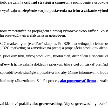
ieb, ale zahŕňa
celý rad stratégií a činností
na pochopenie a uspokojen
ie využívajú na
zlepšenie svojho postavenia na trhu a získanie výho
inností zameraných na propagáciu a predaj výrobkov alebo služieb. Vo 
trhu presvedčivým a
efektívnym spôsobom
.
B2C marketingom je cieľová skupina. Pri B2B marketingu je cieľom osl
e, B2C marketing sa zameriava na predaj a propagáciu produktov alebo 
e, prieskum trhu, vývoj produktov, tvorbu cien, distribúciu a riadenie 
ieľový trh
. To zahŕňa dôkladný prieskum trhu s cieľom získať prehľad 
spôsobiť svoje stratégie a posolstvá tak, aby účinne informovali o
hodn
 hodnoty zákazníkom
. Zahŕňa proces,
ako pomenovať firmu
a značk
val klamlivé praktiky ako
greenwashing
. Aby sa greenwashingu zabrán