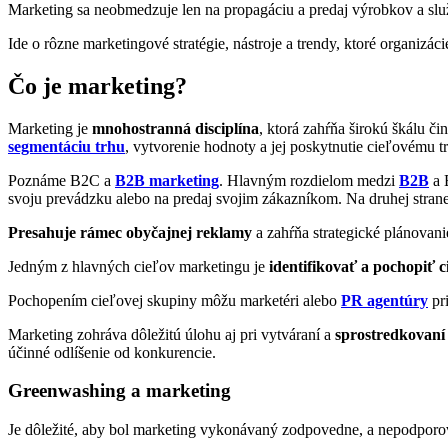
Marketing sa neobmedzuje len na propagáciu a predaj výrobkov a služ
Ide o rôzne marketingové stratégie, nástroje a trendy, ktoré organizác
Čo je marketing?
Marketing je
mnohostranná disciplína
, ktorá zahŕňa širokú škálu č
segmentáciu trhu
, vytvorenie hodnoty a jej poskytnutie cieľovému 
Poznáme B2C a
B2B marketing
. Hlavným rozdielom medzi
B2B
a 
svoju prevádzku alebo na predaj svojim zákazníkom. Na druhej stran
Presahuje rámec obyčajnej reklamy
a zahŕňa strategické plánovani
Jedným z hlavných cieľov marketingu je
identifikovať a pochopiť c
Pochopením cieľovej skupiny môžu marketéri alebo
PR agentúry
pri
Marketing zohráva dôležitú úlohu aj pri vytváraní a
sprostredkovaní
účinné odlíšenie od konkurencie.
Greenwashing a marketing
Je dôležité, aby bol marketing vykonávaný zodpovedne, a nepodporo