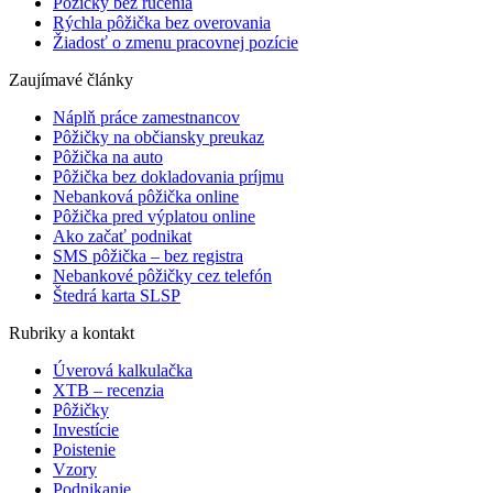
Pôžičky bez ručenia
Rýchla pôžička bez overovania
Žiadosť o zmenu pracovnej pozície
Zaujímavé články
Náplň práce zamestnancov
Pôžičky na občiansky preukaz
Pôžička na auto
Pôžička bez dokladovania príjmu
Nebanková pôžička online
Pôžička pred výplatou online
Ako začať podnikat
SMS pôžička – bez registra
Nebankové pôžičky cez telefón
Štedrá karta SLSP
Rubriky a kontakt
Úverová kalkulačka
XTB – recenzia
Pôžičky
Investície
Poistenie
Vzory
Podnikanie