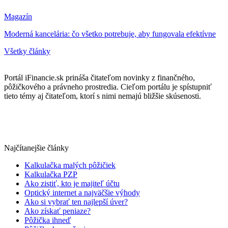
Magazín
Moderná kancelária: čo všetko potrebuje, aby fungovala efektívne
Všetky články
Portál iFinancie.sk prináša čitateľom novinky z finančného,
pôžičkového a právneho prostredia. Cieľom portálu je spístupniť
tieto témy aj čitateľom, ktorí s nimi nemajú bližšie skúsenosti.
Najčítanejšie články
Kalkulačka malých pôžičiek
Kalkulačka PZP
Ako zistiť, kto je majiteľ účtu
Optický internet a najväčšie výhody
Ako si vybrať ten najlepší úver?
Ako získať peniaze?
Pôžička ihneď