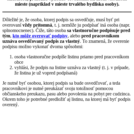
mieste (napríklad v mieste trvalého bydliska osoby).
Dôležité je, že osoba, ktorej podpis sa osvedčuje, musí byť pri
overovaní
vždy prítomná
, t. j. nemôže ju podpísať iná osoba (napr.
splnomocnenec). Čiže, táto osoba
sa vlastnoručne podpisuje pred
tým
,
kto môže overovať podpisy
, alebo
pred pracovníkom
uznáva osvedčovaný podpis za vlastný
. To znamená, že overenie
podpisu možno vykonať dvoma spôsobmi:
osoba vlastnoručne podpíše listinu priamo pred pracovníkom
obce
vyhlási, že podpis na listine uznáva za vlastný (t. j. v prípade,
že listina je už vopred podpísaná)
Je nutné byť osobou, ktorej podpis sa bude osvedčovať, a teda
pracovníkovi je nutné preukázať svoju totožnosť pomocou
občianskeho preukazu, pasu alebo povolenia na pobyt pre cudzinca.
Okrem toho je potrebné predložiť aj listinu, na ktorej má byť podpis
overený.