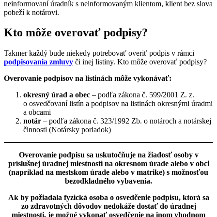
neinformovaní úradník s neinformovaným klientom, klient bez slova
pobeží k notárovi.
Kto môže overovať podpisy?
Takmer každý bude niekedy potrebovať overiť podpis v rámci
podpisovania zmluvy
či inej listiny. Kto môže overovať podpisy?
Overovanie podpisov na listinách môže vykonávať:
okresný úrad a obec
– podľa zákona č. 599/2001 Z. z.
o
osvedčovaní listín a podpisov na listinách okresnými úradmi
a obcami
notár
– podľa zákona č. 323/1992 Zb. o notároch a notárskej
činnosti (Notársky poriadok)
Overovanie podpisu sa uskutočňuje na žiadosť osoby v
príslušnej úradnej miestnosti na okresnom úrade alebo v obci
(napríklad na mestskom úrade alebo v matrike) s možnosťou
bezodkladného vybavenia.
Ak by požiadala fyzická osoba o osvedčenie podpisu, ktorá sa
zo zdravotných dôvodov nedokáže dostať do úradnej
miestnosti, je možné vykonať osvedčenie na inom vhodnom