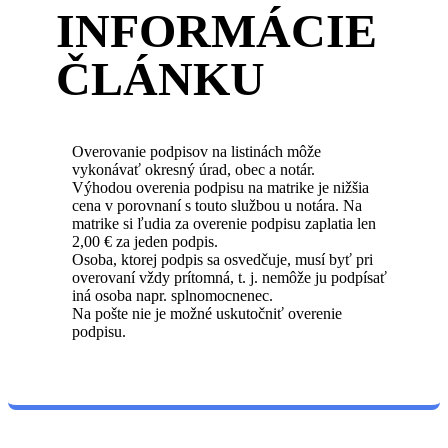
INFORMÁCIE
ČLÁNKU
Overovanie podpisov na listinách môže
vykonávať okresný úrad, obec a notár.
Výhodou overenia podpisu na matrike je nižšia
cena v porovnaní s touto službou u notára. Na
matrike si ľudia za overenie podpisu zaplatia len
2,00 € za jeden podpis.
Osoba, ktorej podpis sa osvedčuje, musí byť pri
overovaní vždy prítomná, t. j. nemôže ju podpísať
iná osoba napr. splnomocnenec.
Na pošte nie je možné uskutočniť overenie
podpisu.