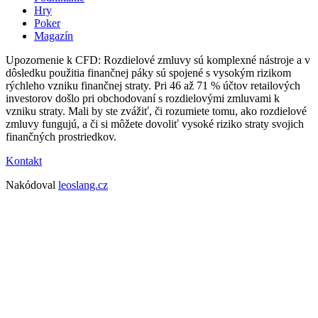
Hry
Poker
Magazín
Upozornenie k CFD: Rozdielové zmluvy sú komplexné nástroje a v
dôsledku použitia finančnej páky sú spojené s vysokým rizikom
rýchleho vzniku finančnej straty. Pri 46 až 71 % účtov retailových
investorov došlo pri obchodovaní s rozdielovými zmluvami k
vzniku straty. Mali by ste zvážiť, či rozumiete tomu, ako rozdielové
zmluvy fungujú, a či si môžete dovoliť vysoké riziko straty svojich
finančných prostriedkov.
Kontakt
Nakódoval
leoslang.cz