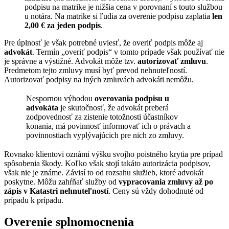
podpisu na matrike je nižšia cena v porovnaní s touto službou
u notára. Na matrike si ľudia za overenie podpisu zaplatia
len
2,00 € za jeden podpis
.
Pre úplnosť je však potrebné uviesť, že overiť podpis môže aj
advokát
. Termín „overiť podpis“ v tomto prípade však používať nie
je správne a výstižné. Advokát môže tzv.
autorizovať zmluvu
.
Predmetom tejto zmluvy musí byť prevod nehnuteľností.
Autorizovať podpisy na iných zmluvách advokáti nemôžu.
Nespornou výhodou
overovania podpisu u
advokáta
je skutočnosť, že advokát preberá
zodpovednosť za zistenie totožnosti účastníkov
konania, má povinnosť informovať ich o právach a
povinnostiach vyplývajúcich pre nich zo zmluvy.
Rovnako klientovi oznámi výšku svojho poistného krytia pre prípad
spôsobenia škody. Koľko však stojí takáto autorizácia podpisov,
však nie je známe. Závisí to od rozsahu služieb, ktoré advokát
poskytne. Môžu zahŕňať služby od
vypracovania zmluvy až po
zápis v Katastri nehnuteľností
. Ceny sú vždy dohodnuté od
prípadu k prípadu.
Overenie splnomocnenia