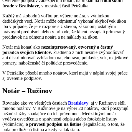
Overenie podpisov zabezpečujú notári, napríklad na
Notárskom
úrade v Bratislave
, v mestskej časti Petržalka.
Každý má slobodnú voľbu pri výbere notára, s výnimkou
dedičských vecí. Notár môže odmietnuť vykonať akýkoľvek úkon
iba v prípade, že je v rozpore s Ústavou, zákonom, ostatnými
právnymi predpismi alebo v prípade, že klient nezaplatí primeraný
preddavok na odmenu notára a na náklady za úkon.
Notár má konať ako
nezainteresovaný, otvorený a čestný
poradca svojich klientov
. Žiadneho z nich nesmie zvýhodňovať
ani diskriminovať vzhľadom na jeho rasu, pohlavie, vek, majetkové
pomery, náboženské či politické presvedčenie.
V Petržalke pôsobí mnoho notárov, ktorí majú v náplni svojej práce
aj overenie podpisov.
Notár – Ružinov
Rovnako ako vo všetkých častiach
Bratislavy
, aj v Ružinove sídli
mnoho notárov. V Ružinove je na výber 20 notárov, ktorí poskytujú
bežné služby spadajúce do ich právomoci. Medzi inými notár
vydáva osvedčenia o správnosti odpisu alebo fotokópie listiny
(vidimácia),
o pravosti podpisu na listine
(Iegalizácia), o tom, že
bola predložená listina a kedy sa tak stalo.