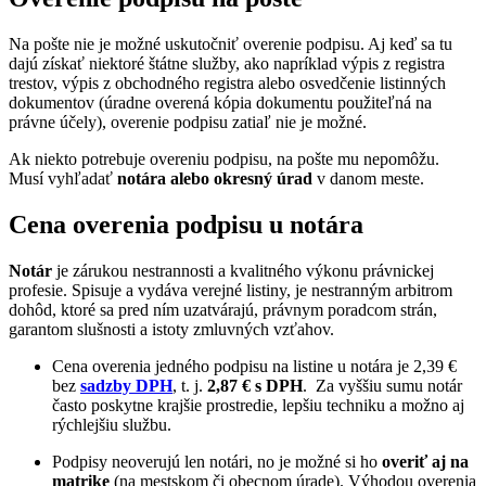
Na pošte nie je možné uskutočniť overenie podpisu. Aj keď sa tu
dajú získať niektoré štátne služby, ako napríklad výpis z registra
trestov, výpis z obchodného registra alebo osvedčenie listinných
dokumentov (úradne overená kópia dokumentu použiteľná na
právne účely), overenie podpisu zatiaľ nie je možné.
Ak niekto potrebuje overeniu podpisu, na pošte mu nepomôžu.
Musí vyhľadať
notára alebo okresný úrad
v danom meste.
Cena overenia podpisu u notára
Notár
je zárukou nestrannosti a kvalitného výkonu právnickej
profesie. Spisuje a vydáva verejné listiny, je nestranným arbitrom
dohôd, ktoré sa pred ním uzatvárajú, právnym poradcom strán,
garantom slušnosti a istoty zmluvných vzťahov.
Cena overenia jedného podpisu na listine u notára je 2,39 €
bez
sadzby DPH
, t. j.
2,87 € s DPH
. Za vyššiu sumu notár
často poskytne krajšie prostredie, lepšiu techniku a možno aj
rýchlejšiu službu.
Podpisy neoverujú len notári, no je možné si ho
overiť aj na
matrike
(na mestskom či obecnom úrade). Výhodou overenia