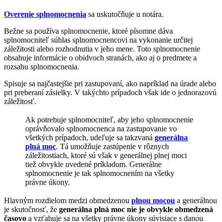
Overenie splnomocnenia
sa uskutočňuje u notára.
Bežne sa používa splnomocnenie, ktoré písomne dáva
splnomocniteľ súhlas splnomocnencovi na vykonanie určitej
záležitosti alebo rozhodnutia v jeho mene. Toto splnomocnenie
obsahuje informácie o obidvoch stranách, ako aj o predmete a
rozsahu splnomocnenia.
Spisuje sa najčastejšie pri zastupovaní, ako napríklad na úrade alebo
pri preberaní zásielky. V takýchto prípadoch však ide o jednorazovú
záležitosť.
Ak potrebuje splnomocniteľ, aby jeho splnomocnenie
oprávňovalo splnomocnenca na zastupovanie vo
všetkých prípadoch, udeľuje sa takzvaná
generálna
plná moc
. Tá umožňuje zastúpenie v rôznych
záležitostiach, ktoré sú však v generálnej plnej moci
tiež obvykle uvedené príkladom. Generálne
splnomocnenie je tak splnomocnením na všetky
právne úkony.
Hlavným rozdielom medzi obmedzenou
plnou mocou
a generálnou
je skutočnosť, že
generálna plná moc nie je obvykle obmedzená
časovo
a vzťahuje sa na všetky právne úkony súvisiace s danou