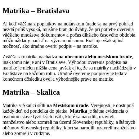
Matrika – Bratislava
Aj keď väčšina z poplatkov na notárskom úrade sa na prvý pohľad
nezdá príliš vysoká, musíme brať do úvahy, že pri potrebe overenia
väčšieho množstva dokumentov a počas dlhšieho časového obdobia
môžu náklady narásť na významnú sumu. Existuje však aj iná
možnosť, ako úradne overiť podpis – na matrike.
Zväčša sa matrika nachádza
na obecnom alebo mestskom úrade
,
inak tomu nie je ani v Bratislave. Výhodou overenia podpisu na
matrike je nielen nižšia cena, avšak aj to, že sa matriky nachádzajú v
Bratislave na každom rohu. Úradné overenie podpisov je teda v
konečnom dôsledku oveľa výhodnejšie práve na matrike.
Matrika – Skalica
Matrika v Skalici sídli
na Mestskom úrade
. Verejnosti je dostupná
každý deň od pondelka do piatka.
Matrika
je štátna evidencia o
osobnom stave fyzických osôb, ktoré sa narodili, uzavreli
manželstvo alebo zomreli na území Slovenskej republiky, a štátnych
občanov Slovenskej republiky, ktorí sa narodili, uzavreli manželstvo
alebo zomreli v cudzine.