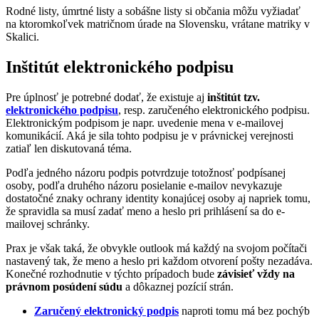
Rodné listy, úmrtné listy a sobášne listy si občania môžu vyžiadať
na ktoromkoľvek matričnom úrade na Slovensku, vrátane matriky v
Skalici.
Inštitút elektronického podpisu
Pre úplnosť je potrebné dodať, že existuje aj
inštitút tzv.
elektronického podpisu
, resp. zaručeného elektronického podpisu.
Elektronickým podpisom je napr. uvedenie mena v e-mailovej
komunikácií. Aká je sila tohto podpisu je v právnickej verejnosti
zatiaľ len diskutovaná téma.
Podľa jedného názoru podpis potvrdzuje totožnosť podpísanej
osoby, podľa druhého názoru posielanie e-mailov nevykazuje
dostatočné znaky ochrany identity konajúcej osoby aj napriek tomu,
že spravidla sa musí zadať meno a heslo pri prihlásení sa do e-
mailovej schránky.
Prax je však taká, že obvykle outlook má každý na svojom počítači
nastavený tak, že meno a heslo pri každom otvorení pošty nezadáva.
Konečné rozhodnutie v týchto prípadoch bude
závisieť vždy na
právnom posúdení súdu
a dôkaznej pozícií strán.
Zaručený elektronický podpis
naproti tomu má bez pochýb