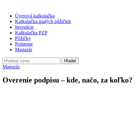
Úverová kalkulačka
Kalkulačka malých pôžičiek
Investície
Kalkulačka PZP
Pôžičky
Poistenie
Magazín
Hľadať
Magazín
Overenie podpisu – kde, načo, za koľko?