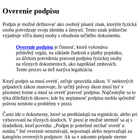
Overenie podpisu
Podpis je možné definovať ako osobný písaný znak, ktorým fyzická
osoba potvrdzuje svoju identitu a úmysel. Tento znak jedinečne
vyjadruje vôľu danej osoby s obsahom určitého dokumentu.
Overenie podpisu
je činnosť, ktorú vykonáva
príslušný orgán, na základe žiadosti a platby poplatku,
za účelom potvrdenia pravosti podpisu fyzickej osoby
na rôznych dokumentoch, ako napríklad zmluvách.
Tento proces sa tiež nazýva legalizácia.
Ktorý podpis sa musí overiť, určuje spravidla zákon. V niektorých
prípadoch zákon stanovuje, že určitý právny úkon musí byť v
písomnej forme a musí sa overiť pravosť podpisu. Najčastejšie sa to
týka dôležitých úkonov, kde by neplatnosť podpisu mohla spôsobiť
právnu neistotu a problémy v praxi.
Často ide o dokumenty, ktoré sa predkladajú na registráciu, alebo pri
vybavovaní na rôznych úradoch. V praxi je možné stretnúť sa aj s
úradníkmi, ktorí povedia: „Podpis je potrebné nechať overiť u
notára.“ Iné overenie neuznávajú, nepoznajú alebo nepovažujú za
kategóriu overených podpisov. Ak sa v takomto prípade stretne