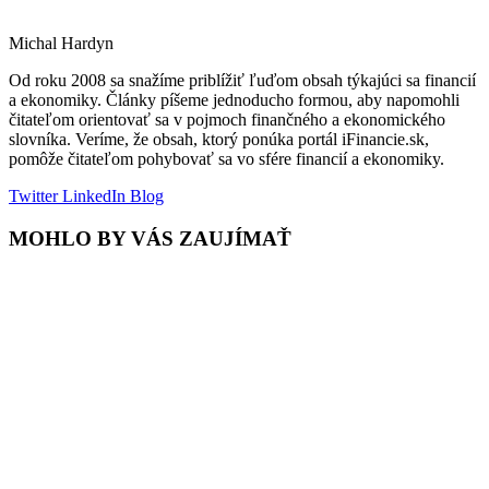
Michal Hardyn
Od roku 2008 sa snažíme priblížiť ľuďom obsah týkajúci sa financií
a ekonomiky. Články píšeme jednoducho formou, aby napomohli
čitateľom orientovať sa v pojmoch finančného a ekonomického
slovníka. Veríme, že obsah, ktorý ponúka portál iFinancie.sk,
pomôže čitateľom pohybovať sa vo sfére financií a ekonomiky.
Twitter
LinkedIn
Blog
MOHLO BY VÁS ZAUJÍMAŤ