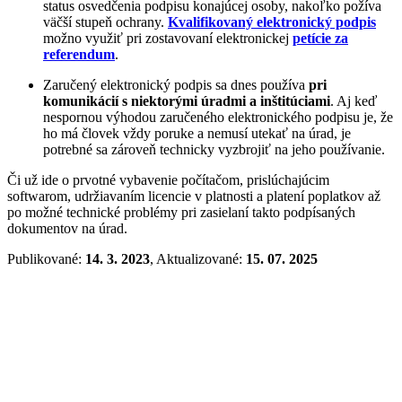
status osvedčenia podpisu konajúcej osoby, nakoľko požíva
väčší stupeň ochrany.
Kvalifikovaný elektronický podpis
možno využiť pri zostavovaní elektronickej
petície za
referendum
.
Zaručený elektronický podpis sa dnes používa
pri
komunikácií s niektorými úradmi a inštitúciami
. Aj keď
nespornou výhodou zaručeného elektronického podpisu je, že
ho má človek vždy poruke a nemusí utekať na úrad, je
potrebné sa zároveň technicky vyzbrojiť na jeho používanie.
Či už ide o prvotné vybavenie počítačom, prislúchajúcim
softwarom, udržiavaním licencie v platnosti a platení poplatkov až
po možné technické problémy pri zasielaní takto podpísaných
dokumentov na úrad.
Publikované:
14. 3. 2023
, Aktualizované:
15. 07. 2025