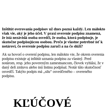
Inštitút overovania podpisov už dnes pozná každý. Len málokto
však vie, aký je jeho účel. V praxi overenie podpisu znamená,
že istá nezávislá osoba osvedči, že osoba, ktorá podpisuje, je
skutočne podpisujúcou osobou. Prečo je vlastne potrebné ísť k
notárovi, čo overenie podpisu zaručí a na čo slúži?
Ak sa hovorí o overení podpisu, len málokto vie, že okrem overenia
podpisu existuje aj inštitút uznania podpisu za vlastný. Pred
notárom, resp. jeho povereným zamestnancom, človek vyhlási, že v
daný deň zmluvu alebo inú listinu podpísal. Notár túto skutočnosť
osvedčí. Takýto podpis má „silu“ osvedčeného – overeného
podpisu.
KĽÚČOVÉ