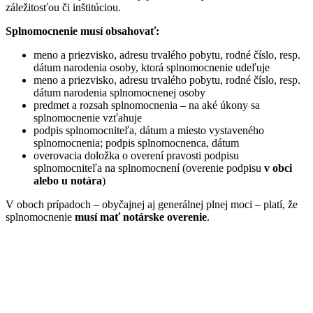
záležitosťou či inštitúciou.
Splnomocnenie musí obsahovať:
meno a priezvisko, adresu trvalého pobytu, rodné číslo, resp.
dátum narodenia osoby, ktorá splnomocnenie udeľuje
meno a priezvisko, adresu trvalého pobytu, rodné číslo, resp.
dátum narodenia splnomocnenej osoby
predmet a rozsah splnomocnenia – na aké úkony sa
splnomocnenie vzťahuje
podpis splnomocniteľa, dátum a miesto vystaveného
splnomocnenia; podpis splnomocnenca, dátum
overovacia doložka o overení pravosti podpisu
splnomocniteľa na splnomocnení (overenie podpisu
v obci
alebo u notára
)
V oboch prípadoch – obyčajnej aj generálnej plnej moci – platí, že
splnomocnenie
musí mať notárske overenie
.