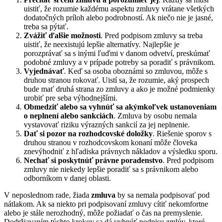
uistiť, že rozumie každému aspektu zmluvy vrátane všetkých
dodatočných príloh alebo podrobností. Ak niečo nie je jasné,
treba sa pýtať.
Zvážiť ďalšie možnosti
. Pred podpisom zmluvy sa treba
uistiť, že neexistujú lepšie alternatívy. Najlepšie je
porozprávať sa s inými ľuďmi v danom odvetví, preskúmať
podobné zmluvy a v prípade potreby sa poradiť s právnikom.
Vyjednávať
. Keď sa osoba oboznámi so zmluvou, môže s
druhou stranou rokovať. Uistí sa, že rozumie, aký prospech
bude mať druhá strana zo zmluvy a ako je možné podmienky
urobiť pre seba výhodnejšími.
Obmedziť alebo sa vyhnúť sa akýmkoľvek ustanoveniam
o neplnení alebo sankciách
. Zmluva by osobu nemala
vystavovať riziku výrazných sankcií za jej neplnenie.
Dať si pozor na rozhodcovské doložky
. Riešenie sporov s
druhou stranou v rozhodcovskom konaní môže človeka
znevýhodniť z hľadiska právnych nákladov a výsledku sporu.
Nechať si poskytnúť právne poradenstvo
. Pred podpisom
zmluvy nie niekedy lepšie poradiť sa s právnikom alebo
odborníkom v danej oblasti.
V neposlednom rade, žiada
zmluva
by sa nemala podpisovať pod
nátlakom. Ak sa niekto pri podpisovaní zmluvy cítiť nekomfortne
alebo je stále nerozhodný, môže požiadať o čas na premyslenie.
Dodržiavaním týchto krokov sa dá vyhnúť podpisu zmlúv, ktoré