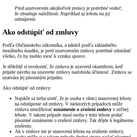
Pred uzatvorením akejkoľvek zmluvy je potrebné vedieť,
že obsahuje náležitosti. Napríklad aj lehotu na jej
odstúpenie.
Ako odstúpiť od zmluvy
Podľa Občianskeho zákonníka, a taktiež podľa základného
morálneho úsudku, je pred uzatvorením zmluvy potrebné odstrániť
všetko, čo by mohlo viesť k vzniku sporov.
Je dôležité si uvedomiť, že zmluva je uzavretá okamihom, keď
prijatie návrhu na uzavretie zmluvy nadobúda účinnosť. Zmluva sa
uzatvára jej písomným prijatím.
Ako odstúpiť od zmluvy:
Najskôr sa treba uistiť, že je osoba v rámci stanovenej lehoty
na odstúpenie od zmluvy. V niektorých prípadoch môže
zmluva umožňovať
oznámenie o zrušení zmluvy
v určitej
lehote. V takom prípade musí osoba v tejto lehote podať
písomné oznámenie o zrušení zmluvy. Tak dôjde k legálnemu
zrušeniu.
Ak v zmluve nie je stanovená lehota na zrušenie zmluvy,
osoba môže aj v takom prípade druhej strane zaslať písomné