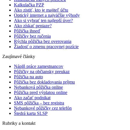
Kalkulačka PZP
Ako zistiť, kto je majiteľ účtu
Optický internet a najväčšie výhody
Ako si vybrať ten najlepší úver?
Ako získať peniaze?
Pôžička ihneď
Pôžičky bez ručenia
Rýchla pôžička bez overovania
Žiadosť o zmenu pracovnej pozície
Zaujímavé články
Náplň práce zamestnancov
Pôžičky na občiansky preukaz
Pôžička na auto
Pôžička bez dokladovania príjmu
Nebanková pôžička online
Pôžička pred výplatou online
Ako začať podnikat
SMS pôžička – bez registra
Nebankové pôžičky cez telefón
Štedrá karta SLSP
Rubriky a kontakt