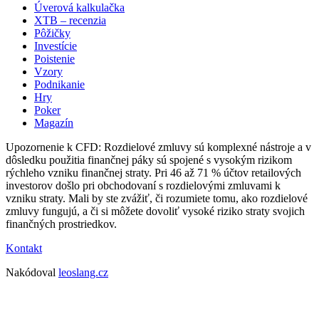
Úverová kalkulačka
XTB – recenzia
Pôžičky
Investície
Poistenie
Vzory
Podnikanie
Hry
Poker
Magazín
Upozornenie k CFD: Rozdielové zmluvy sú komplexné nástroje a v
dôsledku použitia finančnej páky sú spojené s vysokým rizikom
rýchleho vzniku finančnej straty. Pri 46 až 71 % účtov retailových
investorov došlo pri obchodovaní s rozdielovými zmluvami k
vzniku straty. Mali by ste zvážiť, či rozumiete tomu, ako rozdielové
zmluvy fungujú, a či si môžete dovoliť vysoké riziko straty svojich
finančných prostriedkov.
Kontakt
Nakódoval
leoslang.cz