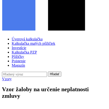
Úverová kalkulačka
Kalkulačka malých pôžičiek
Investície
Kalkulačka PZP
Pôžičky
Poistenie
Magazín
Hľadať
Vzory
Vzor žaloby na určenie neplatnosti
zmluvy