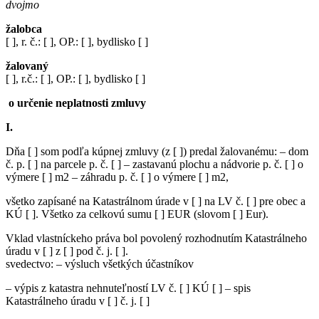
dvojmo
žalobca
[ ], r. č.: [ ], OP.: [ ], bydlisko [ ]
žalovaný
[ ], r.č.: [ ], OP.: [ ], bydlisko [ ]
o určenie neplatnosti zmluvy
I.
Dňa [ ] som podľa kúpnej zmluvy (z [ ]) predal žalovanému: – dom
č. p. [ ] na parcele p. č. [ ] – zastavanú plochu a nádvorie p. č. [ ] o
výmere [ ] m2 – záhradu p. č. [ ] o výmere [ ] m2,
všetko zapísané na Katastrálnom úrade v [ ] na LV č. [ ] pre obec a
KÚ [ ]. Všetko za celkovú sumu [ ] EUR (slovom [ ] Eur).
Vklad vlastníckeho práva bol povolený rozhodnutím Katastrálneho
úradu v [ ] z [ ] pod č. j. [ ].
svedectvo: – výsluch všetkých účastníkov
– výpis z katastra nehnuteľností LV č. [ ] KÚ [ ] – spis
Katastrálneho úradu v [ ] č. j. [ ]