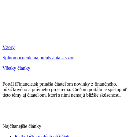
Vzory
Splnomocnenie na prepis auta – vzor
Všetky články
Portál iFinancie.sk prináša čitateľom novinky z finančného,
pôžičkového a právneho prostredia. Cieľom portálu je spístupniť
tieto témy aj čitateľom, ktorí s nimi nemajú bližšie skúsenosti.
Najčítanejšie články
Kalkulačka malých pôžičiek