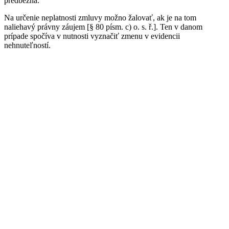
predbežná.
Na určenie neplatnosti zmluvy možno žalovať, ak je na tom
naliehavý právny záujem [§ 80 písm. c) o. s. ř.]. Ten v danom
prípade spočíva v nutnosti vyznačiť zmenu v evidencii
nehnuteľností.