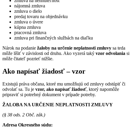
zmluva na nehnuteľnosť
nájomná zmluva
zmluva o dielo
predaj tovaru na objednávku
zmluva o úvere
kúpna zmluva
pracovná zmluva
zmluva pri finančných službách na diaľku
Nárok na podanie
žaloby na určenie neplatnosti zmluvy
sa teda
môže líšiť v závislosti od druhu. Ako vyzerá taký
vzor odvolania
si
môže čitateľ pozrieť nižšie.
Ako napísať žiadosť – vzor
Existujú práva občana, ktoré mu umožňujú od zmluvy odstúpiť či
odvolať sa. Tu je
vzor, ako napísať žiadosť
, ktorý napomôže
pripraviť si potrebný dokument v prípade potreby.
ŽALOBA NA URČENIE NEPLATNOSTI ZMLUVY
(§ 38 ods. 2 Obč. zák.)
Adresa Okresného súdu: