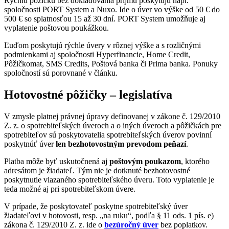
Rýchlu pôžičku bez dokladovania príjmu poskytujú napr.
spoločnosti PORT System a Nuxo. Ide o úver vo výške od 50 € do
500 € so splatnosťou 15 až 30 dní. PORT System umožňuje aj
vyplatenie poštovou poukážkou.
Ľuďom poskytujú rýchle úvery v rôznej výške a s rozličnými
podmienkami aj spoločnosti Hyperfinancie, Home Credit,
Pôžičkomat, SMS Credits, Poštová banka či Prima banka. Ponuky
spoločností sú porovnané v článku.
Hotovostné pôžičky – legislatíva
V zmysle platnej právnej úpravy definovanej v zákone č. 129/2010
Z. z. o spotrebiteľských úveroch a o iných úveroch a pôžičkách pre
spotrebiteľov sú poskytovatelia spotrebiteľských úverov povinní
poskytnúť úver
len bezhotovostným prevodom peňazí
.
Platba môže byť uskutočnená aj
poštovým poukazom
, ktorého
adresátom je žiadateľ. Tým nie je dotknuté bezhotovostné
poskytnutie viazaného spotrebiteľského úveru. Toto vyplatenie je
teda možné aj pri spotrebiteľskom úvere.
V prípade, že poskytovateľ poskytne spotrebiteľský úver
žiadateľovi v hotovosti, resp. „na ruku“, podľa § 11 ods. 1 pís. e)
zákona č. 129/2010 Z. z. ide o
bezúročný úver
bez poplatkov.