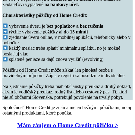
žiadateľovi vyplatené na
bankový účet
.
Charakteristiky pôžičky od Home Credit
:
vybavenie úveru je
bez poplatkov a bez ručenia
rýchle vybavenie pôžičky aj
do 15 minút
zjednanie úveru online, v mobilnej aplikácii, telefonicky alebo v
pobočke
každý mesiac treba splatiť minimálnu splátku, no je možné
poslať aj viac
splatené peniaze sa dajú znova využiť (revolving)
Pôžičku od Home Credit môže získať len plnoletá osoba s
pravidelným príjmom. Zápis v registri sa posudzuje individuálne.
Na zjednanie pôžičky treba mať občiansky preukaz a druhý doklad,
akým je vodičský preukaz, rodný list alebo cestovný pas. Tí, ktorí
nie sú občanmi Slovenska, potrebujú povolenie na trvalý pobyt.
Spoločnosť Home Credit je známa nielen bežnými pôžičkami, no aj
ostatnými produktami, ktoré ponúka.
Mám záujem o Home Credit pôžičku >