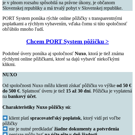
je v plnom rozsahu spôsobilá na právne úkony, je občanom
Slovenskej republiky a má trvalý pobyt v Slovenskej republike.
PORT System ponúka rýchle online pôžičky s transparentnými
poplatkami a rýchlym vybavením, vďaka čomu si túto spoločnosť
obľúbilo mnoho ľudí.
Chcem PORT System pôžičku >
Podobné úvery ponúka aj spoločnosť
Nuxo
, ktorá je tiež známa
rýchlymi online pôžičkami, ktoré sa dajú vybaviť niekoľkými
klikmi.
NUXO
Od spoločnosti Nuxo môžu klienti získať pôžičku vo výške
od 50 €
do 500 €
. Splatnosť úveru je tiež
15 až 30 dní
. Pôžička je vyplatená
na
bankový účet
.
Charakteristiky Nuxo pôžičky sú
:
klient platí
spracovateľský poplatok
, ktorý vidí pri voľbe
pôžičky
nie je nutné predkladať
žiadne dokumenty a potvrdenia
peniaze môžu byť
na účte ešte v deň žiadosti