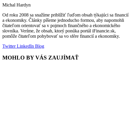
Michal Hardyn
Od roku 2008 sa snažíme priblížiť ľuďom obsah týkajúci sa financií
a ekonomiky. Články píšeme jednoducho formou, aby napomohli
čitateľom orientovať sa v pojmoch finančného a ekonomického
slovníka. Veríme, že obsah, ktorý ponúka portál iFinancie.sk,
pomôže čitateľom pohybovať sa vo sfére financií a ekonomiky.
Twitter
LinkedIn
Blog
MOHLO BY VÁS ZAUJÍMAŤ