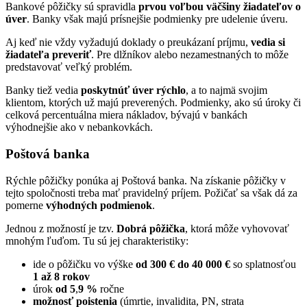
Bankové pôžičky sú spravidla
prvou voľbou väčšiny žiadateľov o
úver
. Banky však majú prísnejšie podmienky pre udelenie úveru.
Aj keď nie vždy vyžadujú doklady o preukázaní príjmu,
vedia si
žiadateľa preveriť
. Pre dlžníkov alebo nezamestnaných to môže
predstavovať veľký problém.
Banky tiež vedia
poskytnúť úver rýchlo
, a to najmä svojim
klientom, ktorých už majú preverených. Podmienky, ako sú úroky či
celková percentuálna miera nákladov, bývajú v bankách
výhodnejšie ako v nebankovkách.
Poštová banka
Rýchle pôžičky ponúka aj Poštová banka. Na získanie pôžičky v
tejto spoločnosti treba mať pravidelný príjem. Požičať sa však dá za
pomerne
výhodných podmienok
.
Jednou z možností je tzv.
Dobrá pôžička
, ktorá môže vyhovovať
mnohým ľuďom. Tu sú jej charakteristiky:
ide o pôžičku vo výške
od 300 € do 40 000 €
so splatnosťou
1 až 8 rokov
úrok
od 5
,
9 %
ročne
možnosť poistenia
(úmrtie, invalidita, PN, strata