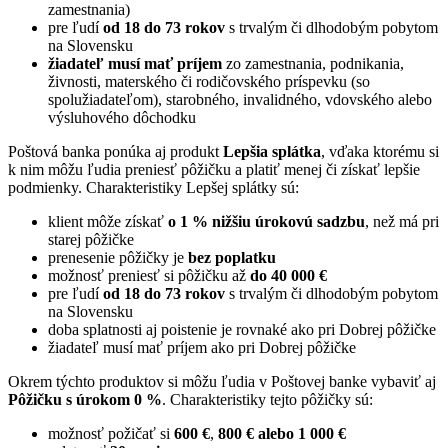
zamestnania)
pre ľudí
od 18 do 73 rokov
s trvalým či dlhodobým pobytom
na Slovensku
žiadateľ musí mať príjem
zo zamestnania, podnikania,
živnosti, materského či rodičovského príspevku (so
spolužiadateľom), starobného, invalidného, vdovského alebo
výsluhového dôchodku
Poštová banka ponúka aj produkt
Lepšia splátka
, vďaka ktorému si
k nim môžu ľudia preniesť pôžičku a platiť menej či získať lepšie
podmienky. Charakteristiky Lepšej splátky sú:
klient môže získať
o 1 % nižšiu úrokovú sadzbu
, než má pri
starej pôžičke
prenesenie pôžičky je
bez poplatku
možnosť preniesť si pôžičku až
do 40 000 €
pre ľudí
od 18 do 73 rokov
s trvalým či dlhodobým pobytom
na Slovensku
doba splatnosti aj poistenie je rovnaké ako pri Dobrej pôžičke
žiadateľ musí mať príjem ako pri Dobrej pôžičke
Okrem týchto produktov si môžu ľudia v Poštovej banke vybaviť aj
Pôžičku s úrokom 0 %
. Charakteristiky tejto pôžičky sú:
možnosť požičať si
600 €
,
800 € alebo 1 000 €