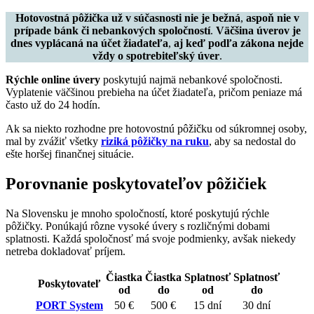
Hotovostná pôžička už v súčasnosti nie je bežná
,
aspoň nie v
prípade bánk či nebankových spoločností
.
Väčšina úverov je
dnes vyplácaná na účet žiadateľa
,
aj keď podľa zákona nejde
vždy o spotrebiteľský úver
.
Rýchle online úvery
poskytujú najmä nebankové spoločnosti.
Vyplatenie väčšinou prebieha na účet žiadateľa, pričom peniaze má
často už do 24 hodín.
Ak sa niekto rozhodne pre hotovostnú pôžičku od súkromnej osoby,
mal by zvážiť všetky
riziká pôžičky na ruku
, aby sa nedostal do
ešte horšej finančnej situácie.
Porovnanie poskytovateľov pôžičiek
Na Slovensku je mnoho spoločností, ktoré poskytujú rýchle
pôžičky. Ponúkajú rôzne vysoké úvery s rozličnými dobami
splatnosti. Každá spoločnosť má svoje podmienky, avšak niekedy
netreba dokladovať príjem.
Čiastka
Čiastka
Splatnosť
Splatnosť
Poskytovateľ
od
do
od
do
PORT System
50 €
500 €
15 dní
30 dní