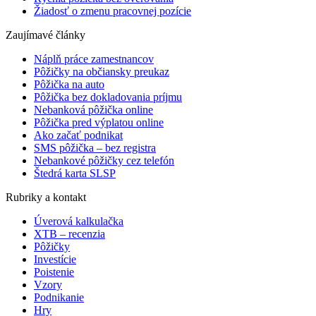
Žiadosť o zmenu pracovnej pozície
Zaujímavé články
Náplň práce zamestnancov
Pôžičky na občiansky preukaz
Pôžička na auto
Pôžička bez dokladovania príjmu
Nebanková pôžička online
Pôžička pred výplatou online
Ako začať podnikat
SMS pôžička – bez registra
Nebankové pôžičky cez telefón
Štedrá karta SLSP
Rubriky a kontakt
Úverová kalkulačka
XTB – recenzia
Pôžičky
Investície
Poistenie
Vzory
Podnikanie
Hry