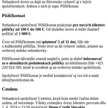
Nebankové úvery sa dajú na Slovensku vybaviť aj v iných
spoločnostiach. Jednou z nich je napr. Pôžičkomat.
Pôžičkomat
Nebanková spoločnosť Pôžičkomat poskytuje
pre nových klientov
pôžičky od 100 € do 500 €
. Od druhého úveru si môže žiadateľ
požičať až
1 000 €
.
Úver od Pôžičkomatu má
splatnosť 5 až 31 dní
, čiže ide
o krátkodobú pôžičku. Tento úver sa dá vybaviť online, priamo na
webovej stránke nebankovky.
Pôžičkomat dávnejšie zmenil majiteľa, preto je dobré
informovať
sa o aktuálnych podmienkach pôžičky
na telefónnom čísle +421
220 924 590, ktoré je uvedené aj na webovej stránke spoločnosti.
Spoločnosť Pôžičkomat je možné kontaktovať aj cez ich e-mail:
info@pozickomat.sk.
Cetelem
Nebanková spoločnosť Cetelem, ktorá bola medzi ľuďmi dobre
známa, už neexistuje. Všetky existujúce úvery klientov prevzala dňa
2. 4. 2024 o 23:59 spoločnosť
Home Credit Slovakia
.