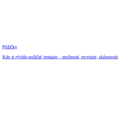
Pôžičky
Kde si rýchlo požičať peniaze – možnosti, recenzie, skúsenosti