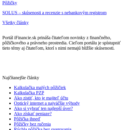
Pôžičky
SOLUS – skúsenosti a recenzie s nebankovým registrom
Všetky články
Portál iFinancie.sk prináša čitateľom novinky z finančného,
pôžičkového a právneho prostredia. Cieľom portálu je spístupniť
tieto témy aj čitateľom, ktorí s nimi nemajú bližšie skúsenosti.
Najčítanejšie články
Kalkulačka malých pôžičiek
Kalkulačka PZP
Ako zistiť, kto je majiteľ účtu
Optický internet a najväčšie výhody
Ako si vybrať ten najlepší úver?
Ako získať peniaze?
Pôžička ihneď
Pôžičky bez ručenia
Rýchla pôžička bez overovania