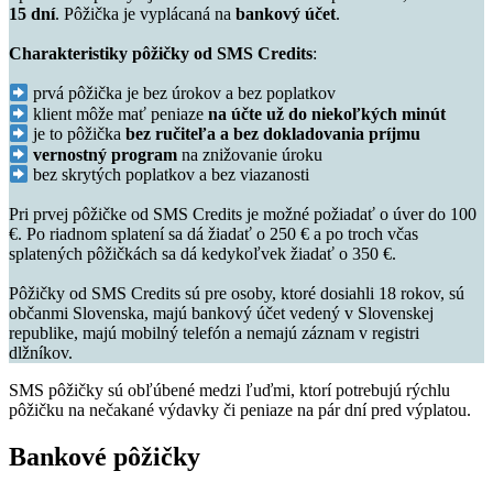
15 dní
. Pôžička je vyplácaná na
bankový účet
.
Charakteristiky pôžičky od SMS Credits
:
prvá pôžička je bez úrokov a bez poplatkov
klient môže mať peniaze
na účte už do niekoľkých minút
je to pôžička
bez ručiteľa a bez dokladovania príjmu
vernostný program
na znižovanie úroku
bez skrytých poplatkov a bez viazanosti
Pri prvej pôžičke od SMS Credits je možné požiadať o úver do 100
€. Po riadnom splatení sa dá žiadať o 250 € a po troch včas
splatených pôžičkách sa dá kedykoľvek žiadať o 350 €.
Pôžičky od SMS Credits sú pre osoby, ktoré dosiahli 18 rokov, sú
občanmi Slovenska, majú bankový účet vedený v Slovenskej
republike, majú mobilný telefón a nemajú záznam v registri
dlžníkov.
SMS pôžičky sú obľúbené medzi ľuďmi, ktorí potrebujú rýchlu
pôžičku na nečakané výdavky či peniaze na pár dní pred výplatou.
Bankové pôžičky