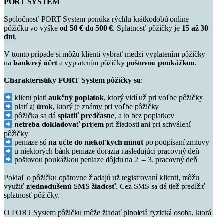
PORT SYSTEM
Spoločnosť PORT System ponúka rýchlu krátkodobú online
pôžičku vo výške
od 50 € do 500 €
. Splatnosť pôžičky je
15 až 30
dní
.
V tomto prípade si môžu klienti vybrať medzi vyplatením pôžičky
na
bankový účet
a vyplatením pôžičky
poštovou poukážkou
.
Charakteristiky PORT System pôžičky sú
:
klient platí
aukčný poplatok
, ktorý vidí už pri voľbe pôžičky
platí aj
úrok
, ktorý je známy pri voľbe pôžičky
pôžička sa dá
splatiť predčasne
, a to bez poplatkov
netreba dokladovať príjem
pri žiadosti ani pri schválení
pôžičky
peniaze sú
na účte do niekoľkých minút
po podpísaní zmluvy
u niektorých bánk peniaze dorazia nasledujúci pracovný deň
poštovou poukážkou peniaze dôjdu na 2. – 3. pracovný deň
Pokiaľ o pôžičku opätovne žiadajú už registrovaní klienti, môžu
využiť
zjednodušenú SMS žiadosť
. Cez SMS sa dá tiež predĺžiť
splatnosť pôžičky.
O PORT System pôžičku môže žiadať plnoletá fyzická osoba, ktorá