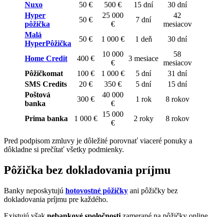
Nuxo
50 €
500 €
15 dní
30 dní
Hyper
25 000
42
50 €
7 dní
pôžička
€
mesiacov
Malá
50 €
1 000 €
1 deň
30 dní
HyperPôžička
10 000
58
Home Credit
400 €
3 mesiace
€
mesiacov
Pôžičkomat
100 €
1 000 €
5 dní
31 dní
SMS Credits
20 €
350 €
5 dní
15 dní
Poštová
40 000
300 €
1 rok
8 rokov
banka
€
15 000
Prima banka
1 000 €
2 roky
8 rokov
€
Pred podpisom zmluvy je dôležité porovnať viaceré ponuky a
dôkladne si prečítať všetky podmienky.
Pôžička bez dokladovania príjmu
Banky neposkytujú
hotovostné pôžičky
ani pôžičky bez
dokladovania príjmu pre každého.
Existujú však
nebankové spoločnosti
zamerané na pôžičky online