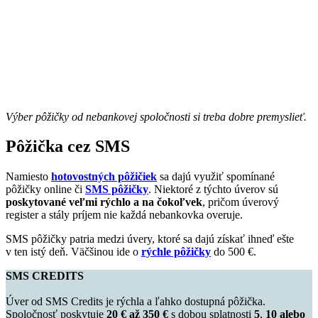
Výber pôžičky od nebankovej spoločnosti si treba dobre premyslieť.
Pôžička cez SMS
Namiesto
hotovostných pôžičiek
sa dajú využiť spomínané
pôžičky online či
SMS pôžičky
. Niektoré z týchto úverov sú
poskytované veľmi rýchlo a na čokoľvek
, pričom úverový
register a stály príjem nie každá nebankovka overuje.
SMS pôžičky patria medzi úvery, ktoré sa dajú získať ihneď ešte
v ten istý deň. Väčšinou ide o
rýchle pôžičky
do 500 €.
SMS CREDITS
Úver od SMS Credits je rýchla a ľahko dostupná pôžička.
Spoločnosť poskytuje
20 € až 350 €
s dobou splatnosti
5
,
10 alebo