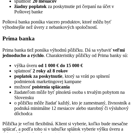
splatnosť
20 mesiacov
žiadny poplatok
za poskytnutie pri čerpaní na účet v
Poštovej banke
Poštová banka ponúka viacero produktov, ktoré môžu byť
výhodnejšie než úvery z nebankových spoločností.
Prima banka
Prima banka tiež ponúka výhodnú pôžičku. Dá sa vybaviť
veľmi
jednoducho a rýchlo
. Charakteristiky pôžičky od Prima banky sú:
výška úveru
od 1 000 € do 15 000 €
splatnosť
2 roky až 8 rokov
poplatok za poskytnutie
, ktorý sa vráti po splnení
podmienok marketingovej kampane
možnosť
poistenia splácania
žiadateľom môže byť plnoletá osoba s trvalým pobytom na
Slovensku
o pôžičku môže žiadať každý, kto je zamestnaný, živnostník a
podniká minimálne 12 mesiacov alebo starobný či výsluhový
dôchodca
Pôžička je veľmi flexibilná. Klient si vyberie, koľko bude mesačne
splácať, a podľa toho si v tabuľke splátok vyberie výšku úveru a