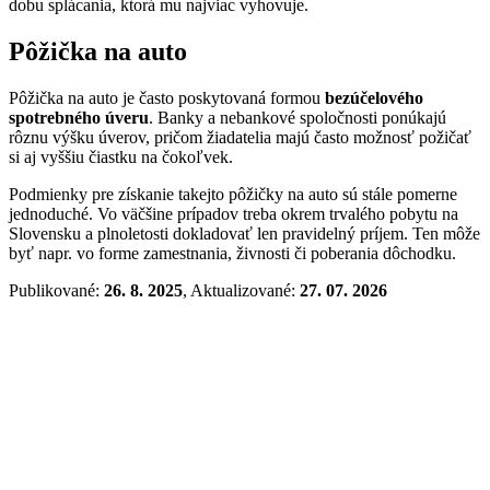
dobu splácania, ktorá mu najviac vyhovuje.
Pôžička na auto
Pôžička na auto je často poskytovaná formou
bezúčelového
spotrebného úveru
. Banky a nebankové spoločnosti ponúkajú
rôznu výšku úverov, pričom žiadatelia majú často možnosť požičať
si aj vyššiu čiastku na čokoľvek.
Podmienky pre získanie takejto pôžičky na auto sú stále pomerne
jednoduché. Vo väčšine prípadov treba okrem trvalého pobytu na
Slovensku a plnoletosti dokladovať len pravidelný príjem. Ten môže
byť napr. vo forme zamestnania, živnosti či poberania dôchodku.
Publikované:
26. 8. 2025
, Aktualizované:
27. 07. 2026