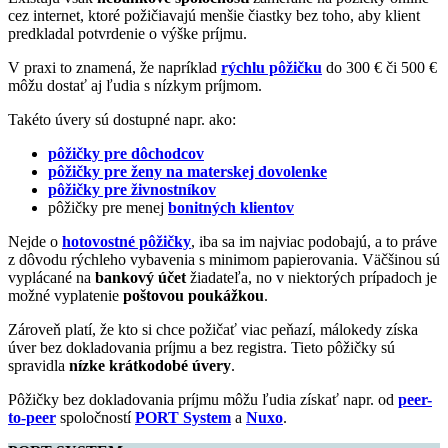
cez internet, ktoré požičiavajú menšie čiastky bez toho, aby klient
predkladal potvrdenie o výške príjmu.
V praxi to znamená, že napríklad
rýchlu pôžičku
do 300 € či 500 €
môžu dostať aj ľudia s nízkym príjmom.
Takéto úvery sú dostupné napr. ako:
pôžičky pre dôchodcov
pôžičky pre ženy na materskej dovolenke
pôžičky pre živnostníkov
pôžičky pre menej
bonitných klientov
Nejde o
hotovostné pôžičky
, iba sa im najviac podobajú, a to práve
z dôvodu rýchleho vybavenia s minimom papierovania. Väčšinou sú
vyplácané na
bankový účet
žiadateľa, no v niektorých prípadoch je
možné vyplatenie
poštovou poukážkou
.
Zároveň platí, že kto si chce požičať viac peňazí, málokedy získa
úver bez dokladovania príjmu a bez registra. Tieto pôžičky sú
spravidla
nízke krátkodobé úvery
.
Pôžičky bez dokladovania príjmu môžu ľudia získať napr. od
peer-
to-peer
spoločností
PORT System
a
Nuxo
.