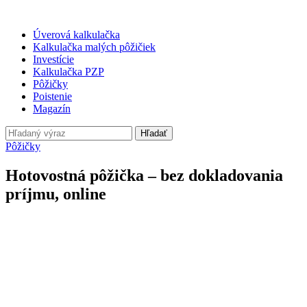
Úverová kalkulačka
Kalkulačka malých pôžičiek
Investície
Kalkulačka PZP
Pôžičky
Poistenie
Magazín
Hľadať
Pôžičky
Hotovostná pôžička – bez dokladovania
príjmu, online