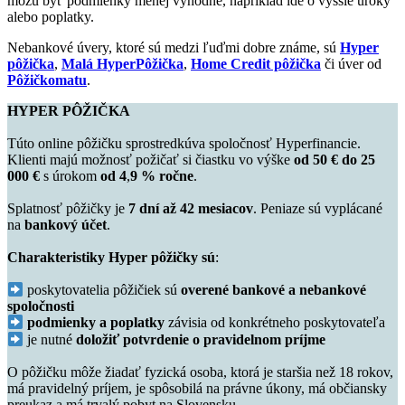
môžu byť podmienky menej výhodné, napríklad ide o vyššie úroky
alebo poplatky.
Nebankové úvery, ktoré sú medzi ľuďmi dobre známe, sú
Hyper
pôžička
,
Malá HyperPôžička
,
Home Credit pôžička
či úver od
Pôžičkomatu
.
HYPER PÔŽIČKA
Túto online pôžičku sprostredkúva spoločnosť Hyperfinancie.
Klienti majú možnosť požičať si čiastku vo výške
od 50 € do 25
000 €
s úrokom
od 4
,
9 % ročne
.
Splatnosť pôžičky je
7 dní až 42 mesiacov
. Peniaze sú vyplácané
na
bankový účet
.
Charakteristiky Hyper pôžičky sú
:
poskytovatelia pôžičiek sú
overené bankové a nebankové
spoločnosti
podmienky a poplatky
závisia od konkrétneho poskytovateľa
je nutné
doložiť potvrdenie o pravidelnom príjme
O pôžičku môže žiadať fyzická osoba, ktorá je staršia než 18 rokov,
má pravidelný príjem, je spôsobilá na právne úkony, má občiansky
preukaz a má trvalý pobyt na Slovensku.