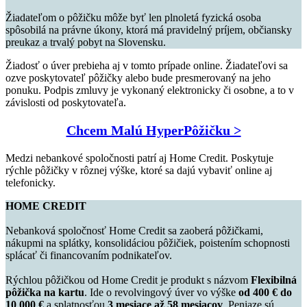
Žiadateľom o pôžičku môže byť len plnoletá fyzická osoba
spôsobilá na právne úkony, ktorá má pravidelný príjem, občiansky
preukaz a trvalý pobyt na Slovensku.
Žiadosť o úver prebieha aj v tomto prípade online. Žiadateľovi sa
ozve poskytovateľ pôžičky alebo bude presmerovaný na jeho
ponuku. Podpis zmluvy je vykonaný elektronicky či osobne, a to v
závislosti od poskytovateľa.
Chcem Malú HyperPôžičku >
Medzi nebankové spoločnosti patrí aj Home Credit. Poskytuje
rýchle pôžičky v rôznej výške, ktoré sa dajú vybaviť online aj
telefonicky.
HOME CREDIT
Nebanková spoločnosť Home Credit sa zaoberá pôžičkami,
nákupmi na splátky, konsolidáciou pôžičiek, poistením schopnosti
splácať či financovaním podnikateľov.
Rýchlou pôžičkou od Home Credit je produkt s názvom
Flexibilná
pôžička na kartu
. Ide o revolvingový úver vo výške
od 400 € do
10 000 €
a splatnosťou
3 mesiace až 58 mesiacov
. Peniaze sú