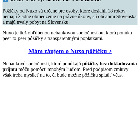
Pôžičky od Nuxo sú určené pre osoby, ktoré dosiahli 18 rokov,
nemajú žiadne obmedzenie na právne úkony, sú občanmi Slovenska
a majú trvalý pobyt na Slovensku.
Nuxo je tiež obľúbenou nebankovou spoločnosťou, ktorá ponúka
peer-to-peer pôžičky s transparentnými poplatkami.
Mám záujem o Nuxo pôžičku >
Nebankové spoločnosti, ktoré ponúkajú
pôžičky bez dokladovania
príjmu
môžu pomôcť mnohým ľuďom. Pred podpisom zmluvy
však treba myslieť na to, či bude možné pôžičku splatiť včas.