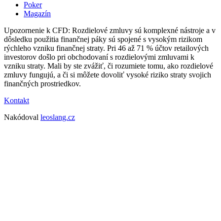
Poker
Magazín
Upozornenie k CFD: Rozdielové zmluvy sú komplexné nástroje a v
dôsledku použitia finančnej páky sú spojené s vysokým rizikom
rýchleho vzniku finančnej straty. Pri 46 až 71 % účtov retailových
investorov došlo pri obchodovaní s rozdielovými zmluvami k
vzniku straty. Mali by ste zvážiť, či rozumiete tomu, ako rozdielové
zmluvy fungujú, a či si môžete dovoliť vysoké riziko straty svojich
finančných prostriedkov.
Kontakt
Nakódoval
leoslang.cz