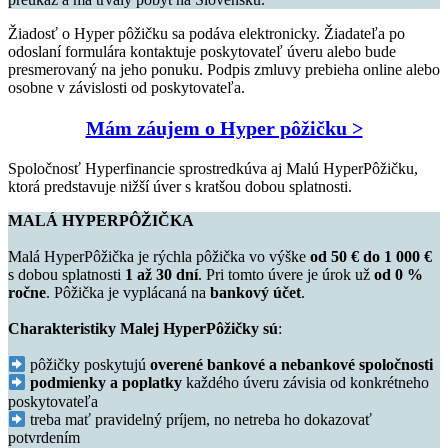
Žiadosť o Hyper pôžičku sa podáva elektronicky. Žiadateľa po
odoslaní formulára kontaktuje poskytovateľ úveru alebo bude
presmerovaný na jeho ponuku. Podpis zmluvy prebieha online alebo
osobne v závislosti od poskytovateľa.
Mám záujem o Hyper pôžičku >
Spoločnosť Hyperfinancie sprostredkúva aj Malú HyperPôžičku,
ktorá predstavuje nižší úver s kratšou dobou splatnosti.
MALÁ HYPERPÔŽIČKA
Malá HyperPôžička je rýchla pôžička vo výške
od 50 € do 1 000 €
s dobou splatnosti
1 až 30 dní
. Pri tomto úvere je úrok už
od 0 %
ročne
. Pôžička je vyplácaná na
bankový účet
.
Charakteristiky Malej HyperPôžičky sú
:
pôžičky poskytujú
overené bankové a nebankové spoločnosti
podmienky a poplatky
každého úveru závisia od konkrétneho
poskytovateľa
treba mať pravidelný príjem, no netreba ho dokazovať
potvrdením