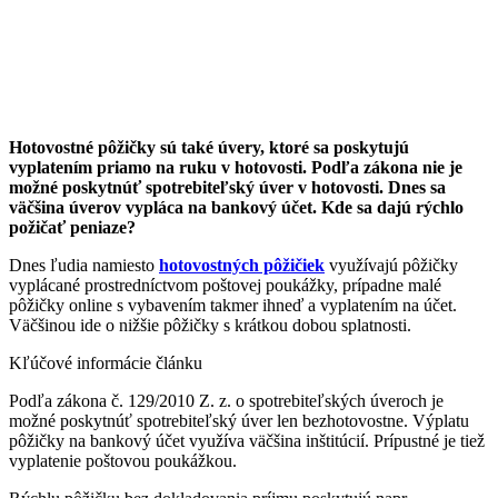
Hotovostné pôžičky sú také úvery, ktoré sa poskytujú
vyplatením priamo na ruku v hotovosti. Podľa zákona nie je
možné poskytnúť spotrebiteľský úver v hotovosti. Dnes sa
väčšina úverov vypláca na bankový účet. Kde sa dajú rýchlo
požičať peniaze?
Dnes ľudia namiesto
hotovostných pôžičiek
využívajú pôžičky
vyplácané prostredníctvom poštovej poukážky, prípadne malé
pôžičky online s vybavením takmer ihneď a vyplatením na účet.
Väčšinou ide o nižšie pôžičky s krátkou dobou splatnosti.
Kľúčové informácie článku
Podľa zákona č. 129/2010 Z. z. o spotrebiteľských úveroch je
možné poskytnúť spotrebiteľský úver len bezhotovostne. Výplatu
pôžičky na bankový účet využíva väčšina inštitúcií. Prípustné je tiež
vyplatenie poštovou poukážkou.