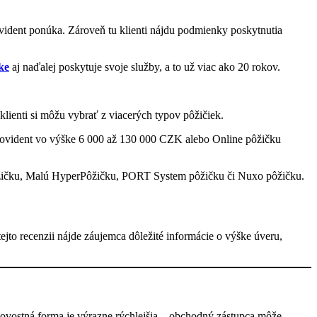
ovident ponúka. Zároveň tu klienti nájdu podmienky poskytnutia
ke
aj naďalej poskytuje svoje služby, a to už viac ako 20 rokov.
lienti si môžu vybrať z viacerých typov pôžičiek.
Provident vo výške 6 000 až 130 000 CZK alebo Online pôžičku
pôžičku, Malú HyperPôžičku, PORT System pôžičku či Nuxo pôžičku.
tejto recenzii nájde záujemca dôležité informácie o výške úveru,
tovostná forma je výrazne rýchlejšia – obchodný zástupca môže