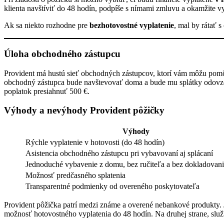
klienta navštíviť do 48 hodín, podpíše s nímami zmluvu a okamžite vy
Ak sa niekto rozhodne pre
bezhotovostné vyplatenie
, mal by rátať 
Úloha obchodného zástupcu
Provident má hustú sieť obchodných zástupcov, ktorí vám môžu pomôcť
obchodný zástupca bude navštevovať doma a bude mu splátky odovzd
poplatok presiahnuť 500 €.
Výhody a nevýhody Provident pôžičky
Výhody
Rýchle vyplatenie v hotovosti (do 48 hodín)
Asistencia obchodného zástupcu pri vybavovaní aj splácaní
Jednoduché vybavenie z domu, bez ručiteľa a bez dokladovani
Možnosť predčasného splatenia
Transparentné podmienky od overeného poskytovateľa
Provident pôžička patrí medzi známe a overené nebankové produkty. 
možnosť hotovostného vyplatenia do 48 hodín. Na druhej strane, slu