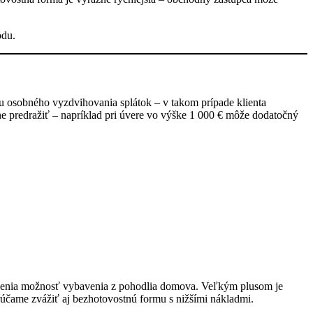
odu.
bu osobného vyzdvihovania splátok – v takom prípade klienta
 predražiť – napríklad pri úvere vo výške 1 000 € môže dodatočný
a ocenia možnosť vybavenia z pohodlia domova. Veľkým plusom je
účame zvážiť aj bezhotovostnú formu s nižšími nákladmi.