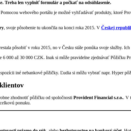
e. Treba len vyplniť formulár a počkať na odsúhlasenie.
sti. Pomocou webového portálu je možné vyhľadávať produkty, ktoré Pr
ry
, svoje pôsobenie tu ukončila na konci roka 2015. V
Českej republi
tala pôsobiť v roku 2015, no v Česku stále ponúka svoje služby. Ich k
ke 6 000 až 30 000 CZK. Inak si môže pravidelne zjednávať Pôžičku 
ispozícii iné nebankové pôžičky. Ľudia si môžu vybrať napr. Hyper 
klientov
drobne zhodnotiť pôžičku od spoločnosti
Provident Financial s.r.o.
. V 
 celkovú ponuku.
hotovosti priamo do rúk
, alebo
bezhotovostne na bankový účet
. Ho