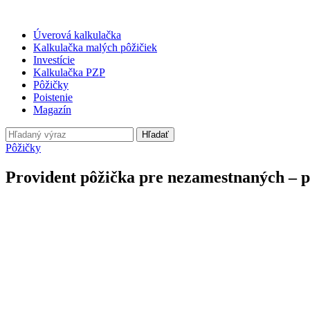
Úverová kalkulačka
Kalkulačka malých pôžičiek
Investície
Kalkulačka PZP
Pôžičky
Poistenie
Magazín
Hľadať
Pôžičky
Provident pôžička pre nezamestnaných – p