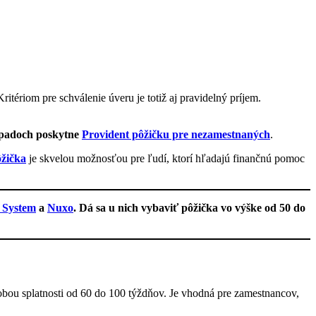
itériom pre schválenie úveru je totiž aj pravidelný príjem.
rípadoch poskytne
Provident pôžičku pre nezamestnaných
.
ôžička
je skvelou možnosťou pre ľudí, ktorí hľadajú finančnú pomoc
System
a
Nuxo
. Dá sa u nich vybaviť pôžička vo výške od 50 do
dobou splatnosti od 60 do 100 týždňov. Je vhodná pre zamestnancov,