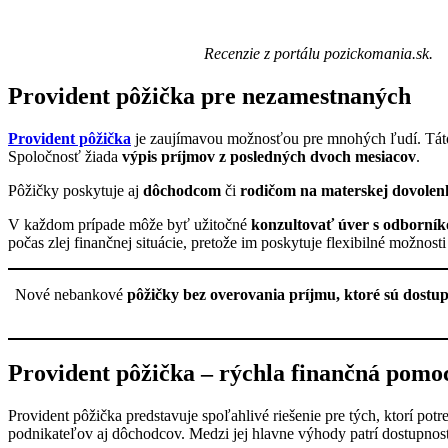
Recenzie z portálu pozickomania.sk.
Provident pôžička pre nezamestnaných
Provident pôžička
je zaujímavou možnosťou pre mnohých ľudí. Tá
Spoločnosť žiada
výpis príjmov z posledných dvoch mesiacov
.
Pôžičky poskytuje aj
dôchodcom
či
rodičom na materskej dovolen
V každom prípade môže byť užitočné
konzultovať úver s odborní
počas zlej finančnej situácie, pretože im poskytuje flexibilné možno
Nové nebankové
pôžičky bez overovania príjmu, ktoré sú dostu
Provident pôžička – rýchla finančná pomoc
Provident pôžička predstavuje spoľahlivé riešenie pre tých, ktorí p
podnikateľov aj dôchodcov. Medzi jej hlavne výhody patrí dostupnosť