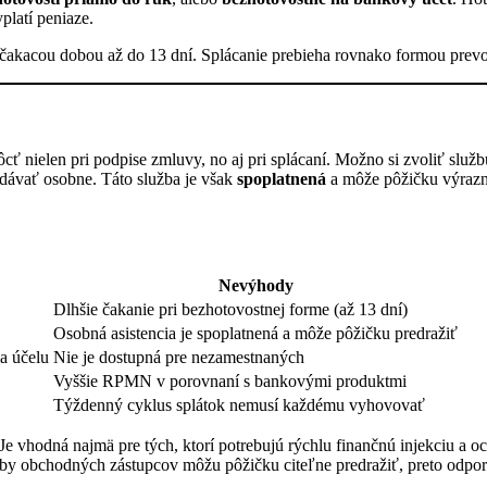
platí peniaze.
s čakacou dobou až do 13 dní. Splácanie prebieha rovnako formou prev
 nielen pri podpise zmluvy, no aj pri splácaní. Možno si zvoliť služ
ávať osobne. Táto služba je však
spoplatnená
a môže pôžičku výrazne
Nevýhody
Dlhšie čakanie pri bezhotovostnej forme (až 13 dní)
Osobná asistencia je spoplatnená a môže pôžičku predražiť
a účelu
Nie je dostupná pre nezamestnaných
Vyššie RPMN v porovnaní s bankovými produktmi
Týždenný cyklus splátok nemusí každému vyhovovať
Je vhodná najmä pre tých, ktorí potrebujú rýchlu finančnú injekciu 
žby obchodných zástupcov môžu pôžičku citeľne predražiť, preto odpor