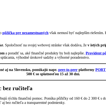
to
pôžička pre nezamestnaných
však nemusí byť najlepším riešením. Kr
ke
. Spoločnosť na svojej webovej stránke však dodáva, že
v istých p
kom
a poradiť sa, aké finančné produkty by boli najlepšie.
Provident p
sti splácania, výhodné úrokové sadzby a výborné poradenstvo.
pné aj na Slovensku, ponúkajú napr.
peer-to-peer
platformy
PORT 
500 € so splatnosťou 15 až 30 dní.
 bez ručiteľa
otrebujú rýchlu finančnú pomoc. Ponúka pôžičky od 160 € do 2 300 € s 
 aj bez ručiteľa a transparentné podmienky.