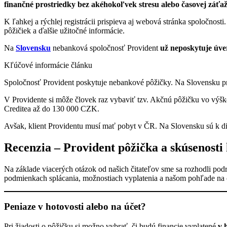
finančné prostriedky bez akéhokoľvek stresu alebo časovej záťaž
K ľahkej a rýchlej registrácii prispieva aj webová stránka spoločno
pôžičiek a ďalšie užitočné informácie.
Na
Slovensku
nebanková spoločnosť Provident
už neposkytuje úve
Kľúčové informácie článku
Spoločnosť Provident poskytuje nebankové pôžičky. Na Slovensku pres
V Providente si môže človek raz vybaviť tzv. Akčnú pôžičku vo výš
Creditea až do 130 000 CZK.
Avšak, klient Providentu musí mať pobyt v ČR. Na Slovensku sú k d
Recenzia – Provident pôžička a skúsenosti 
Na základe viacerých otázok od našich čitateľov sme sa rozhodli po
podmienkach splácania, možnostiach vyplatenia a našom pohľade na
Peniaze v hotovosti alebo na účet?
Pri žiadosti o pôžičku si možno vybrať, či budú financie vyplatené
v 