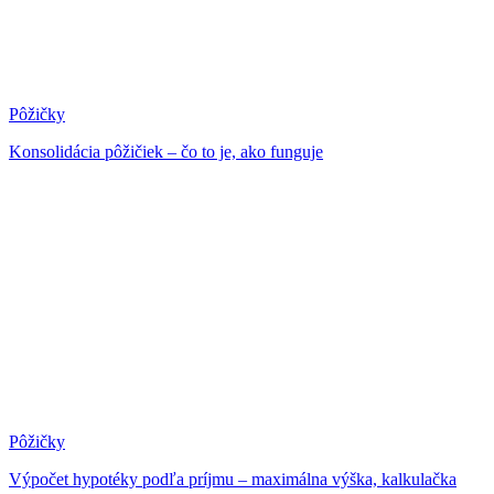
Pôžičky
Konsolidácia pôžičiek – čo to je, ako funguje
Pôžičky
Výpočet hypotéky podľa príjmu – maximálna výška, kalkulačka