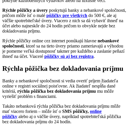
pokrytie každodenných výdavkov alebo na luxusné veci.
Rýchle pôžičky a úvery
poskytujú banky a nebankové spoločnosti,
pričom môže ísť o malé
pôžičky pre všetkých
do 500 €, ale aj
väčšie spotrebiteľské úvery. Viacero z nich sa dá vybaviť ihneď na
účet alebo najneskôr do 24 hodín pričom to obvykle nejde bez
dokladovania príjmu.
Rýchle pôžičky online cez internet ponúkajú hlavne
nebankové
spoločnosti
, ktoré sa na tieto úvery priamo zameriavajú a výhodou
je pomerne veľká dostupnosť takmer pre každého a zaslanie peňazí
ihneď na účet. Viaceré
pôžičky sú aj bez registra
.
Rýchla pôžička bez dokladovania príjmu
Banky a nebankové spoločnosti si vedia overiť príjem žiadateľa
online v registri sociálnej poisťovne. Ak žiadateľ nespĺňa dané
kritériá,
rýchla pôžička bez dokladovania príjmu
mu môže
vyriešiť problém s financiami.
Takáto nebanková rýchla pôžička bez dokladovania príjmu môže
mať viacero foriem – môže ísť o
SMS pôžičky,
online
pôžičky
alebo aj o väčšie úvery, napríklad spotrebiteľská pôžička
bez dokladovania príjmu do 24 hodín.