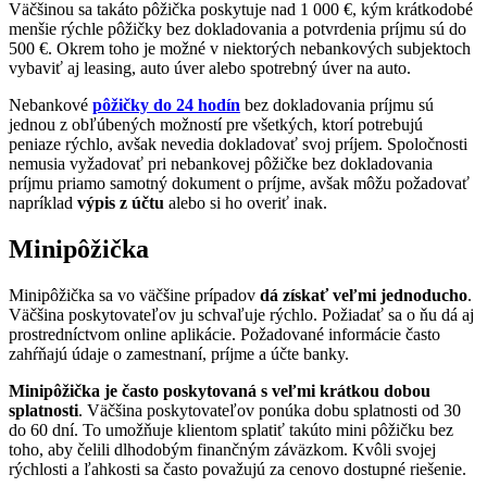
Väčšinou sa takáto pôžička poskytuje nad 1 000 €, kým krátkodobé
menšie rýchle pôžičky bez dokladovania a potvrdenia príjmu sú do
500 €. Okrem toho je možné v niektorých nebankových subjektoch
vybaviť aj leasing, auto úver alebo spotrebný úver na auto.
Nebankové
pôžičky do 24 hodín
bez dokladovania príjmu sú
jednou z obľúbených možností pre všetkých, ktorí potrebujú
peniaze rýchlo, avšak nevedia dokladovať svoj príjem. Spoločnosti
nemusia vyžadovať pri nebankovej pôžičke bez dokladovania
príjmu priamo samotný dokument o príjme, avšak môžu požadovať
napríklad
výpis z účtu
alebo si ho overiť inak.
Minipôžička
Minipôžička sa vo väčšine prípadov
dá získať veľmi jednoducho
.
Väčšina poskytovateľov ju schvaľuje rýchlo. Požiadať sa o ňu dá aj
prostredníctvom online aplikácie. Požadované informácie často
zahŕňajú údaje o zamestnaní, príjme a účte banky.
Minipôžička je často poskytovaná s veľmi krátkou dobou
splatnosti
. Väčšina poskytovateľov ponúka dobu splatnosti od 30
do 60 dní. To umožňuje klientom splatiť takúto mini pôžičku bez
toho, aby čelili dlhodobým finančným záväzkom. Kvôli svojej
rýchlosti a ľahkosti sa často považujú za cenovo dostupné riešenie.