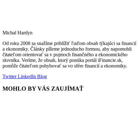
Michal Hardyn
Od roku 2008 sa snažíme priblížiť ľuďom obsah týkajúci sa financií
a ekonomiky. Články píšeme jednoducho formou, aby napomohli
čitateľom orientovať sa v pojmoch finančného a ekonomického
slovníka. Veríme, že obsah, ktorý ponúka portál iFinancie.sk,
pomôže čitateľom pohybovať sa vo sfére financií a ekonomiky.
Twitter
LinkedIn
Blog
MOHLO BY VÁS ZAUJÍMAŤ