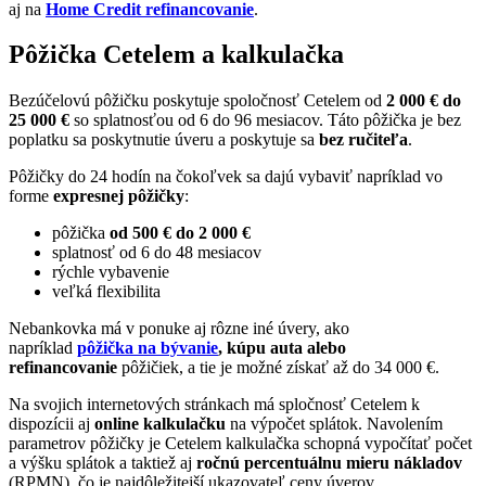
aj na
Home Credit refinancovanie
.
Pôžička Cetelem a kalkulačka
Bezúčelovú pôžičku poskytuje spoločnosť Cetelem od
2 000 € do
25 000 €
so splatnosťou od 6 do 96 mesiacov. Táto pôžička je bez
poplatku sa poskytnutie úveru a poskytuje sa
bez ručiteľa
.
Pôžičky do 24 hodín na čokoľvek sa dajú vybaviť napríklad vo
forme
expresnej pôžičky
:
pôžička
od 500 € do 2 000 €
splatnosť od 6 do 48 mesiacov
rýchle vybavenie
veľká flexibilita
Nebankovka má v ponuke aj rôzne iné úvery, ako
napríklad
pôžička
na bývanie
, kúpu auta alebo
refinancovanie
pôžičiek, a tie je možné získať až do 34 000 €.
Na svojich internetových stránkach má spločnosť Cetelem k
dispozícii aj
online kalkulačku
na výpočet splátok. Navolením
parametrov pôžičky je Cetelem kalkulačka schopná vypočítať počet
a výšku splátok a taktiež aj
ročnú percentuálnu mieru nákladov
(RPMN), čo je najdôležitejší ukazovateľ ceny úverov.