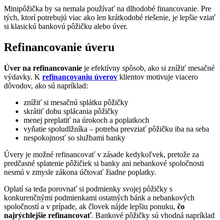
Minipôžička by sa nemala používať na dlhodobé financovanie. Pre
tých, ktorí potrebujú viac ako len krátkodobé riešenie, je lepšie vziať
si klasickú bankovú pôžičku alebo úver.
Refinancovanie úveru
Úver na refinancovanie
je efektívny spôsob, ako si znížiť mesačné
výdavky. K
refinancovaniu úverov
klientov motivuje viacero
dôvodov, ako sú napríklad:
znížiť si mesačnú splátku pôžičky
skrátiť dobu splácania pôžičky
menej preplatiť na úrokoch a poplatkoch
vyňatie spoludlžníka – potreba prevziať pôžičku iba na seba
nespokojnosť so službami banky
Úvery je možné refinancovať v zásade kedykoľvek, pretože za
predčasné splatenie pôžičiek si banky ani nebankové spoločnosti
nesmú v zmysle zákona účtovať žiadne poplatky.
Oplatí sa teda porovnať si podmienky svojej pôžičky s
konkurenčnými podmienkami ostatných bánk a nebankových
spoločností a v prípade, ak človek nájde lepšiu ponuku,
čo
najrýchlejšie refinancovať
. Bankové pôžičky sú vhodná napríklad