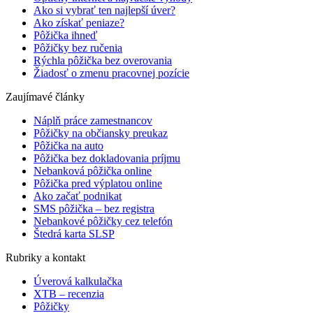
Ako si vybrať ten najlepší úver?
Ako získať peniaze?
Pôžička ihneď
Pôžičky bez ručenia
Rýchla pôžička bez overovania
Žiadosť o zmenu pracovnej pozície
Zaujímavé články
Náplň práce zamestnancov
Pôžičky na občiansky preukaz
Pôžička na auto
Pôžička bez dokladovania príjmu
Nebanková pôžička online
Pôžička pred výplatou online
Ako začať podnikat
SMS pôžička – bez registra
Nebankové pôžičky cez telefón
Štedrá karta SLSP
Rubriky a kontakt
Úverová kalkulačka
XTB – recenzia
Pôžičky