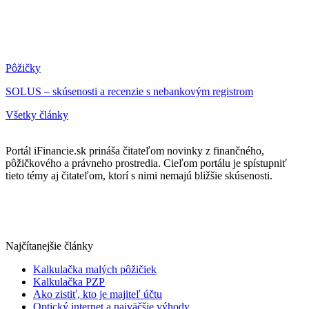
Pôžičky
SOLUS – skúsenosti a recenzie s nebankovým registrom
Všetky články
Portál iFinancie.sk prináša čitateľom novinky z finančného,
pôžičkového a právneho prostredia. Cieľom portálu je spístupniť
tieto témy aj čitateľom, ktorí s nimi nemajú bližšie skúsenosti.
Najčítanejšie články
Kalkulačka malých pôžičiek
Kalkulačka PZP
Ako zistiť, kto je majiteľ účtu
Optický internet a najväčšie výhody