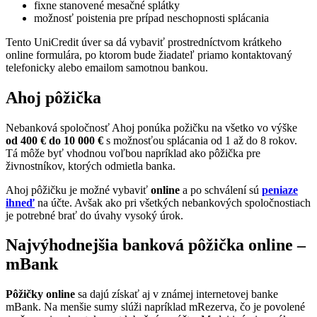
fixne stanovené mesačné splátky
možnosť poistenia pre prípad neschopnosti splácania
Tento UniCredit úver sa dá vybaviť prostredníctvom krátkeho
online formulára, po ktorom bude žiadateľ priamo kontaktovaný
telefonicky alebo emailom samotnou bankou.
Ahoj pôžička
Nebanková spoločnosť Ahoj ponúka požičku na všetko vo výške
od 400 € do 10 000 €
s možnosťou splácania od 1 až do 8 rokov.
Tá môže byť vhodnou voľbou napríklad ako pôžička pre
živnostníkov, ktorých odmietla banka.
Ahoj pôžičku je možné vybaviť
online
a po schválení sú
peniaze
ihneď
na účte. Avšak ako pri všetkých nebankových spoločnostiach
je potrebné brať do úvahy vysoký úrok.
Najvýhodnejšia banková pôžička online –
mBank
Pôžičky online
sa dajú získať aj v známej internetovej banke
mBank. Na menšie sumy slúži napríklad mRezerva, čo je povolené