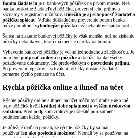
Bonita žiadateľa
je u bankových pôžičiek na prvom mieste. Než
banka poskytne žiadateľovi pôžičku, preverí si jeho príjmy a
záznamy v registroch dlžníkov.
Dôležitá je aj schopnosť žiadateľa
pôžičku splácať
. Vďaka dôkladnému preverenie potom banka
môže ponúknuť
výhodnejšie pôžičku
než nebankové spoločnosti.
Šanca na získanie bankovej pôžičky je však menšia, než na získanie
pôžičky nebankovej, ktorá má menšie nároky na bonitu.
Vybavenie bankovej pôžičky je veľmi jednoduchou záležitosťou. Je
potrebné
podpísať zmluvu o pôžičke
a doložiť banke všetky
požadované dokumenty. Ide predovšetkým o
potvrdenie príjmu
.
Po preverení registrov a schválení pôžičky dostane žiadateľ
pomerne rýchlo peniaze na účet.
Rýchla pôžička online a ihneď na účet
Rýchle pôžičky online a ihneď na účet môžu byť drahšie ako iné
typy pôžičiek kvôli
krátkej dobe splatnosti a vyšším úrokovým
sadzbám
. Pred podpisom zmluvy je dôležité porozumieť
podmienkam každej pôžičky.
Je dôležité mať na pamäti, že rýchle pôžičky by sa mali
používať
len ako posledná možnosť
. Nemali by sa používať na