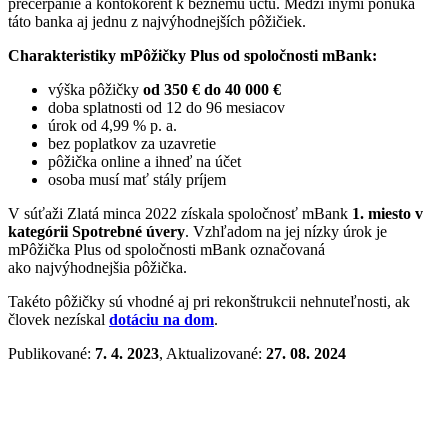
prečerpanie a kontokorent k bežnému účtu. Medzi inými ponúka
táto banka aj jednu z najvýhodnejších pôžičiek.
Charakteristiky mPôžičky Plus od spoločnosti mBank:
výška pôžičky
od 350 € do 40 000 €
doba splatnosti od 12 do 96 mesiacov
úrok od 4,99 % p. a.
bez poplatkov za uzavretie
pôžička online a ihneď na účet
osoba musí mať stály príjem
V súťaži Zlatá minca 2022 získala spoločnosť mBank
1. miesto v
kategórii Spotrebné úvery
. Vzhľadom na jej nízky úrok je
mPôžička Plus od spoločnosti mBank označovaná
ako najvýhodnejšia pôžička.
Takéto pôžičky sú vhodné aj pri rekonštrukcii nehnuteľnosti, ak
človek nezískal
dotáciu na dom
.
Publikované:
7. 4. 2023
, Aktualizované:
27. 08. 2024