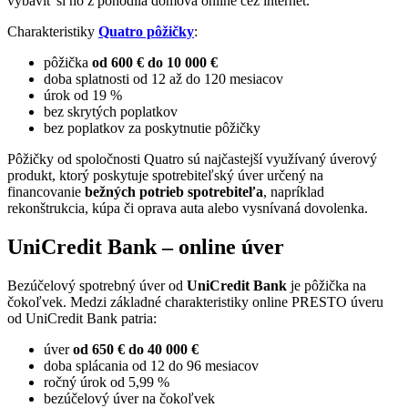
vybaviť si ho z pohodlia domova online cez internet.
Charakteristiky
Quatro pôžičky
:
pôžička
od 600 €
do 10 000 €
doba splatnosti od 12 až do 120 mesiacov
úrok od 19 %
bez skrytých poplatkov
bez poplatkov za poskytnutie pôžičky
Pôžičky od spoločnosti Quatro sú najčastejší využívaný úverový
produkt, ktorý poskytuje spotrebiteľský úver určený na
financovanie
bežných potrieb spotrebiteľa
, napríklad
rekonštrukcia, kúpa či oprava auta alebo vysnívaná dovolenka.
UniCredit Bank – online úver
Bezúčelový spotrebný úver od
UniCredit Bank
je pôžička na
čokoľvek. Medzi základné charakteristiky online PRESTO úveru
od UniCredit Bank patria:
úver
od 650 € do 40 000 €
doba splácania od 12 do 96 mesiacov
ročný úrok od 5,99 %
bezúčelový úver na čokoľvek