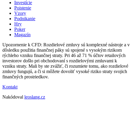
Investície
Poistenie
Vzory
Podnikanie
Hry
Poker
Magazín
Upozornenie k CFD: Rozdielové zmluvy sú komplexné nástroje a v
dôsledku použitia finančnej páky sú spojené s vysokým rizikom
rýchleho vzniku finančnej straty. Pri 46 až 71 % účtov retailových
investorov došlo pri obchodovaní s rozdielovými zmluvami k
vzniku straty. Mali by ste zvážiť, či rozumiete tomu, ako rozdielové
zmluvy fungujú, a či si môžete dovoliť vysoké riziko straty svojich
finančných prostriedkov.
Kontakt
Nakódoval
leoslang.cz