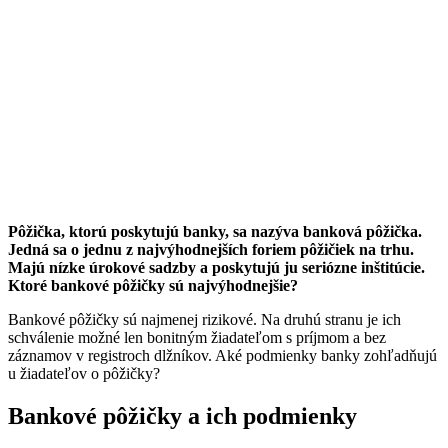
Pôžička, ktorú poskytujú banky, sa nazýva banková pôžička.
Jedná sa o jednu z najvýhodnejších foriem pôžičiek na trhu.
Majú nízke úrokové sadzby a poskytujú ju seriózne inštitúcie.
Ktoré bankové pôžičky sú najvýhodnejšie?
Bankové pôžičky sú najmenej rizikové. Na druhú stranu je ich
schválenie možné len bonitným žiadateľom s príjmom a bez
záznamov v registroch dlžníkov. Aké podmienky banky zohľadňujú
u žiadateľov o pôžičky?
Bankové pôžičky a ich podmienky