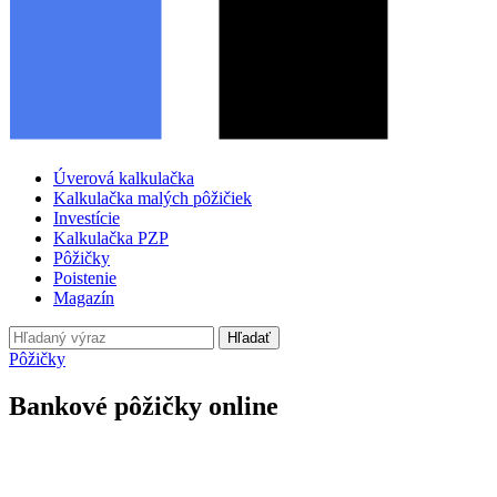
Úverová kalkulačka
Kalkulačka malých pôžičiek
Investície
Kalkulačka PZP
Pôžičky
Poistenie
Magazín
Hľadať
Pôžičky
Bankové pôžičky online