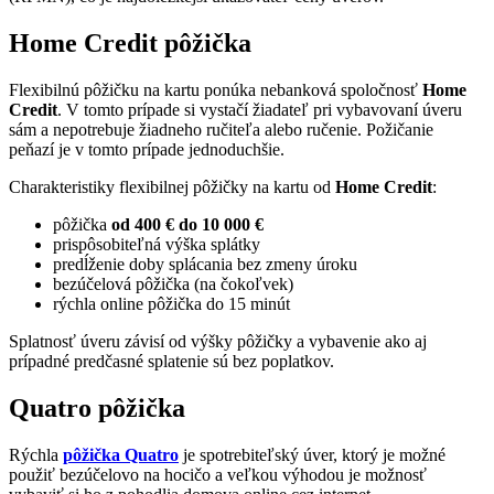
Home Credit pôžička
Flexibilnú pôžičku na kartu ponúka nebanková spoločnosť
Home
Credit
. V tomto prípade si vystačí žiadateľ pri vybavovaní úveru
sám a nepotrebuje žiadneho ručiteľa alebo ručenie. Požičanie
peňazí je v tomto prípade jednoduchšie.
Charakteristiky flexibilnej pôžičky na kartu od
Home Credit
:
pôžička
od 400 € do 10 000 €
prispôsobiteľná výška splátky
predĺženie doby splácania bez zmeny úroku
bezúčelová pôžička (na čokoľvek)
rýchla online pôžička do 15 minút
Splatnosť úveru závisí od výšky pôžičky a vybavenie ako aj
prípadné predčasné splatenie sú bez poplatkov.
Quatro pôžička
Rýchla
pôžička Quatro
je spotrebiteľský úver, ktorý je možné
použiť bezúčelovo na hocičo a veľkou výhodou je možnosť