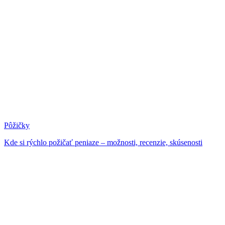
Pôžičky
Kde si rýchlo požičať peniaze – možnosti, recenzie, skúsenosti