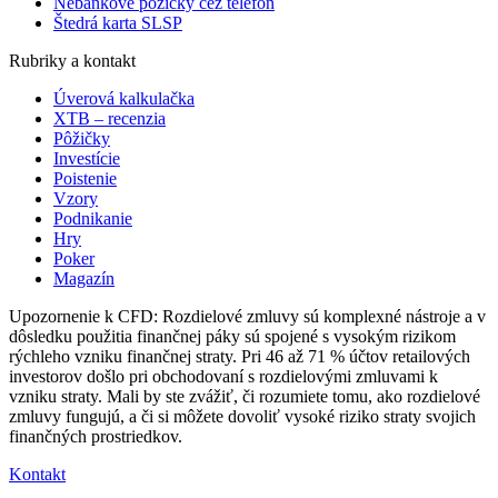
Nebankové pôžičky cez telefón
Štedrá karta SLSP
Rubriky a kontakt
Úverová kalkulačka
XTB – recenzia
Pôžičky
Investície
Poistenie
Vzory
Podnikanie
Hry
Poker
Magazín
Upozornenie k CFD: Rozdielové zmluvy sú komplexné nástroje a v
dôsledku použitia finančnej páky sú spojené s vysokým rizikom
rýchleho vzniku finančnej straty. Pri 46 až 71 % účtov retailových
investorov došlo pri obchodovaní s rozdielovými zmluvami k
vzniku straty. Mali by ste zvážiť, či rozumiete tomu, ako rozdielové
zmluvy fungujú, a či si môžete dovoliť vysoké riziko straty svojich
finančných prostriedkov.
Kontakt