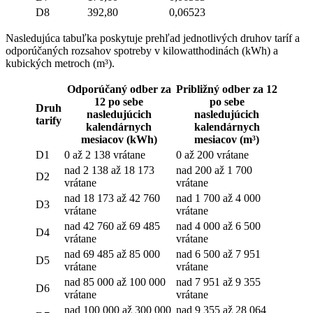
D8
392,80
0,06523
Nasledujúca tabuľka poskytuje prehľad jednotlivých druhov taríf a
odporúčaných rozsahov spotreby v kilowatthodinách (kWh) a
kubických metroch (m³).
Odporúčaný odber za
Približný odber za 12
12 po sebe
po sebe
Druh
nasledujúcich
nasledujúcich
tarify
kalendárnych
kalendárnych
mesiacov (kWh)
mesiacov (m³)
D1
0 až 2 138 vrátane
0 až 200 vrátane
nad 2 138 až 18 173
nad 200 až 1 700
D2
vrátane
vrátane
nad 18 173 až 42 760
nad 1 700 až 4 000
D3
vrátane
vrátane
nad 42 760 až 69 485
nad 4 000 až 6 500
D4
vrátane
vrátane
nad 69 485 až 85 000
nad 6 500 až 7 951
D5
vrátane
vrátane
nad 85 000 až 100 000
nad 7 951 až 9 355
D6
vrátane
vrátane
nad 100 000 až 300 000
nad 9 355 až 28 064