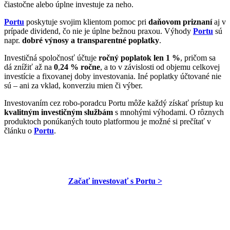
čiastočne alebo úplne investuje za neho.
Portu
poskytuje svojim klientom pomoc pri
daňovom priznaní
aj v
prípade dividend, čo nie je úplne bežnou praxou. Výhody
Portu
sú
napr.
dobré výnosy a transparentné poplatky
.
Investičná spoločnosť účtuje
ročný poplatok len 1 %
, pričom sa
dá znížiť až na
0
,
24 % ročne
, a to v závislosti od objemu celkovej
investície a fixovanej doby investovania. Iné poplatky účtované nie
sú – ani za vklad, konverziu mien či výber.
Investovaním cez robo-poradcu Portu môže každý získať prístup ku
kvalitným investičným službám
s mnohými výhodami. O rôznych
produktoch ponúkaných touto platformou je možné si prečítať v
článku o
Portu
.
Začať investovať s Portu >