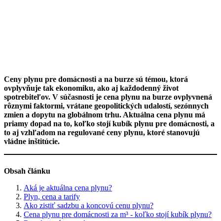
Ceny plynu pre domácnosti a na burze sú témou, ktorá
ovplyvňuje tak ekonomiku, ako aj každodenný život
spotrebiteľov. V súčasnosti je cena plynu na burze ovplyvnená
rôznymi faktormi, vrátane geopolitických udalostí, sezónnych
zmien a dopytu na globálnom trhu. Aktuálna cena plynu má
priamy dopad na to, koľko stojí kubík plynu pre domácnosti, a
to aj vzhľadom na regulované ceny plynu, ktoré stanovujú
vládne inštitúcie.
Obsah článku
Aká je aktuálna cena plynu?
Plyn, cena a tarify
Ako zistiť sadzbu a koncovú cenu plynu?
Cena plynu pre domácnosti za m³ - koľko stojí kubík plynu?