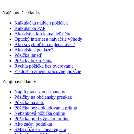
Najčítanejšie články
Kalkulačka malých pôžičiek
Kalkulačka PZP
Ako zistiť, kto je majiteľ účtu
Optický internet a najväčšie výhody
Ako si vybrať ten najlepší úver?
Ako získať peniaze?
Pôžička ihneď
Pôžičky bez ručenia
Rýchla pôžička bez overovania
Žiadosť o zmenu pracovnej pozície
Zaujímavé články
Náplň práce zamestnancov
Pôžičky na občiansky preukaz
Pôžička na auto
Pôžička bez dokladovania príjmu
Nebanková pôžička online
Pôžička pred výplatou online
Ako začať podnikat
SMS pôžička – bez registra