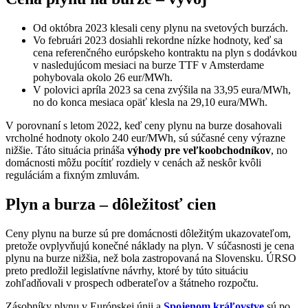
Od októbra 2023 klesali ceny plynu na svetových burzách.
Vo februári 2023 dosiahli rekordne nízke hodnoty, keď sa
cena referenčného európskeho kontraktu na plyn s dodávkou
v nasledujúcom mesiaci na burze TTF v Amsterdame
pohybovala okolo 26 eur/MWh.
V polovici apríla 2023 sa cena zvýšila na 33,95 eura/MWh,
no do konca mesiaca opäť klesla na 29,10 eura/MWh.
V porovnaní s letom 2022, keď ceny plynu na burze dosahovali
vrcholné hodnoty okolo 240 eur/MWh, sú súčasné ceny výrazne
nižšie. Táto situácia prináša
výhody pre veľkoobchodníkov
, no
domácnosti môžu pocítiť rozdiely v cenách až neskôr kvôli
reguláciám a fixným zmluvám.
Plyn a burza – dôležitosť cien
Ceny plynu na burze sú pre domácnosti dôležitým ukazovateľom,
pretože ovplyvňujú konečné náklady na plyn. V súčasnosti je cena
plynu na burze nižšia, než bola zastropovaná na Slovensku. ÚRSO
preto predložil legislatívne návrhy, ktoré by túto situáciu
zohľadňovali v prospech odberateľov a štátneho rozpočtu.
Zásobníky plynu v Európskej únii a
Spojenom kráľovstve
sú po