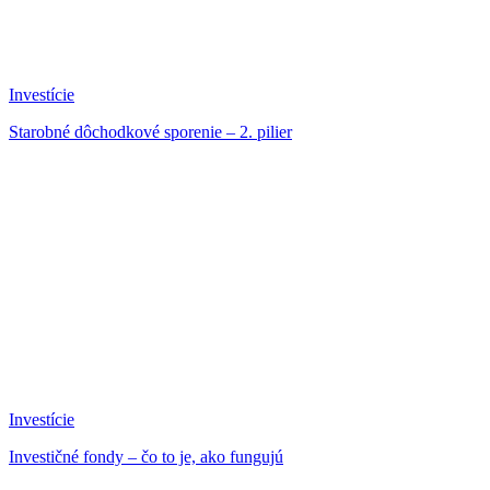
Investície
Starobné dôchodkové sporenie – 2. pilier
Investície
Investičné fondy – čo to je, ako fungujú