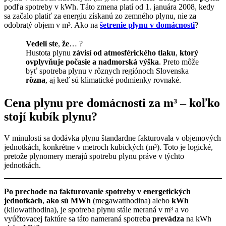
podľa spotreby v kWh. Táto zmena platí od 1. januára 2008, kedy
sa začalo platiť za energiu získanú zo zemného plynu, nie za
odobratý objem v m³. Ako na
šetrenie plynu v domácnosti
?
Vedeli ste
,
že
… ?
Hustota plynu
závisí od atmosférického tlaku
,
ktorý
ovplyvňuje počasie a nadmorská výška
. Preto môže
byť spotreba plynu v rôznych regiónoch Slovenska
rôzna
, aj keď sú klimatické podmienky rovnaké.
Cena plynu pre domácnosti za m³ – koľko
stojí kubík plynu?
V minulosti sa dodávka plynu štandardne fakturovala v objemových
jednotkách, konkrétne v metroch kubických (m³). Toto je logické,
pretože plynomery merajú spotrebu plynu práve v týchto
jednotkách.
Po prechode na fakturovanie spotreby v energetických
jednotkách
,
ako sú MWh
(megawatthodina) alebo
kWh
(kilowatthodina), je spotreba plynu stále meraná v m³ a vo
vyúčtovacej faktúre sa táto nameraná spotreba
prevádza
na kWh