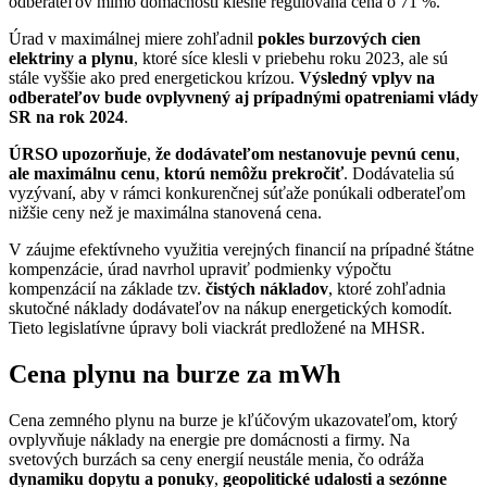
odberateľov mimo domácností klesne regulovaná cena o 71 %.
Úrad v maximálnej miere zohľadnil
pokles burzových cien
elektriny a plynu
, ktoré síce klesli v priebehu roku 2023, ale sú
stále vyššie ako pred energetickou krízou.
Výsledný vplyv na
odberateľov bude ovplyvnený aj prípadnými opatreniami vlády
SR na rok 2024
.
ÚRSO upozorňuje
,
že dodávateľom nestanovuje pevnú cenu
,
ale maximálnu cenu
,
ktorú nemôžu prekročiť
. Dodávatelia sú
vyzývaní, aby v rámci konkurenčnej súťaže ponúkali odberateľom
nižšie ceny než je maximálna stanovená cena.
V záujme efektívneho využitia verejných financií na prípadné štátne
kompenzácie, úrad navrhol upraviť podmienky výpočtu
kompenzácií na základe tzv.
čistých nákladov
, ktoré zohľadnia
skutočné náklady dodávateľov na nákup energetických komodít.
Tieto legislatívne úpravy boli viackrát predložené na MHSR.
Cena plynu na burze za mWh
Cena zemného plynu na burze je kľúčovým ukazovateľom, ktorý
ovplyvňuje náklady na energie pre domácnosti a firmy. Na
svetových burzách sa ceny energií neustále menia, čo odráža
dynamiku dopytu a ponuky
,
geopolitické udalosti a sezónne