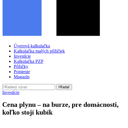
Úverová kalkulačka
Kalkulačka malých pôžičiek
Investície
Kalkulačka PZP
Pôžičky
Poistenie
Magazín
Hľadať
Investície
Cena plynu – na burze, pre domácnosti,
koľko stojí kubík