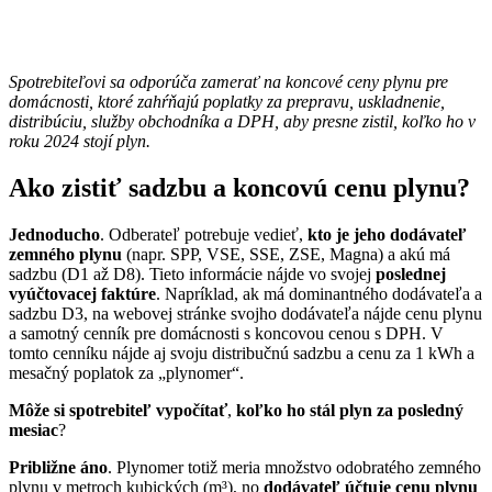
Spotrebiteľovi sa odporúča zamerať na koncové ceny plynu pre
domácnosti, ktoré zahŕňajú poplatky za prepravu, uskladnenie,
distribúciu, služby obchodníka a DPH, aby presne zistil, koľko ho v
roku 2024 stojí plyn.
Ako zistiť sadzbu a koncovú cenu plynu?
Jednoducho
. Odberateľ potrebuje vedieť,
kto je jeho dodávateľ
zemného plynu
(napr. SPP, VSE, SSE, ZSE, Magna) a akú má
sadzbu (D1 až D8). Tieto informácie nájde vo svojej
poslednej
vyúčtovacej faktúre
. Napríklad, ak má dominantného dodávateľa a
sadzbu D3, na webovej stránke svojho dodávateľa nájde cenu plynu
a samotný cenník pre domácnosti s koncovou cenou s DPH. V
tomto cenníku nájde aj svoju distribučnú sadzbu a cenu za 1 kWh a
mesačný poplatok za „plynomer“.
Môže si spotrebiteľ vypočítať
,
koľko ho stál plyn za posledný
mesiac
?
Približne áno
. Plynomer totiž meria množstvo odobratého zemného
plynu v metroch kubických (m³), no
dodávateľ účtuje cenu plynu