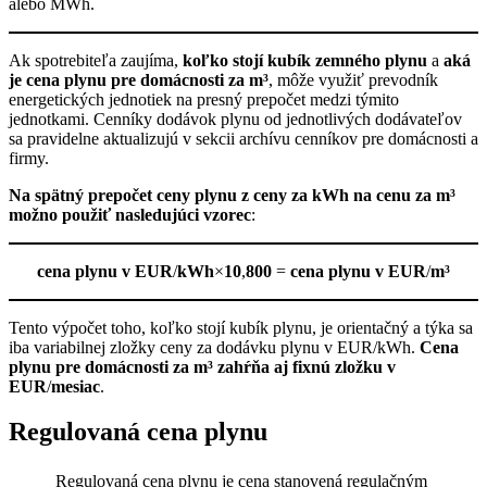
alebo MWh.
Ak spotrebiteľa zaujíma,
koľko stojí kubík zemného plynu
a
aká
je cena plynu pre domácnosti za m³
, môže využiť prevodník
energetických jednotiek na presný prepočet medzi týmito
jednotkami. Cenníky dodávok plynu od jednotlivých dodávateľov
sa pravidelne aktualizujú v sekcii archívu cenníkov pre domácnosti a
firmy.
Na spätný prepočet ceny plynu z ceny za kWh na cenu za m³
možno použiť nasledujúci vzorec
:
cena plynu v EUR
/
kWh
×
10
,
800
=
cena plynu v EUR
/
m³
Tento výpočet toho, koľko stojí kubík plynu, je orientačný a týka sa
iba variabilnej zložky ceny za dodávku plynu v EUR/kWh.
Cena
plynu pre domácnosti za m³ zahŕňa aj fixnú zložku v
EUR
/
mesiac
.
Regulovaná cena plynu
Regulovaná cena plynu je cena stanovená regulačným