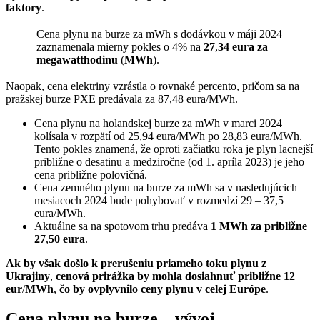
faktory
.
Cena plynu na burze za mWh s dodávkou v máji 2024
zaznamenala mierny pokles o 4% na
27
,
34 eura za
megawatthodinu
(
MWh
).
Naopak, cena elektriny vzrástla o rovnaké percento, pričom sa na
pražskej burze PXE predávala za 87,48 eura/MWh.
Cena plynu na holandskej burze za mWh v marci 2024
kolísala v rozpätí od 25,94 eura/MWh po 28,83 eura/MWh.
Tento pokles znamená, že oproti začiatku roka je plyn lacnejší
približne o desatinu a medziročne (od 1. apríla 2023) je jeho
cena približne polovičná.
Cena zemného plynu na burze za mWh sa v nasledujúcich
mesiacoch 2024 bude pohybovať v rozmedzí 29 – 37,5
eura/MWh.
Aktuálne sa na spotovom trhu predáva
1 MWh za približne
27
,
50 eura
.
Ak by však došlo k prerušeniu priameho toku plynu z
Ukrajiny
,
cenová prirážka by mohla dosiahnuť približne 12
eur
/
MWh
,
čo by ovplyvnilo ceny plynu v celej Európe
.
Cena plynu na burze – vývoj