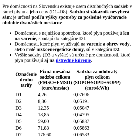
Pre domácnosti na Slovensku existuje osem distribučných sadzieb v
rámci plynu a jeho ceny (D1–D8).
Sadzbu si zákazník nevyberá
sám
; je určená
podľa výšky spotreby za posledné vyúčtovacie
obdobie dvanástich mesiacov
.
Domácnosti s najnižšou spotrebou, ktoré plyn používajú
len
na varenie
, spadajú do kategórie
D1
.
Domácnosti, ktoré plyn využívajú na
varenie a ohrev vody
,
alebo malé
nízkoenergetické domy
, sú v kategórii
D2
.
Vyššie sadzby (D3 a vyššie) sú určené pre domácnosti, ktoré
plyn používajú
aj na
ústredné kúrenie
.
Fixná mesačná
Sadzba za odobratý
Označenie
sadzba celkom
plyn celkom
druhu
(FMSO+FMSD)
(SOPO+SOPD+SOPP)
tarify
(euro/mesiac)
(euro/kWh)
D1
4,26
0,07696
D2
8,36
0,05191
D3
12,35
0,05047
D4
18,85
0,04795
D5
59,00
0,05887
D6
71,88
0,05863
D7
176,60
0,06583