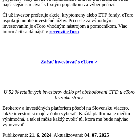
najčastejšie stretávať s fixným poplatkom za výber peňazí.
Či už investor preferuje akcie, kryptomeny alebo ETF fondy, eToro
uspokojí mnohé investičné túžby. Pri ceste za výhodným
investovaním je eToro vhodným nástrojom a pomocníkom. Viac
informácií sa dá nájsť v
recenzii eToro
.
Začať investovať s eToro >
U 52 % retailových investorov došlo pri obchodovaní CFD u eToro
k vzniku straty.
Brokerov a investičných platforiem pôsobí na Slovensku viacero,
takže investori si majú z čoho vyberať. Každá platforma je niečím
výnimočná, a tak si môže každý zvoliť tú, ktorá mu bude najviac
vyhovovať.
Publikované:
21. 6. 2024
, Aktualizované:
04. 07. 2025