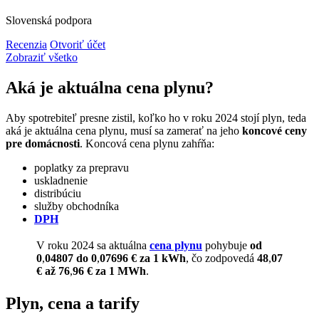
Slovenská podpora
Recenzia
Otvoriť účet
Zobraziť všetko
Aká je aktuálna cena plynu?
Aby spotrebiteľ presne zistil, koľko ho v roku 2024 stojí plyn, teda
aká je aktuálna cena plynu, musí sa zamerať na jeho
koncové ceny
pre domácnosti
. Koncová cena plynu zahŕňa:
poplatky za prepravu
uskladnenie
distribúciu
služby obchodníka
DPH
V roku 2024 sa aktuálna
cena plynu
pohybuje
od
0
,
04807 do 0
,
07696 € za 1 kWh
, čo zodpovedá
48
,
07
€ až 76
,
96 € za 1 MWh
.
Plyn, cena a tarify