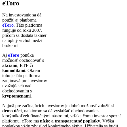
eToro
Na investovanie sa dá
použiť aj platforma
eToro
. Táto platforma
funguje od roku 2007,
pričom sa dostala takmer
na úplný vrchol medzi
brokermi.
Aj
eToro
ponúka
možnosť obchodovať s
akciami
,
ETF
či
komoditami
. Okrem
toho je táto platforma
zaujímavá pre investorov
uvažujúcich nad
obchodovaním s
kryptomenami
.
Najmä pre začínajúcich investorov je dobrá možnosť založiť si
demo účet
, na ktorom sa dá vyskúšať obchodovanie s
ktorýmikoľvek finančnými nástrojmi, vďaka čomu investor spozná
platformu. eToro má
nízke a transparentné poplatky
. Výška
poplatkov vždy závisí od konkrétneho aktíva. Užívatelia sa budú