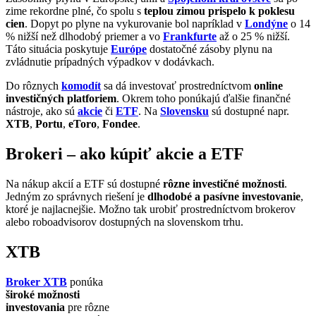
zime rekordne plné, čo spolu s
teplou zimou prispelo k poklesu
cien
. Dopyt po plyne na vykurovanie bol napríklad v
Londýne
o 14
% nižší než dlhodobý priemer a vo
Frankfurte
až o 25 % nižší.
Táto situácia poskytuje
Európe
dostatočné zásoby plynu na
zvládnutie prípadných výpadkov v dodávkach.
Do rôznych
komodít
sa dá investovať prostredníctvom
online
investičných platforiem
. Okrem toho ponúkajú ďalšie finančné
nástroje, ako sú
akcie
či
ETF
. Na
Slovensku
sú dostupné napr.
XTB
,
Portu
,
eToro
,
Fondee
.
Brokeri – ako kúpiť akcie a ETF
Na nákup akcií a ETF sú dostupné
rôzne investičné možnosti
.
Jedným zo správnych riešení je
dlhodobé a pasívne investovanie
,
ktoré je najlacnejšie. Možno tak urobiť prostredníctvom brokerov
alebo roboadvisorov dostupných na slovenskom trhu.
XTB
Broker XTB
ponúka
široké možnosti
investovania
pre rôzne