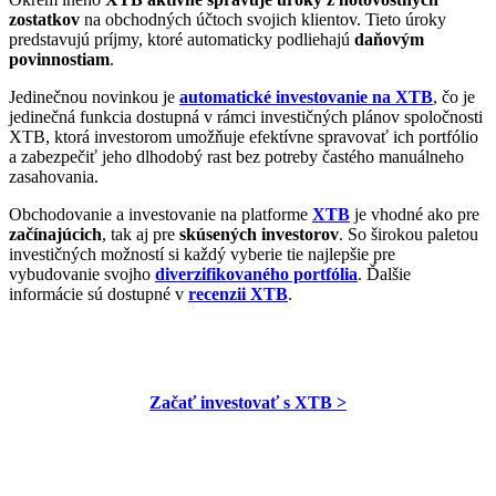
zostatkov
na obchodných účtoch svojich klientov. Tieto úroky
predstavujú príjmy, ktoré automaticky podliehajú
daňovým
povinnostiam
.
Jedinečnou novinkou je
automatické investovanie na XTB
, čo je
jedinečná funkcia dostupná v rámci investičných plánov spoločnosti
XTB, ktorá investorom umožňuje efektívne spravovať ich portfólio
a zabezpečiť jeho dlhodobý rast bez potreby častého manuálneho
zasahovania.
Obchodovanie a investovanie na platforme
XTB
je vhodné ako pre
začínajúcich
, tak aj pre
skúsených investorov
. So širokou paletou
investičných možností si každý vyberie tie najlepšie pre
vybudovanie svojho
diverzifikovaného portfólia
. Ďalšie
informácie sú dostupné v
recenzii XTB
.
Začať investovať s XTB >