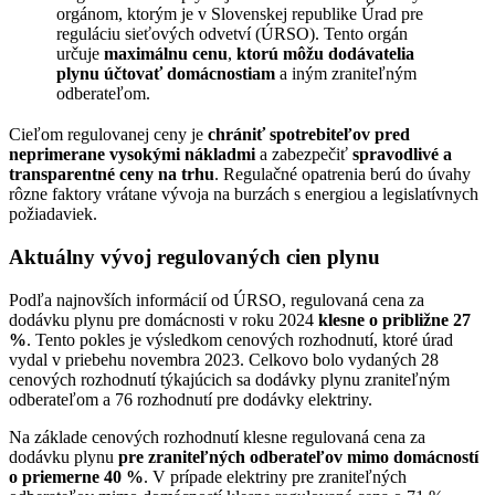
orgánom, ktorým je v Slovenskej republike Úrad pre
reguláciu sieťových odvetví (ÚRSO). Tento orgán
určuje
maximálnu cenu
,
ktorú môžu dodávatelia
plynu účtovať domácnostiam
a iným zraniteľným
odberateľom.
Cieľom regulovanej ceny je
chrániť spotrebiteľov pred
neprimerane vysokými nákladmi
a zabezpečiť
spravodlivé a
transparentné ceny na trhu
. Regulačné opatrenia berú do úvahy
rôzne faktory vrátane vývoja na burzách s energiou a legislatívnych
požiadaviek.
Aktuálny vývoj regulovaných cien plynu
Podľa najnovších informácií od ÚRSO, regulovaná cena za
dodávku plynu pre domácnosti v roku 2024
klesne o približne 27
%
. Tento pokles je výsledkom cenových rozhodnutí, ktoré úrad
vydal v priebehu novembra 2023. Celkovo bolo vydaných 28
cenových rozhodnutí týkajúcich sa dodávky plynu zraniteľným
odberateľom a 76 rozhodnutí pre dodávky elektriny.
Na základe cenových rozhodnutí klesne regulovaná cena za
dodávku plynu
pre zraniteľných odberateľov mimo domácností
o priemerne 40 %
. V prípade elektriny pre zraniteľných