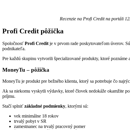
Recenzie na Profi Credit na portáli 12
Profi Credit pôžička
Spoločnosť
Profi Credit
je v prvom rade poskytovateľom úverov. Sú d
podnikateľa.
Pre každú skupinu vytvorili špecializované produkty, ktoré poznáme
MoneyTu – pôžička
MoneyTu je produkt pre bežného klienta, ktorý sa potrebuje čo najrýc
Ak sa niekomu vyskytli výdavky, ktoré človek nedokáže okamžite p
príjmu.
Stačí splniť
základné podmienky
, ktorými sú:
vek minimálne 18 rokov
trvalý pobyt v SR
zamestnanec na trvalý pracovný pomer