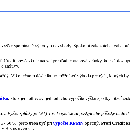
vyššie spomínané výhody a nevýhody. Spokojní zákazníci chvália práve
ofi Credit prevádzkuje naozaj prehľadné webové stránky, kde sú dostu
y a zmluvy.
e každý. V konečnom dôsledku to môže byť výhoda pre tých, ktorých by 
lačka
, ktorá jednotlivcovi jednoducho vypočíta výšku splátky. Stačí z
cov. Výška splátky je 194,81 €. Poplatok za poskytnutie pôžičky bude 80
 57,50 %, preto treba byť pri
výpočte RPMN
opatrný.
Profi Credit k
j v Biznis úveroch.