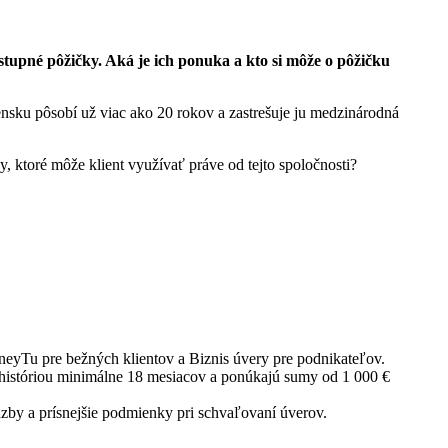
stupné pôžičky. Aká je ich ponuka a kto si môže o pôžičku
ensku pôsobí už viac ako 20 rokov a zastrešuje ju medzinárodná
 ktoré môže klient využívať práve od tejto spoločnosti?
neyTu pre bežných klientov a Biznis úvery pre podnikateľov.
 históriou minimálne 18 mesiacov a ponúkajú sumy od 1 000 €
by a prísnejšie podmienky pri schvaľovaní úverov.