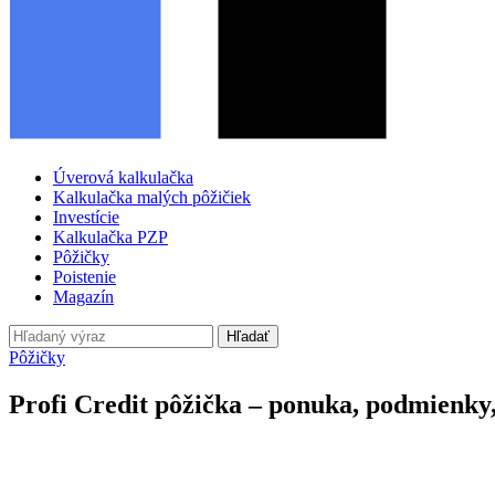
Úverová kalkulačka
Kalkulačka malých pôžičiek
Investície
Kalkulačka PZP
Pôžičky
Poistenie
Magazín
Hľadať
Pôžičky
Profi Credit pôžička – ponuka, podmienky,