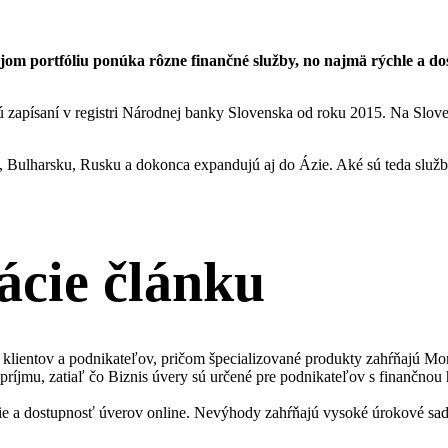
jom portfóliu ponúka rôzne finančné služby, no najmä rýchle a do
sú zapísaní v registri Národnej banky Slovenska od roku 2015. Na Slov
 Bulharsku, Rusku a dokonca expandujú aj do Ázie. Aké sú teda služby,
ácie článku
 klientov a podnikateľov, pričom špecializované produkty zahŕňajú Mo
ríjmu, zatiaľ čo Biznis úvery sú určené pre podnikateľov s finančnou
e a dostupnosť úverov online. Nevýhody zahŕňajú vysoké úrokové sadz