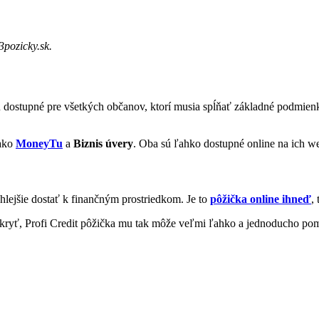
3pozicky.sk.
ostupné pre všetkých občanov, ktorí musia spĺňať základné podmienky.
 ako
MoneyTu
a
Biznis úvery
. Oba sú ľahko dostupné online na ich 
hlejšie dostať k finančným prostriedkom. Je to
pôžička online ihneď
,
okryť, Profi Credit pôžička mu tak môže veľmi ľahko a jednoducho p