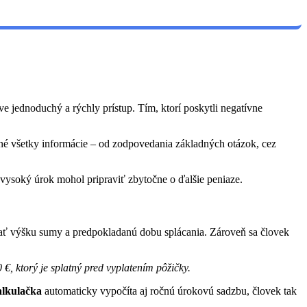
 jednoduchý a rýchly prístup. Tím, ktorí poskytli negatívne
pné všetky informácie – od zodpovedania základných otázok, cez
vysoký úrok mohol pripraviť zbytočne o ďalšie peniaze.
adať výšku sumy a predpokladanú dobu splácania. Zároveň sa človek
 €, ktorý je splatný pred vyplatením pôžičky.
alkulačka
automaticky vypočíta aj ročnú úrokovú sadzbu, človek tak