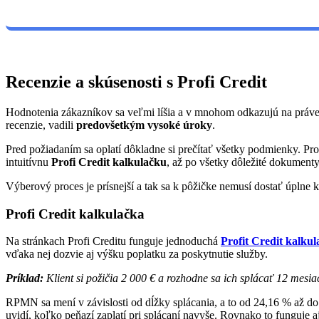
Recenzie a skúsenosti s Profi Credit
Hodnotenia zákazníkov sa veľmi líšia a v mnohom odkazujú na práve 
recenzie, vadili
predovšetkým vysoké úroky
.
Pred požiadaním sa oplatí dôkladne si prečítať všetky podmienky. Pr
intuitívnu
Profi Credit kalkulačku
, až po všetky dôležité dokument
Výberový proces je prísnejší a tak sa k pôžičke nemusí dostať úpln
Profi Credit kalkulačka
Na stránkach Profi Creditu funguje jednoduchá
Profit Credit kalku
vďaka nej dozvie aj výšku poplatku za poskytnutie služby.
Príklad:
Klient si požičia 2 000 € a rozhodne sa ich splácať 12 mesia
RPMN sa mení v závislosti od dĺžky splácania, a to od 24,16 % až do
uvidí, koľko peňazí zaplatí pri splácaní navyše. Rovnako to funguje a