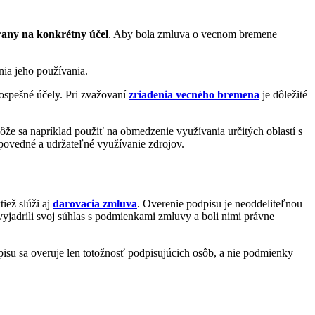
rany na konkrétny účel
. Aby bola zmluva o vecnom bremene
nia jeho používania.
ospešné účely. Pri zvažovaní
zriadenia vecného bremena
je dôležité
e sa napríklad použiť na obmedzenie využívania určitých oblastí s
ovedné a udržateľné využívanie zdrojov.
tiež slúži aj
darovacia zmluva
. Overenie podpisu je neoddeliteľnou
yjadrili svoj súhlas s podmienkami zmluvy a boli nimi právne
su sa overuje len totožnosť podpisujúcich osôb, a nie podmienky