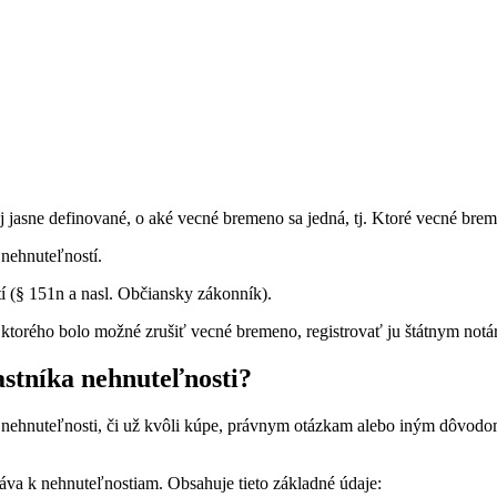
asne definované, o aké vecné bremeno sa jedná, tj. Ktoré vecné brem
 nehnuteľností.
 (§ 151n a nasl. Občiansky zákonník).
ktorého bolo možné zrušiť vecné bremeno, registrovať ju štátnym notá
lastníka nehnuteľnosti?
tnej nehnuteľnosti, či už kvôli kúpe, právnym otázkam alebo iným dô
ráva k nehnuteľnostiam. Obsahuje tieto základné údaje: