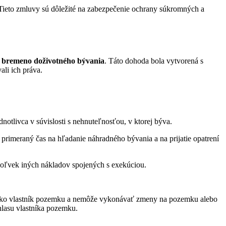
ieto zmluvy sú dôležité na zabezpečenie ochrany súkromných a
é bremeno doživotného bývania
. Táto dohoda bola vytvorená s
li ich práva.
notlivca v súvislosti s nehnuteľnosťou, v ktorej býva.
 primeraný čas na hľadanie náhradného bývania a na prijatie opatrení
hkoľvek iných nákladov spojených s exekúciou.
a ako vlastník pozemku a nemôže vykonávať zmeny na pozemku alebo
lasu vlastníka pozemku.