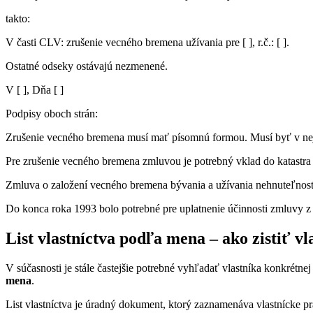
takto:
V časti CLV: zrušenie vecného bremena užívania pre [ ], r.č.: [ ].
Ostatné odseky ostávajú nezmenené.
V [ ], Dňa [ ]
Podpisy oboch strán:
Zrušenie vecného bremena musí mať písomnú formou. Musí byť v nej j
Pre zrušenie vecného bremena zmluvou je potrebný vklad do katastra
Zmluva o založení vecného bremena bývania a užívania nehnuteľností
Do konca roka 1993 bolo potrebné pre uplatnenie účinnosti zmluvy z 
List vlastníctva podľa mena – ako zistiť v
V súčasnosti je stále častejšie potrebné vyhľadať vlastníka konkré
mena
.
List vlastníctva je úradný dokument, ktorý zaznamenáva vlastnícke p