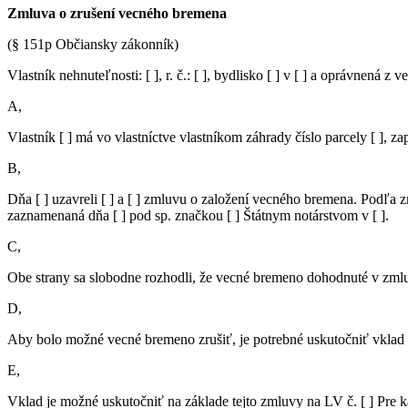
Zmluva o zrušení vecného bremena
(§ 151p Občiansky zákonník)
Vlastník nehnuteľnosti: [ ], r. č.: [ ], bydlisko [ ] v [ ] a oprávnená z
A,
Vlastník [ ] má vo vlastníctve vlastníkom záhrady číslo parcely [ ], za
B,
Dňa [ ] uzavreli [ ] a [ ] zmluvu o založení vecného bremena. Podľ
zaznamenaná dňa [ ] pod sp. značkou [ ] Štátnym notárstvom v [ ].
C,
Obe strany sa slobodne rozhodli, že vecné bremeno dohodnuté v zmlu
D,
Aby bolo možné vecné bremeno zrušiť, je potrebné uskutočniť vklad d
E,
Vklad je možné uskutočniť na základe tejto zmluvy na LV č. [ ] Pre ka