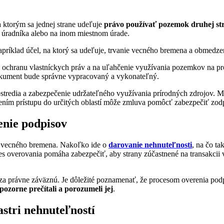
 ktorým sa jednej strane udeľuje
právo používať pozemok druhej st
 úradníka alebo na inom miestnom úrade.
napríklad účel, na ktorý sa udeľuje, trvanie vecného bremena a obmedze
ochranu vlastníckych práv a na uľahčenie využívania pozemkov na pr
dokument bude správne vypracovaný a vykonateľný.
edia a zabezpečenie udržateľného využívania prírodných zdrojov. Môž
ním prístupu do určitých oblastí môže zmluva pomôcť zabezpečiť zodp
enie podpisov
 vecného bremena. Nakoľko ide o
darovanie nehnuteľnosti
, na čo tak
 overovania pomáha zabezpečiť, aby strany zúčastnené na transakcii v
a právne záväznú. Je dôležité poznamenať, že procesom overenia podpi
ozorne prečítali a porozumeli jej
.
stri nehnuteľností