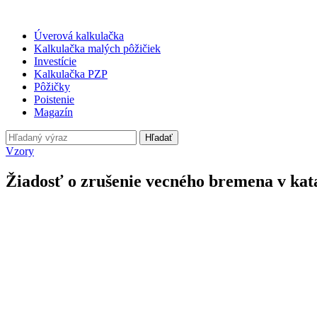
Úverová kalkulačka
Kalkulačka malých pôžičiek
Investície
Kalkulačka PZP
Pôžičky
Poistenie
Magazín
Hľadať
Vzory
Žiadosť o zrušenie vecného bremena v kata