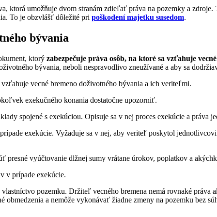
a, ktorá umožňuje dvom stranám zdieľať práva na pozemky a zdroje. T
a. To je obzvlášť dôležité pri
poškodení majetku susedom
.
tného bývania
okument, ktorý
zabezpečuje práva osôb, na ktoré sa vzťahuje vecn
životného bývania, neboli nespravodlivo zneužívané a aby sa dodržiava
vzťahuje vecné bremeno doživotného bývania a ich veriteľmi.
éhokoľvek exekučného konania dostatočne upozorniť.
lady spojené s exekúciou. Opisuje sa v nej proces exekúcie a práva jed
rípade exekúcie. Vyžaduje sa v nej, aby veriteľ poskytol jednotlivcovi
tnúť presné vyúčtovanie dlžnej sumy vrátane úrokov, poplatkov a akýc
áv v prípade exekúcie.
ako vlastníctvo pozemku. Držiteľ vecného bremena nemá rovnaké práv
atné obmedzenia a nemôže vykonávať žiadne zmeny na pozemku bez súh