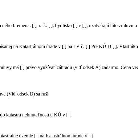
 vecného bremena: [ ], r. č.: [ ], bydlisko [ ] v [ ], uzatvárajú túto zmlu
písanej na Katastrálnom úrade v [ ] na LV č. [ ] Pre KÚ D [ ]. Vlastníkom 
a zmluvy má [ ] právo využívať záhradu (viď odsek A) zadarmo. Cena 
ve (Viď odsek B) sa ruší.
o katastra nehnuteľností u KÚ v [ ].
tastrálne územie [ ] na Katastrálnom úrade v [ ]