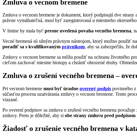
Zmluva o vecnom bremene
Zmluva o vecnom bremene je dokument, ktorý podpisujú dve strany a
právne vymáhateľná, musí byť zaregistrovaná u miestneho okresného
V listine by mala byť
presne uvedená povaha vecného bremena
, 
Vecné bremená sú silným právnym nástrojom, ktorý možno použiť na 
poradiť sa s kvalifikovaným
právnikom
, aby sa zabezpečilo, že 
Zmluvy o vecnom bremene sa môžu použiť na ochranu životného prostr
cieľom zachovať miestne biotopy a chrániť ohrozené druhy. Obmedze
Zmluva o zrušení vecného bremena – over
Pri vecnom bremene
musí byť úradne
overený podpis
povinného z
súčasťou procesu uzatvárania zmluvy o vecnom bremene. Tento proces
viazané.
Po overení podpisov sa zmluva o zrušení vecného bremena považuje z
zmluvy. Preto je dôležité, aby si
obe strany zmluvu pred podpisom p
Žiadosť o zrušenie vecného bremena v kata