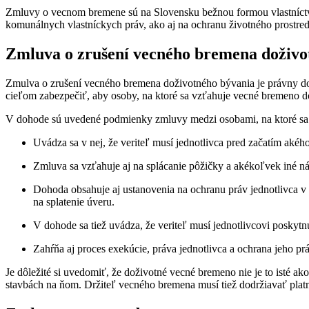
Zmluvy o vecnom bremene sú na Slovensku bežnou formou vlastníctv
komunálnych vlastníckych práv, ako aj na ochranu životného prostredi
Zmluva o zrušení vecného bremena doživo
Zmulva o zrušení vecného bremena doživotného bývania je právny d
cieľom zabezpečiť, aby osoby, na ktoré sa vzťahuje vecné bremeno do
V dohode sú uvedené podmienky zmluvy medzi osobami, na ktoré sa 
Uvádza sa v nej, že veriteľ musí jednotlivca pred začatím ak
Zmluva sa vzťahuje aj na splácanie pôžičky a akékoľvek iné nák
Dohoda obsahuje aj ustanovenia na ochranu práv jednotlivca v p
na splatenie úveru.
V dohode sa tiež uvádza, že veriteľ musí jednotlivcovi posky
Zahŕňa aj proces exekúcie, práva jednotlivca a ochrana jeho pr
Je dôležité si uvedomiť,
že doživotné vecné bremeno nie je to isté 
stavbách na ňom. Držiteľ vecného bremena musí tiež dodržiavať pl