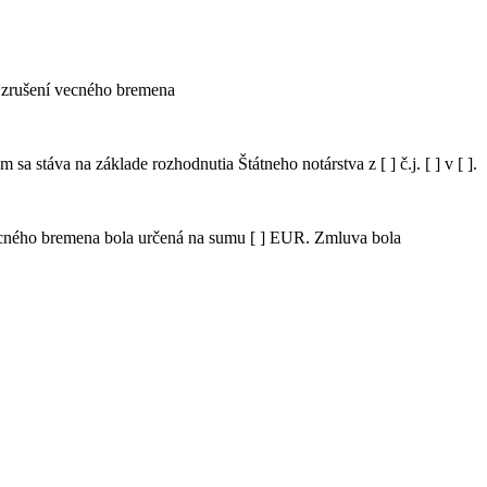
vu o zrušení vecného bremena
sa stáva na základe rozhodnutia Štátneho notárstva z [ ] č.j. [ ] v [ ].
vecného bremena bola určená na sumu [ ] EUR. Zmluva bola