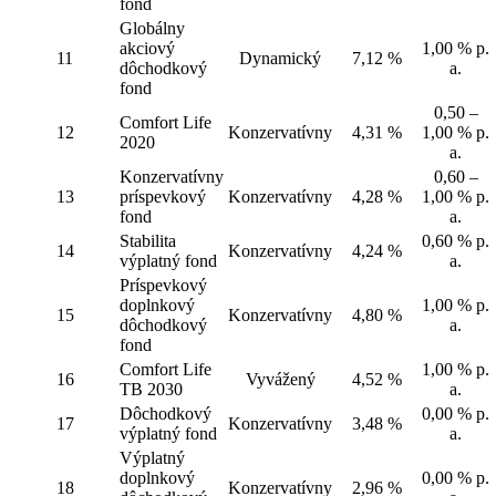
fond
Globálny
akciový
1,00 % p.
11
Dynamický
7,12 %
dôchodkový
a.
fond
0,50 –
Comfort Life
12
Konzervatívny
4,31 %
1,00 % p.
2020
a.
Konzervatívny
0,60 –
13
príspevkový
Konzervatívny
4,28 %
1,00 % p.
fond
a.
Stabilita
0,60 % p.
14
Konzervatívny
4,24 %
výplatný fond
a.
Príspevkový
doplnkový
1,00 % p.
15
Konzervatívny
4,80 %
dôchodkový
a.
fond
Comfort Life
1,00 % p.
16
Vyvážený
4,52 %
TB 2030
a.
Dôchodkový
0,00 % p.
17
Konzervatívny
3,48 %
výplatný fond
a.
Výplatný
doplnkový
0,00 % p.
18
Konzervatívny
2,96 %