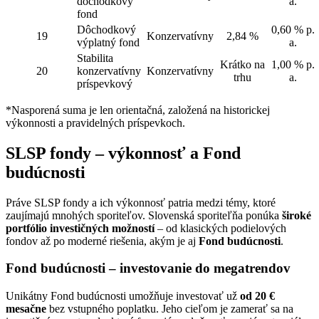
dôchodkový
a.
fond
Dôchodkový
0,60 % p.
19
Konzervatívny
2,84 %
výplatný fond
a.
Stabilita
Krátko na
1,00 % p.
20
konzervatívny
Konzervatívny
trhu
a.
príspevkový
*Nasporená suma je len orientačná, založená na historickej
výkonnosti a pravidelných príspevkoch.
SLSP fondy – výkonnosť a Fond
budúcnosti
Práve SLSP fondy a ich výkonnosť patria medzi témy, ktoré
zaujímajú mnohých sporiteľov. Slovenská sporiteľňa ponúka
široké
portfólio investičných možností
– od klasických podielových
fondov až po moderné riešenia, akým je aj
Fond budúcnosti
.
Fond budúcnosti – investovanie do megatrendov
Unikátny Fond budúcnosti umožňuje investovať už
od 20 €
mesačne
bez vstupného poplatku. Jeho cieľom je zamerať sa na