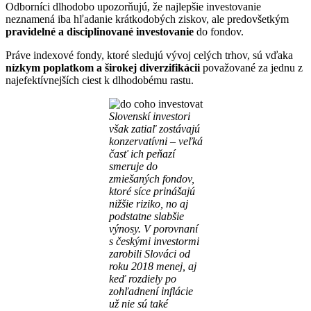
Odborníci dlhodobo upozorňujú, že najlepšie investovanie
neznamená iba hľadanie krátkodobých ziskov, ale predovšetkým
pravidelné a disciplinované investovanie
do fondov.
Práve indexové fondy, ktoré sledujú vývoj celých trhov, sú vďaka
nízkym poplatkom a širokej diverzifikácii
považované za jednu z
najefektívnejších ciest k dlhodobému rastu.
Slovenskí investori
však zatiaľ zostávajú
konzervatívni – veľká
časť ich peňazí
smeruje do
zmiešaných fondov,
ktoré síce prinášajú
nižšie riziko, no aj
podstatne slabšie
výnosy. V porovnaní
s českými investormi
zarobili Slováci od
roku 2018 menej, aj
keď rozdiely po
zohľadnení inflácie
už nie sú také