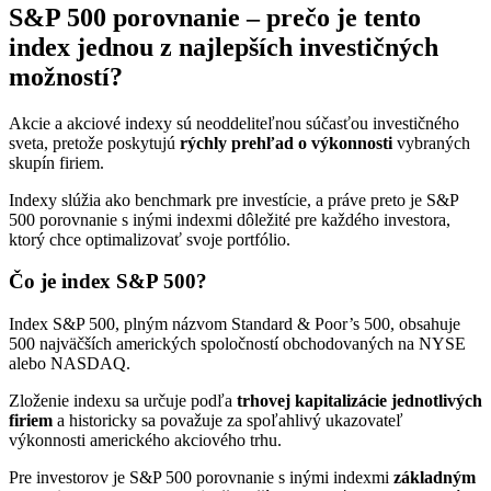
S&P 500 porovnanie – prečo je tento
index jednou z najlepších investičných
možností?
Akcie a akciové indexy sú neoddeliteľnou súčasťou investičného
sveta, pretože poskytujú
rýchly prehľad o výkonnosti
vybraných
skupín firiem.
Indexy slúžia ako benchmark pre investície, a práve preto je S&P
500 porovnanie s inými indexmi dôležité pre každého investora,
ktorý chce optimalizovať svoje portfólio.
Čo je index S&P 500?
Index S&P 500, plným názvom Standard & Poor’s 500, obsahuje
500 najväčších amerických spoločností obchodovaných na NYSE
alebo NASDAQ.
Zloženie indexu sa určuje podľa
trhovej kapitalizácie jednotlivých
firiem
a historicky sa považuje za spoľahlivý ukazovateľ
výkonnosti amerického akciového trhu.
Pre investorov je S&P 500 porovnanie s inými indexmi
základným