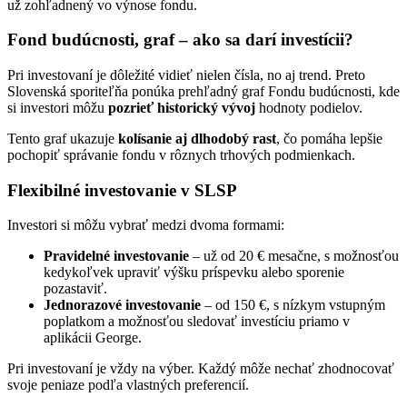
už zohľadnený vo výnose fondu.
Fond budúcnosti, graf – ako sa darí investícii?
Pri investovaní je dôležité vidieť nielen čísla, no aj trend. Preto
Slovenská sporiteľňa ponúka prehľadný graf Fondu budúcnosti, kde
si investori môžu
pozrieť historický vývoj
hodnoty podielov.
Tento graf ukazuje
kolísanie aj dlhodobý rast
, čo pomáha lepšie
pochopiť správanie fondu v rôznych trhových podmienkach.
Flexibilné investovanie v SLSP
Investori si môžu vybrať medzi dvoma formami:
Pravidelné investovanie
– už od 20 € mesačne, s možnosťou
kedykoľvek upraviť výšku príspevku alebo sporenie
pozastaviť.
Jednorazové investovanie
– od 150 €, s nízkym vstupným
poplatkom a možnosťou sledovať investíciu priamo v
aplikácii George.
Pri investovaní je vždy na výber. Každý môže nechať zhodnocovať
svoje peniaze podľa vlastných preferencií.