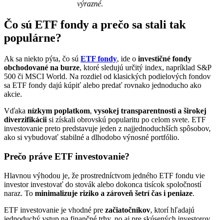
výrazné.
Čo sú ETF fondy a prečo sa stali tak
populárne?
Ak sa niekto pýta, čo sú
ETF fondy
, ide o
investičné fondy
obchodované na burze
, ktoré sledujú určitý index, napríklad S&P
500 či MSCI World. Na rozdiel od klasických podielových fondov
sa ETF fondy dajú kúpiť alebo predať rovnako jednoducho ako
akcie.
Vďaka
nízkym poplatkom
,
vysokej transparentnosti a širokej
diverzifikácii
si získali obrovskú popularitu po celom svete. ETF
investovanie preto predstavuje jeden z najjednoduchších spôsobov,
ako si vybudovať stabilné a dlhodobo výnosné portfólio.
Prečo práve ETF investovanie?
Hlavnou výhodou je, že prostredníctvom jedného ETF fondu vie
investor investovať do stovák alebo dokonca tisícok spoločností
naraz. To
minimalizuje riziko a zároveň šetrí čas i peniaze
.
ETF investovanie je vhodné pre
začiatočníkov
, ktorí hľadajú
jednoduchý vstup na finančné trhy, no aj pre skúsených investorov,