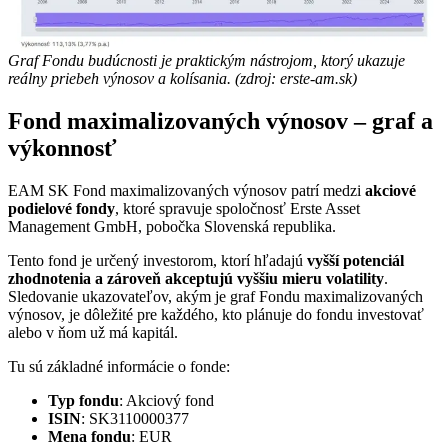
Graf Fondu budúcnosti je praktickým nástrojom, ktorý ukazuje
reálny priebeh výnosov a kolísania. (zdroj: erste-am.sk)
Fond maximalizovaných výnosov – graf a
výkonnosť
EAM SK Fond maximalizovaných výnosov patrí medzi
akciové
podielové fondy
, ktoré spravuje spoločnosť Erste Asset
Management GmbH, pobočka Slovenská republika.
Tento fond je určený investorom, ktorí hľadajú
vyšší potenciál
zhodnotenia a zároveň akceptujú vyššiu mieru volatility
.
Sledovanie ukazovateľov, akým je graf Fondu maximalizovaných
výnosov, je dôležité pre každého, kto plánuje do fondu investovať
alebo v ňom už má kapitál.
Tu sú základné informácie o fonde:
Typ fondu
: Akciový fond
ISIN
: SK3110000377
Mena fondu
: EUR