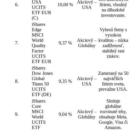
USA
Akciový –
6.
10,00 %
firiem, vhodný
UCITS
USA
na dlhodobé
ETF EUR
investovanie.
(C)
iShares
Edge
Vyberá firmy s
MSCI
vysokou
World
Akciový –
kvalitou – nízka
7.
9,37 %
Quality
Globálny
zadlženosť,
Factor
stabilný rast
UCITS
ziskov.
ETF EUR
iShares
Dow Jones
Zameraný na 50
Global
Akciový –
najväčších
8.
9,35 %
Titans 50
USA
firiem sveta,
UCITS
prevažne USA.
ETF (DE)
iShares
Sleduje
Core
globálne
MSCI
Akciový –
rozvinuté trhy,
9.
9,04 %
World
Globálny
obsahuje Meta,
UCITS
Google, Visa či
ETF
Amazon.