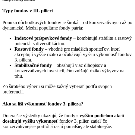
Typy fondov v III. pilieri
Ponuka dôchodkových fondov je široká – od konzervatívnych až po
dynamické. Medzi populárne fondy patria:
Indexové príspevkové fondy
– kombinujú stabilitu a rastový
potenciál s diverzifikáciou.
Rastové fondy
– vhodné pre mladších sporiteľov, ktorí
akceptujú vyššie riziko a očakávajú vyššiu výkonnosť fondov
3. piliera.
Stabilizačné fondy
– obsahujú viac dlhopisov a
konzervatívnych investícií, čím znižujú riziko výkyvov na
trhu.
Zo širokého výberu si môže každý vyberať podľa svojich
preferencií.
Ako sa líši výkonnosť fondov 3. piliera?
Doterajšie výsledky ukazujú, že fondy
s vyšším podielom akcií
dosahujú vyššiu výkonnosť
fondov 3. pilier, zatiaľ čo
konzervatívnejšie portfóliá rastú pomalšie, ale stabilnejšie.