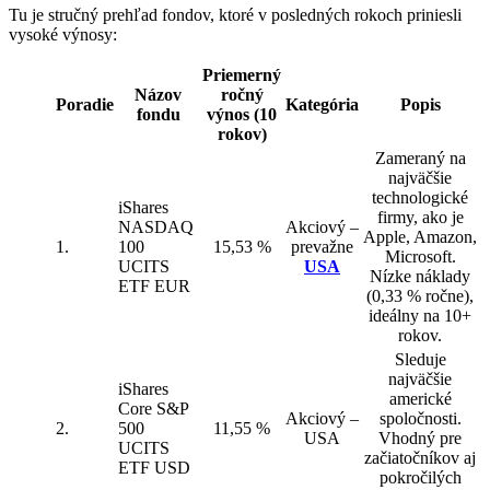
Tu je stručný prehľad fondov, ktoré v posledných rokoch priniesli
vysoké výnosy:
Priemerný
Názov
ročný
Poradie
Kategória
Popis
fondu
výnos (10
rokov)
Zameraný na
najväčšie
technologické
iShares
firmy, ako je
NASDAQ
Akciový –
Apple, Amazon,
1.
100
15,53 %
prevažne
Microsoft.
UCITS
USA
Nízke náklady
ETF EUR
(0,33 % ročne),
ideálny na 10+
rokov.
Sleduje
najväčšie
iShares
americké
Core S&P
Akciový –
spoločnosti.
2.
500
11,55 %
USA
Vhodný pre
UCITS
začiatočníkov aj
ETF USD
pokročilých