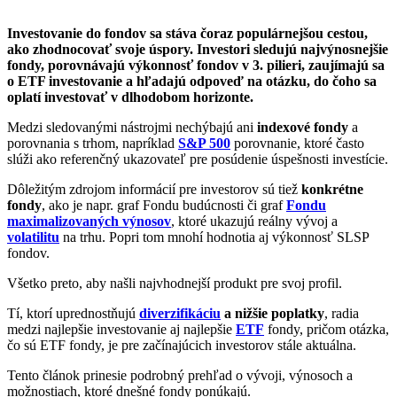
Investovanie do fondov sa stáva čoraz populárnejšou cestou,
ako zhodnocovať svoje úspory. Investori sledujú najvýnosnejšie
fondy, porovnávajú výkonnosť fondov v 3. pilieri, zaujímajú sa
o ETF investovanie a hľadajú odpoveď na otázku, do čoho sa
oplatí investovať v dlhodobom horizonte.
Medzi sledovanými nástrojmi nechýbajú ani
indexové fondy
a
porovnania s trhom, napríklad
S&P 500
porovnanie, ktoré často
slúži ako referenčný ukazovateľ pre posúdenie úspešnosti investície.
Dôležitým zdrojom informácií pre investorov sú tiež
konkrétne
fondy
, ako je napr. graf Fondu budúcnosti či graf
Fondu
maximalizovaných výnosov
, ktoré ukazujú reálny vývoj a
volatilitu
na trhu. Popri tom mnohí hodnotia aj výkonnosť SLSP
fondov.
Všetko preto, aby našli najvhodnejší produkt pre svoj profil.
Tí, ktorí uprednostňujú
diverzifikáciu
a nižšie poplatky
, radia
medzi najlepšie investovanie aj najlepšie
ETF
fondy, pričom otázka,
čo sú ETF fondy, je pre začínajúcich investorov stále aktuálna.
Tento článok prinesie podrobný prehľad o vývoji, výnosoch a
možnostiach, ktoré dnešné fondy ponúkajú.