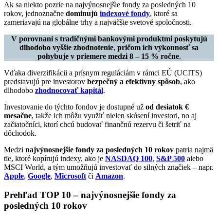
Ak sa niekto pozrie na najvýnosnejšie fondy za posledných 10
rokov, jednoznačne
dominujú
indexové fondy
, ktoré sa
zameriavajú na globálne trhy a najväčšie svetové spoločnosti.
V porovnaní s tradičnými bankovými produktmi poskytujú
dlhodobo vyššie zhodnotenie
,
pričom ich výkonnosť sa
pohybuje v priemere medzi 8 – 15 % ročne
.
Vďaka diverzifikácii a prísnym reguláciám v rámci EÚ (UCITS)
predstavujú pre investorov
bezpečný a efektívny spôsob
, ako
dlhodobo
zhodnocovať kapitál
.
Investovanie do týchto fondov je dostupné už
od desiatok €
mesačne
, takže ich môžu využiť nielen skúsení investori, no aj
začiatočníci, ktorí chcú budovať finančnú rezervu či šetriť na
dôchodok.
Medzi
najvýnosnejšie fondy za posledných 10 rokov
patria najmä
tie, ktoré kopírujú indexy, ako je
NASDAQ 100
,
S&P 500
alebo
MSCI World, a tým umožňujú investovať do silných značiek – napr.
Apple
,
Google
,
Microsoft
či
Amazon
.
Prehľad TOP 10 – najvýnosnejšie fondy za
posledných 10 rokov