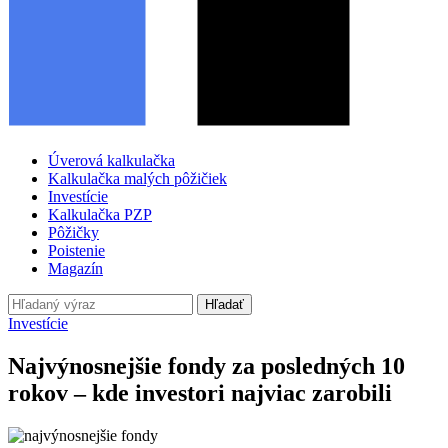
Úverová kalkulačka
Kalkulačka malých pôžičiek
Investície
Kalkulačka PZP
Pôžičky
Poistenie
Magazín
Hľadať
Investície
Najvýnosnejšie fondy za posledných 10
rokov – kde investori najviac zarobili