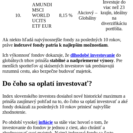
Investuje do
AMUNDI
viac než 23
MSCI
Akciový –
krajín, ideálny
10.
WORLD
8,15 %
Globálny
na
UCITS
diverzifikáciu
ETF EUR
portfólia.
Ak niekto hľadá najvýnosnejšie fondy za posledných 10 rokov,
práve
indexové fondy patria k najlepším možnostiam
.
Ich výkonnosť fondov dokazuje, že
dlhodobé investovanie
do
globálnych trhov prináša
stabilné a nadpriemerné výnosy
. Pre
menších sporiteľov aj skúsených investorov tak predstavujú
rozumnú cestu, ako bezpečne budovať majetok.
Do čoho sa oplatí investovať?
Index slovenského investora dosiahol nové historické maximum a
prináša zaujímavý pohľad na to, do čoho sa oplatí investovať a aké
fondy dokázali za posledných 10 rokov priniesť najvyššie
zhodnotenie.
Po období vysokej
inflácie
sa stále viac hovorí o tom, že
investovanie do fondov je jednou z ciest, ako chrániť a
zhodnocovať svoj majetok. Najmä indexové fondy sa často