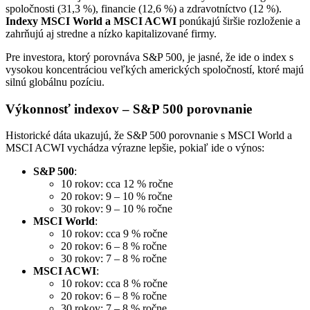
spoločnosti (31,3 %), financie (12,6 %) a zdravotníctvo (12 %).
Indexy MSCI World a MSCI ACWI
ponúkajú širšie rozloženie a
zahrňujú aj stredne a nízko kapitalizované firmy.
Pre investora, ktorý porovnáva S&P 500, je jasné, že ide o index s
vysokou koncentráciou veľkých amerických spoločností, ktoré majú
silnú globálnu pozíciu.
Výkonnosť indexov – S&P 500 porovnanie
Historické dáta ukazujú, že S&P 500 porovnanie s MSCI World a
MSCI ACWI vychádza výrazne lepšie, pokiaľ ide o výnos:
S&P 500
:
10 rokov: cca 12 % ročne
20 rokov: 9 – 10 % ročne
30 rokov: 9 – 10 % ročne
MSCI World
:
10 rokov: cca 9 % ročne
20 rokov: 6 – 8 % ročne
30 rokov: 7 – 8 % ročne
MSCI ACWI
:
10 rokov: cca 8 % ročne
20 rokov: 6 – 8 % ročne
30 rokov: 7 – 8 % ročne