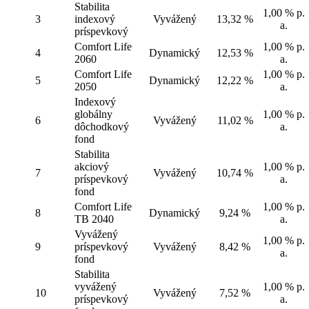
Stabilita
1,00 % p.
3
indexový
Vyvážený
13,32 %
a.
príspevkový
Comfort Life
1,00 % p.
4
Dynamický
12,53 %
2060
a.
Comfort Life
1,00 % p.
5
Dynamický
12,22 %
2050
a.
Indexový
globálny
1,00 % p.
6
Vyvážený
11,02 %
dôchodkový
a.
fond
Stabilita
akciový
1,00 % p.
7
Vyvážený
10,74 %
príspevkový
a.
fond
Comfort Life
1,00 % p.
8
Dynamický
9,24 %
TB 2040
a.
Vyvážený
1,00 % p.
9
príspevkový
Vyvážený
8,42 %
a.
fond
Stabilita
vyvážený
1,00 % p.
10
Vyvážený
7,52 %
príspevkový
a.