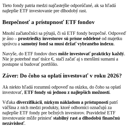
Tieto fondy patria medzi najčastejšie odporúčané, ak sa hľadá
najlepšie ETF investovanie pre dlhodobý rast.
Bezpečnosť a prístupnosť ETF fondov
Mnohí začiatočníci sa pýtajú, či sú ETF fondy bezpečné. Odpoveď
je áno –
prostriedky investorov sú prísne oddelené
od majetku
správcu a
samotný fond sa musí držať vybraného indexu
.
Navyše, do ETF fondov dnes
môže investovať prakticky každý
.
Nie je potrebné mať tisíce €, stačí začať aj s menšími sumami a
postupne si budovať portfólio.
Záver: Do čoho sa oplatí investovať v roku 2026?
Ak niekto hľadá rozumnú odpoveď na otázku, do čoho sa oplatí
investovať,
ETF fondy sú jednou z najlepších možností
.
Vďaka
diverzifikácii
,
nízkym nákladom a prístupnosti
patrí
väčšina z nich medzi produkty, ktoré odborníci označujú za
najlepšie ETF fondy pre bežných investorov. Pravidelné ETF
investovanie môže priniesť
stabilný rast a dlhodobú finančnú
nezávislosť
.