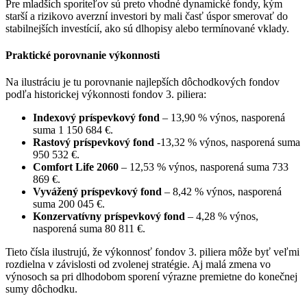
Pre mladších sporiteľov sú preto vhodné dynamické fondy, kým
starší a rizikovo averzní investori by mali časť úspor smerovať do
stabilnejších investícií, ako sú dlhopisy alebo termínované vklady.
Praktické porovnanie výkonnosti
Na ilustráciu je tu porovnanie najlepších dôchodkových fondov
podľa historickej výkonnosti fondov 3. piliera:
Indexový príspevkový fond
– 13,90 % výnos, nasporená
suma 1 150 684 €.
Rastový príspevkový fond
-13,32 % výnos, nasporená suma
950 532 €.
Comfort Life 2060
– 12,53 % výnos, nasporená suma 733
869 €.
Vyvážený príspevkový fond
– 8,42 % výnos, nasporená
suma 200 045 €.
Konzervatívny príspevkový fond
– 4,28 % výnos,
nasporená suma 80 811 €.
Tieto čísla ilustrujú, že výkonnosť fondov 3. piliera môže byť veľmi
rozdielna v závislosti od zvolenej stratégie. Aj malá zmena vo
výnosoch sa pri dlhodobom sporení výrazne premietne do konečnej
sumy dôchodku.