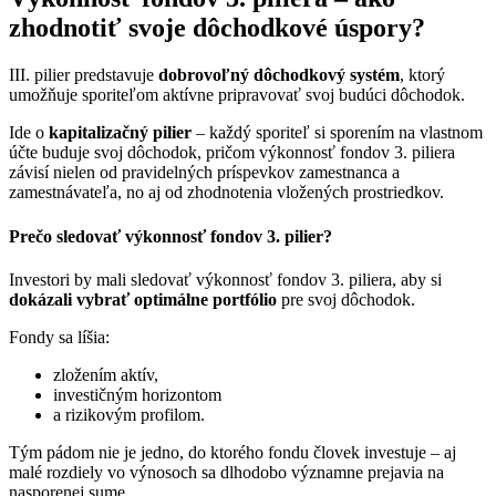
zhodnotiť svoje dôchodkové úspory?
III. pilier predstavuje
dobrovoľný dôchodkový systém
, ktorý
umožňuje sporiteľom aktívne pripravovať svoj budúci dôchodok.
Ide o
kapitalizačný pilier
– každý sporiteľ si sporením na vlastnom
účte buduje svoj dôchodok, pričom výkonnosť fondov 3. piliera
závisí nielen od pravidelných príspevkov zamestnanca a
zamestnávateľa, no aj od zhodnotenia vložených prostriedkov.
Prečo sledovať výkonnosť fondov 3. pilier?
Investori by mali sledovať výkonnosť fondov 3. piliera, aby si
dokázali vybrať optimálne portfólio
pre svoj dôchodok.
Fondy sa líšia:
zložením aktív,
investičným horizontom
a rizikovým profilom.
Tým pádom nie je jedno, do ktorého fondu človek investuje – aj
malé rozdiely vo výnosoch sa dlhodobo významne prejavia na
nasporenej sume.