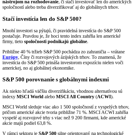
nástrojom na rozhodovanie
, či stačí investovať len do amerických
spoločností alebo treba diverzifikovať aj do globálnych trhov.
Stačí investícia len do S&P 500?
Mnohí investori sa pýtajú, či pravidelná investícia do S&P 500
postačuje. Pravdou je, že hoci tento index zahŕňa len americké
firmy, tieto
spoločnosti podnikajú globálne
.
Približne 40 % tržieb S&P 500 pochádza zo zahraničia – vrátane
Európy
, Číny či rozvojových ázijských trhov. To znamená, že
investícia do S&P 500 prináša investorom expozíciu nielen voči
americkej, no aj globálnej ekonomike.
S&P 500 porovnanie s globálnymi indexmi
Ak niekto hľadá väčšiu diverzifikáciu, vhodnou alternatívou sú
indexy
MSCI World
alebo
MSCI All Country
(
ACWI
).
MSCI World sleduje viac ako 1 500 spoločností z vyspelých trhov,
pričom americké akcie tvoria približne 71 %. MSCI ACWI zahŕňa
vyspelé aj rozvojové trhy s viac než 9 200 firmami, kde americké
akcie majú podiel 63,8 %.
V rámci sektoru je
S&P 500
silne orientovaný na technologické