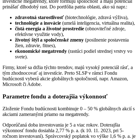
investičné megatrendy, ktoré formujú spoločnosť a majú potenciál
prinášať dlhodobý rast. Do portfólia patria oblasti, ako sú napr.:
zdravotná starostlivosť
(biotechnológie, zdravá výživa),
technológie a inovácie
(umelá inteligencia, virtuálna realita),
čistá energia a životné prostredie
(obnoviteľné zdroje,
efektívne využitie vody),
životný štýl a spoločenské zmeny
(posilnenie postavenia
žien, zdravie, fitnes),
ekonomické megatrendy
(rastúci podiel strednej vrstvy vo
svete).
Firmy, ktoré sa držia týchto trendov, majú vysoký potenciál rásť, a
tým zhodnocovať aj investície. Preto SLSP v rámci Fondu
budúcnosti vyberá akcie globálnych spoločností, napr. Amazon,
Microsoft či Adobe.
Parametre fondu a doterajšia výkonnosť
Zloženie Fondu budúcnosti kombinuje 0 – 50 % globálnych akcií s
akciami zameranými priamo na megatrendy.
Odporúčaná doba investovania je 5 a viac rokov. Doterajšia
výkonnosť fondu dosiahla 2,77 % p. a. (k 10. 11. 2023, pri 5-
ročnom investovaní). Správcovský poplatok vo výške 1,6 % p. a. je