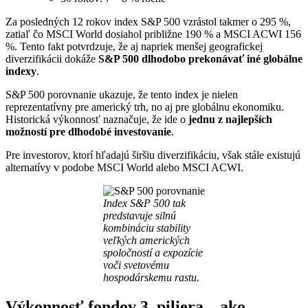
Za posledných 12 rokov index S&P 500 vzrástol takmer o 295 %,
zatiaľ čo MSCI World dosiahol približne 190 % a MSCI ACWI 156
%. Tento fakt potvrdzuje, že aj napriek menšej geografickej
diverzifikácii dokáže
S&P 500 dlhodobo prekonávať iné globálne
indexy
.
S&P 500 porovnanie ukazuje, že tento index je nielen
reprezentatívny pre americký trh, no aj pre globálnu ekonomiku.
Historická výkonnosť naznačuje, že ide o
jednu z najlepších
možností pre dlhodobé investovanie
.
Pre investorov, ktorí hľadajú širšiu diverzifikáciu, však stále existujú
alternatívy v podobe MSCI World alebo MSCI ACWI.
Index S&P 500 tak
predstavuje silnú
kombináciu stability
veľkých amerických
spoločností a expozície
voči svetovému
hospodárskemu rastu.
Výkonnosť fondov 3. piliera – ako