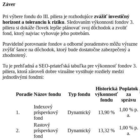
Záver
Pri výbere fondu do III. piliera je rozhodujúce
zvážiť investičný
horizont a toleranciu k riziku
. Sledovaním výkonnosti fondov 3.
piliera si dokáže človek lepšie plánovať svoj dôchodok a zvoliť
fond, ktorý najviac vyhovuje jeho potrebám.
Pravidelné porovnanie fondov a odborné poradenstvo môžu výrazne
zvýšiť šance na dôchodok, ktorý bude dostatočne zabezpečený a
zhodnotený.
Tu je prehľadná a SEO-priateľská tabuľka pre výkonnosť fondov 3.
piliera, ktorá zároveň dobre vizuálne vystihuje rozdiely medzi
jednotlivými fondmi:
Historická
Poplatok
Poradie
Názov fondu
Typ fondu
výkonnosť
za
fondu
správu
Indexový
1,00 % p.
1.
príspevkový
Dynamický
13,90 %
a.
fond
Rastový
1,00 % p.
2.
príspevkový
Dynamický
13,32 %
a.
fond