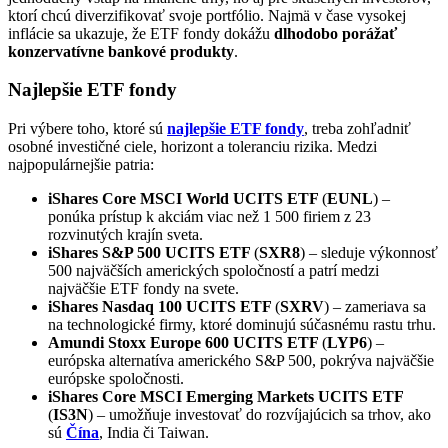
ktorí chcú diverzifikovať svoje portfólio. Najmä v čase vysokej
inflácie sa ukazuje, že ETF fondy dokážu
dlhodobo porážať
konzervatívne bankové produkty
.
Najlepšie ETF fondy
Pri výbere toho, ktoré sú
najlepšie ETF fondy
, treba zohľadniť
osobné investičné ciele, horizont a toleranciu rizika. Medzi
najpopulárnejšie patria:
iShares Core MSCI World UCITS ETF
(
EUNL
) –
ponúka prístup k akciám viac než 1 500 firiem z 23
rozvinutých krajín sveta.
iShares S&P 500 UCITS ETF
(
SXR8
) – sleduje výkonnosť
500 najväčších amerických spoločností a patrí medzi
najväčšie ETF fondy na svete.
iShares Nasdaq 100 UCITS ETF
(
SXRV
) – zameriava sa
na technologické firmy, ktoré dominujú súčasnému rastu trhu.
Amundi Stoxx Europe 600 UCITS ETF
(
LYP6
) –
európska alternatíva amerického S&P 500, pokrýva najväčšie
európske spoločnosti.
iShares Core MSCI Emerging Markets UCITS ETF
(
IS3N
) – umožňuje investovať do rozvíjajúcich sa trhov, ako
sú
Čína
, India či Taiwan.