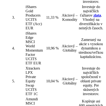
investorov.
iShares
Investuje do
Gold
najväčších
Producers
Akciový –
ťažiarov
zlata
.
3.
11,33 %
UCITS
Komodity
Vhodný na
ETF (Acc)
diverzifikáciu v
EUR
neistých časoch.
iShares
Edge
Zameraný na
MSCI
akcie s vysokou
World
Akciový –
4.
10,96 %
dynamikou a
Momentum
Globálny
strednou/veľkou
Factor
kapitalizáciou.
UCITS
ETF EUR
Xtrackers
Investuje do
LPX
najväčších
Private
spoločností v
Akciový –
5.
Equity
10,04 %
oblasti private
Globálny
Swap
equity. Pre
UCITS
skúsených
ETF 1C
investorov.
Amundi
Kopíruje asi
MSCI
600 amerických