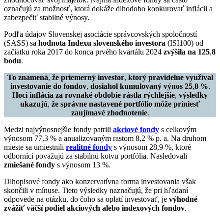
označujú za možnosť, ktorá dokáže dlhodobo konkurovať inflácii a
zabezpečiť stabilné výnosy.
Podľa údajov Slovenskej asociácie správcovských spoločností
(SASS) sa
hodnota Indexu slovenského investora
(ISI100) od
začiatku roka 2017 do konca prvého kvartálu 2024
zvýšila na 125
,
8
bodu
.
To znamená
,
že priemerný investor
,
ktorý pravidelne využíval
investovanie do fondov
,
dosiahol kumulovaný výnos 25
,
8 %
.
Hoci inflácia za rovnaké obdobie rástla rýchlejšie
,
výsledky
ukazujú
,
že správne nastavené portfólio môže priniesť
zaujímavé zhodnotenie
.
Medzi najvýnosnejšie fondy patrili
akciové fondy
s celkovým
výnosom 77,3 % a anualizovaným rastom 8,2 % p. a. Na druhom
mieste sa umiestnili
realitné fondy
s výnosom 28,9 %, ktoré
odborníci považujú za stabilnú kotvu portfólia. Nasledovali
zmiešané fondy
s výnosom 13 %.
Dlhopisové fondy ako konzervatívna forma investovania však
skončili v mínuse. Tieto výsledky naznačujú, že pri hľadaní
odpovede na otázku, do čoho sa oplatí investovať, je
výhodné
zvážiť väčší podiel akciových alebo indexových fondov
.