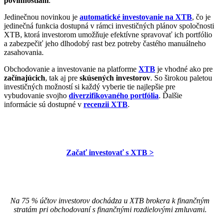
povinnostiam
.
Jedinečnou novinkou je
automatické investovanie na XTB
, čo je
jedinečná funkcia dostupná v rámci investičných plánov spoločnosti
XTB, ktorá investorom umožňuje efektívne spravovať ich portfólio
a zabezpečiť jeho dlhodobý rast bez potreby častého manuálneho
zasahovania.
Obchodovanie a investovanie na platforme
XTB
je vhodné ako pre
začínajúcich
, tak aj pre
skúsených investorov
. So širokou paletou
investičných možností si každý vyberie tie najlepšie pre
vybudovanie svojho
diverzifikovaného portfólia
. Ďalšie
informácie sú dostupné v
recenzii XTB
.
Začať investovať s XTB >
Na 75 % účtov investorov dochádza u XTB brokera k finančným
stratám pri obchodovaní s finančnými rozdielovými zmluvami.