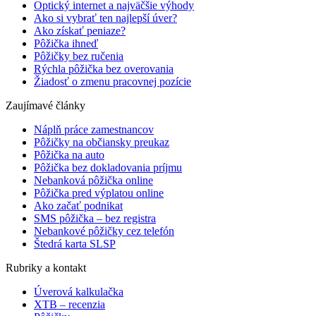
Optický internet a najväčšie výhody
Ako si vybrať ten najlepší úver?
Ako získať peniaze?
Pôžička ihneď
Pôžičky bez ručenia
Rýchla pôžička bez overovania
Žiadosť o zmenu pracovnej pozície
Zaujímavé články
Náplň práce zamestnancov
Pôžičky na občiansky preukaz
Pôžička na auto
Pôžička bez dokladovania príjmu
Nebanková pôžička online
Pôžička pred výplatou online
Ako začať podnikat
SMS pôžička – bez registra
Nebankové pôžičky cez telefón
Štedrá karta SLSP
Rubriky a kontakt
Úverová kalkulačka
XTB – recenzia