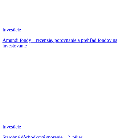
Investície
Amundi fondy – recenzie, porovnanie a prehľad fondov na
investovanie
Investície
Starobné dôchodkové sporenie – 2. pilier