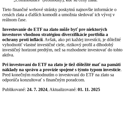
Tieto finančné webové stránky poskytnú najnovšie informácie o
cenách zlata a ďalších komodít a umožnia sledovať ich vývoj v
reálnom čase.
Investovanie do ETF na zlato môže byť pre niektorých
investorov vhodnou stratégiou diverzifikácie portfólia a
ochrany proti inflácii
. Avšak, ako pri každej investícii, je dôležité
vyhodnotiť vlastné investičné ciele, rizikový profil a dlhodobý
investičný horizont predtým, než sa rozhodnete investovať do tohto
aktíva.
Pri investovaní do ETF na zlato je tiež dôležité mať na pamäti
náklady na správu a provízie spojené s týmto typom investície
.
Pred konečným rozhodnutím o investovaní do ETF na zlato sa
odporúča konzultovať s finančným poradcom.
Publikované:
24. 7. 2024
, Aktualizované:
01. 11. 2025