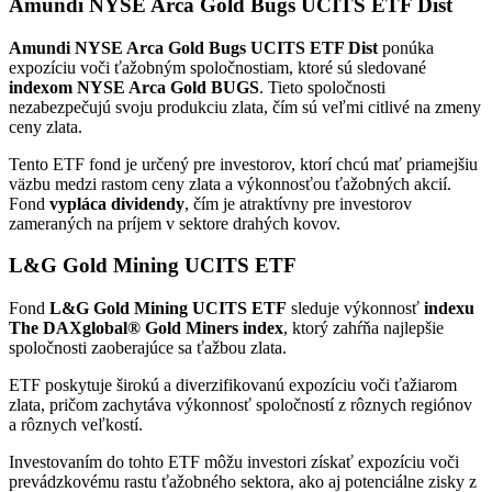
Amundi NYSE Arca Gold Bugs UCITS ETF Dist
Amundi NYSE Arca Gold Bugs UCITS ETF Dist
ponúka
expozíciu voči ťažobným spoločnostiam, ktoré sú sledované
indexom NYSE Arca Gold BUGS
. Tieto spoločnosti
nezabezpečujú svoju produkciu zlata, čím sú veľmi citlivé na zmeny
ceny zlata.
Tento ETF fond je určený pre investorov, ktorí chcú mať priamejšiu
väzbu medzi rastom ceny zlata a výkonnosťou ťažobných akcií.
Fond
vypláca dividendy
, čím je atraktívny pre investorov
zameraných na príjem v sektore drahých kovov.
L&G Gold Mining UCITS ETF
Fond
L&G Gold Mining UCITS ETF
sleduje výkonnosť
indexu
The DAXglobal® Gold Miners index
, ktorý zahŕňa najlepšie
spoločnosti zaoberajúce sa ťažbou zlata.
ETF poskytuje širokú a diverzifikovanú expozíciu voči ťažiarom
zlata, pričom zachytáva výkonnosť spoločností z rôznych regiónov
a rôznych veľkostí.
Investovaním do tohto ETF môžu investori získať expozíciu voči
prevádzkovému rastu ťažobného sektora, ako aj potenciálne zisky z