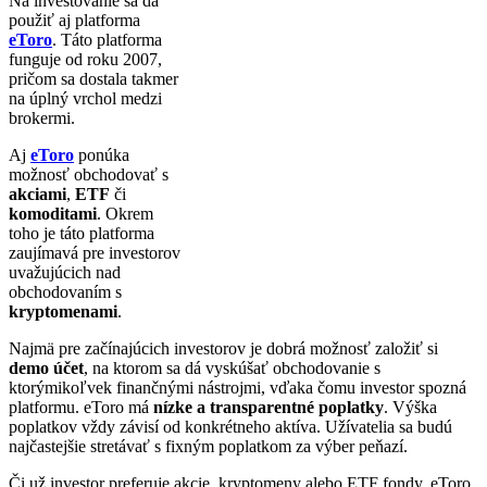
Na investovanie sa dá
použiť aj platforma
eToro
. Táto platforma
funguje od roku 2007,
pričom sa dostala takmer
na úplný vrchol medzi
brokermi.
Aj
eToro
ponúka
možnosť obchodovať s
akciami
,
ETF
či
komoditami
. Okrem
toho je táto platforma
zaujímavá pre investorov
uvažujúcich nad
obchodovaním s
kryptomenami
.
Najmä pre začínajúcich investorov je dobrá možnosť založiť si
demo účet
, na ktorom sa dá vyskúšať obchodovanie s
ktorýmikoľvek finančnými nástrojmi, vďaka čomu investor spozná
platformu. eToro má
nízke a transparentné poplatky
. Výška
poplatkov vždy závisí od konkrétneho aktíva. Užívatelia sa budú
najčastejšie stretávať s fixným poplatkom za výber peňazí.
Či už investor preferuje akcie, kryptomeny alebo ETF fondy, eToro