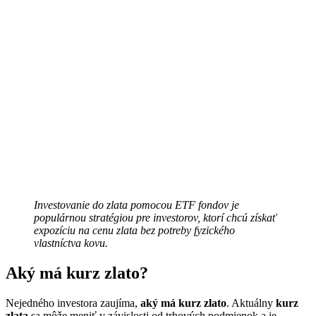
Investovanie do zlata pomocou ETF fondov je
populárnou stratégiou pre investorov, ktorí chcú získať
expozíciu na cenu zlata bez potreby fyzického
vlastníctva kovu.
Aký má kurz zlato?
Nejedného investora zaujíma,
aký má kurz zlato
. Aktuálny
kurz
zlata
sa môže meniť v závislosti od trhových podmienok a je