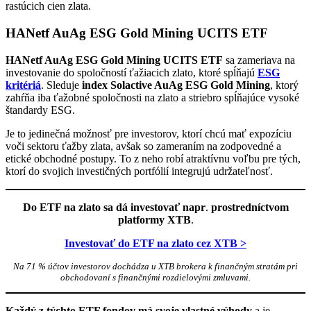
rastúcich cien zlata.
HANetf AuAg ESG Gold Mining UCITS ETF
HANetf AuAg ESG Gold Mining UCITS ETF
sa zameriava na
investovanie do spoločností ťažiacich zlato, ktoré spĺňajú
ESG
kritériá
. Sleduje
index Solactive AuAg ESG Gold Mining
, ktorý
zahŕňa iba ťažobné spoločnosti na zlato a striebro spĺňajúce vysoké
štandardy ESG.
Je to jedinečná možnosť pre investorov, ktorí chcú mať expozíciu
voči sektoru ťažby zlata, avšak so zameraním na zodpovedné a
etické obchodné postupy. To z neho robí atraktívnu voľbu pre tých,
ktorí do svojich investičných portfólií integrujú udržateľnosť.
Do ETF na zlato sa dá investovať napr
.
prostredníctvom
platformy XTB
.
Investovať do ETF na zlato cez XTB >
Na 71 % účtov investorov dochádza u XTB brokera k finančným stratám pri
obchodovaní s finančnými rozdielovými zmluvami.
Každý z týchto ETF fondov má svoje vlastné výhody
a je