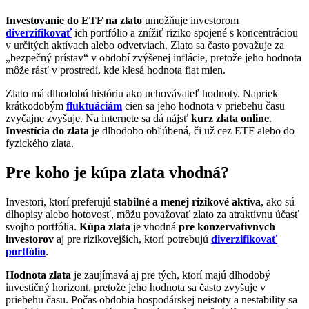
Investovanie do ETF na zlato
umožňuje investorom
diverzifikovať
ich portfólio a znížiť riziko spojené s koncentráciou
v určitých aktívach alebo odvetviach. Zlato sa často považuje za
„bezpečný prístav“ v období zvýšenej inflácie, pretože jeho hodnota
môže rásť v prostredí, kde klesá hodnota fiat mien.
Zlato má dlhodobú históriu ako uchovávateľ hodnoty. Napriek
krátkodobým
fluktuáciám
cien sa jeho hodnota v priebehu času
zvyčajne zvyšuje. Na internete sa dá nájsť
kurz zlata online
.
Investícia do zlata
je dlhodobo obľúbená, či už cez ETF alebo do
fyzického zlata.
Pre koho je kúpa zlata vhodná?
Investori, ktorí preferujú
stabilné a menej rizikové aktíva
, ako sú
dlhopisy alebo hotovosť, môžu považovať zlato za atraktívnu účasť
svojho portfólia.
Kúpa zlata
je vhodná
pre konzervatívnych
investorov
aj pre rizikovejších, ktorí potrebujú
diverzifikovať
portfólio
.
Hodnota zlata
je zaujímavá aj pre tých, ktorí majú dlhodobý
investičný horizont, pretože jeho hodnota sa často zvyšuje v
priebehu času. Počas obdobia hospodárskej neistoty a nestability sa