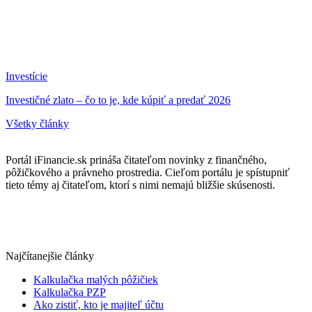
Investície
Investičné zlato – čo to je, kde kúpiť a predať 2026
Všetky články
Portál iFinancie.sk prináša čitateľom novinky z finančného,
pôžičkového a právneho prostredia. Cieľom portálu je spístupniť
tieto témy aj čitateľom, ktorí s nimi nemajú bližšie skúsenosti.
Najčítanejšie články
Kalkulačka malých pôžičiek
Kalkulačka PZP
Ako zistiť, kto je majiteľ účtu