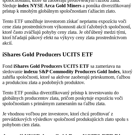
spoločnostiam, ktoré sa zaoberajú predovšetkým ťažbou zlata.
Sleduje
index NYSE Arca Gold Miners
a ponúka diverzifikovaný
prístup k mnohým globálnym spoločnostiam ťažiacim zlato.
Tento ETF umožňuje investorom získať nepriamu expozíciu voči
cene zlata prostredníctvom výkonnosti akcií ťažobných spoločností,
ktoré často zväčšujú pohyby ceny zlata. Je obľúbený medzi tými,
ktorí hľadajú pákový efekt na výkyvy ceny zlata prostredníctvom
akcií.
iShares Gold Producers UCITS ETF
Fond
iShares Gold Producers UCITS ETF
sa zameriava na
sledovanie
indexu S&P Commodity Producers Gold Index
, ktorý
zahŕňa spoločnosti, ktoré sa aktívne zaoberajú prieskumom, ťažbou
a produkciou zlata a podobných produktov.
Tento ETF ponúka diverzifikovaný prístup k investovaniu do
globálnych producentov zlata, pričom poskytuje expozíciu voči
spoločnostiam s primárnym zameraním na ťažbu zlata.
Je vhodnou voľbou pre investorov, ktorí chcú profitovať z
prevádzkových výsledkov spoločností produkujúcich zlato spolu s
pohybom cien zlata.