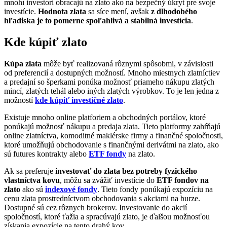
mnohí investori obracajú na zlato ako na bezpečný úkryt pre svoje
investície.
Hodnota zlata
sa síce mení, avšak
z dlhodobého
hľadiska je to pomerne spoľahlivá a stabilná investícia
.
Kde kúpiť zlato
Kúpa zlata
môže byť realizovaná rôznymi spôsobmi, v závislosti
od preferencií a dostupných možností. Mnoho miestnych zlatníctiev
a predajní so šperkami ponúka možnosť priameho nákupu zlatých
mincí, zlatých tehál alebo iných zlatých výrobkov. To je len jedna z
možností
kde kúpiť investičné zlato
.
Existuje mnoho online platforiem a obchodných portálov, ktoré
ponúkajú možnosť nákupu a predaja zlata. Tieto platformy zahŕňajú
online zlatníctva, komoditné maklérske firmy a finančné spoločnosti,
ktoré umožňujú obchodovanie s finančnými derivátmi na zlato, ako
sú futures kontrakty alebo
ETF fondy
na zlato.
Ak sa preferuje
investovať do zlata bez potreby fyzického
vlastníctva kovu
, môžu sa zvážiť investície do
ETF fondov na
zlato
ako sú
indexové fondy
. Tieto fondy ponúkajú expozíciu na
cenu zlata prostredníctvom obchodovania s akciami na burze.
Dostupné sú cez rôznych brokerov. Investovanie do akcií
spoločností, ktoré ťažia a spracúvajú zlato, je ďalšou možnosťou
získania expozície na tento drahý kov.