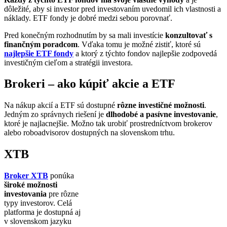
dôležité, aby si investor pred investovaním uvedomil ich vlastnosti a
náklady. ETF fondy je dobré medzi sebou porovnať.
Pred konečným rozhodnutím by sa mali investície
konzultovať s
finančným poradcom
. Vďaka tomu je možné zistiť, ktoré sú
najlepšie ETF fondy
a ktorý z týchto fondov najlepšie zodpovedá
investičným cieľom a stratégii investora.
Brokeri – ako kúpiť akcie a ETF
Na nákup akcií a ETF sú dostupné
rôzne investičné možnosti
.
Jedným zo správnych riešení je
dlhodobé a pasívne investovanie
,
ktoré je najlacnejšie. Možno tak urobiť prostredníctvom brokerov
alebo roboadvisorov dostupných na slovenskom trhu.
XTB
Broker XTB
ponúka
široké možnosti
investovania
pre rôzne
typy investorov. Celá
platforma je dostupná aj
v slovenskom jazyku