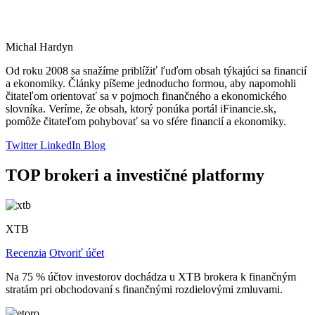
Michal Hardyn
Od roku 2008 sa snažíme priblížiť ľuďom obsah týkajúci sa financií
a ekonomiky. Články píšeme jednoducho formou, aby napomohli
čitateľom orientovať sa v pojmoch finančného a ekonomického
slovníka. Veríme, že obsah, ktorý ponúka portál iFinancie.sk,
pomôže čitateľom pohybovať sa vo sfére financií a ekonomiky.
Twitter
LinkedIn
Blog
TOP brokeri a investičné platformy
XTB
Recenzia
Otvoriť účet
Na 75 % účtov investorov dochádza u XTB brokera k finančným
stratám pri obchodovaní s finančnými rozdielovými zmluvami.