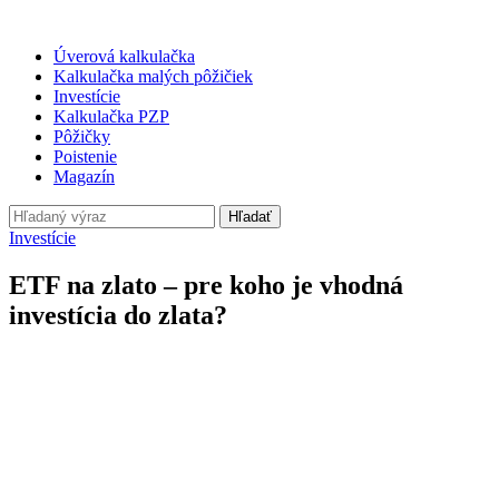
Úverová kalkulačka
Kalkulačka malých pôžičiek
Investície
Kalkulačka PZP
Pôžičky
Poistenie
Magazín
Hľadať
Investície
ETF na zlato – pre koho je vhodná
investícia do zlata?