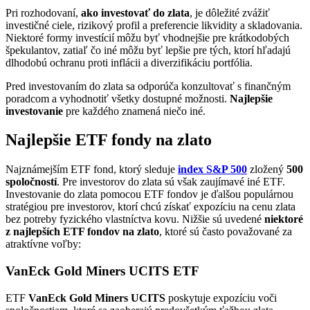
Pri rozhodovaní,
ako investovať do zlata
, je dôležité zvážiť
investičné ciele, rizikový profil a preferencie likvidity a skladovania.
Niektoré formy investícií môžu byť vhodnejšie pre krátkodobých
špekulantov, zatiaľ čo iné môžu byť lepšie pre tých, ktorí hľadajú
dlhodobú ochranu proti inflácii a diverzifikáciu portfólia.
Pred investovaním do zlata sa odporúča konzultovať s finančným
poradcom a vyhodnotiť všetky dostupné možnosti.
Najlepšie
investovanie
pre každého znamená niečo iné.
Najlepšie ETF fondy na zlato
Najznámejším ETF fond, ktorý sleduje
index S&P 500
zložený
500
spoločností
. Pre investorov do zlata sú však zaujímavé iné ETF.
Investovanie do zlata pomocou ETF fondov je ďalšou populárnou
stratégiou pre investorov, ktorí chcú získať expozíciu na cenu zlata
bez potreby fyzického vlastníctva kovu. Nižšie sú uvedené
niektoré
z najlepších ETF fondov na zlato
, ktoré sú často považované za
atraktívne voľby:
VanEck Gold Miners UCITS ETF
ETF
VanEck Gold Miners UCITS
poskytuje expozíciu voči