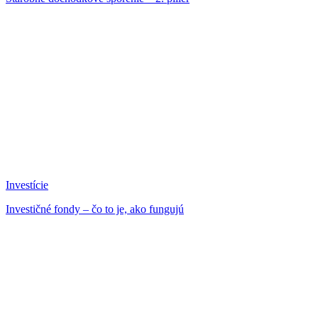
Investície
Investičné fondy – čo to je, ako fungujú