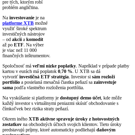
pre tých, ktorým robí
problém angličtina.
Na
investovanie
je na
platforme XTB
možné
využiť široké spektrum
investičných nástrojov
– od
akcií
a
komodít
až po
ETF
. Na výber
je viac než 11 000
finančných inštrumentov.
Spoločnosť má
veľmi nízke poplatky
. Napríklad v prípade platby
kartou v eurách má poplatok
0
,
70 %
. U XTB sa dá
vytvoriť
investičná ETF stratégia
. Investor si
sám rozloží
portfólio
a posielaná mesačná čiastka peňazí sa
zainvestuje
sama
podľa vlastného rozloženia portfólia.
Na vyskúšanie si platformy je
dostupný demo účet
, kde môže
každý investor s virtuálnymi peniazmi skúsiť obchodovanie s
čímkoľvek bez rizika straty peňazí.
Okrem iného
XTB aktívne spravuje úroky z hotovostných
zostatkov
na obchodných účtoch svojich klientov. Tieto úroky
predstavujú príjmy, ktoré automaticky podliehajú
daňovým