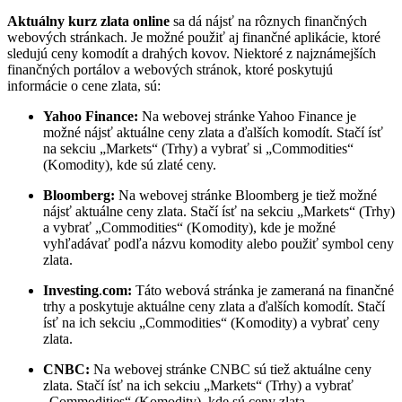
Aktuálny kurz zlata online
sa dá nájsť na rôznych finančných
webových stránkach. Je možné použiť aj finančné aplikácie, ktoré
sledujú ceny komodít a drahých kovov. Niektoré z najznámejších
finančných portálov a webových stránok, ktoré poskytujú
informácie o cene zlata, sú:
Yahoo Finance:
Na webovej stránke Yahoo Finance je
možné nájsť aktuálne ceny zlata a ďalších komodít. Stačí ísť
na sekciu „Markets“ (Trhy) a vybrať si „Commodities“
(Komodity), kde sú zlaté ceny.
Bloomberg:
Na webovej stránke Bloomberg je tiež možné
nájsť aktuálne ceny zlata. Stačí ísť na sekciu „Markets“ (Trhy)
a vybrať „Commodities“ (Komodity), kde je možné
vyhľadávať podľa názvu komodity alebo použiť symbol ceny
zlata.
Investing
.
com:
Táto webová stránka je zameraná na finančné
trhy a poskytuje aktuálne ceny zlata a ďalších komodít. Stačí
ísť na ich sekciu „Commodities“ (Komodity) a vybrať ceny
zlata.
CNBC:
Na webovej stránke CNBC sú tiež aktuálne ceny
zlata. Stačí ísť na ich sekciu „Markets“ (Trhy) a vybrať
„Commodities“ (Komodity), kde sú ceny zlata.