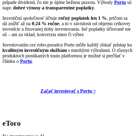
prípade dividend, čo nie je úplne bežnou praxou. Výhody
Portu
sú
napr.
dobré výnosy a transparentné poplatky
.
Investičná spoločnosť účtuje
ročný poplatok len 1 %
, pričom sa
dá znížiť až na
0
,
24 % ročne
, a to v závislosti od objemu celkovej
investície a fixovanej doby investovania. Iné poplatky účtované nie
sú – ani za vklad, konverziu mien či výber.
Investovaním cez robo-poradcu Portu môže každý získať prístup ku
kvalitným investičným službám
s mnohými výhodami. O rôznych
produktoch ponúkaných touto platformou je možné si prečítať v
článku o
Portu
.
Začať investovať s Portu >
eToro