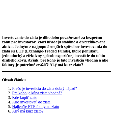
Investovanie do zlata je dlhodobo považované za bezpečnú
zónu pre investorov, ktorí hľadajú stabilné a diverzifikované
aktíva. Jedným z najpopulárnejších spôsobov investovania do
zlata sú ETF (Exchange-Traded Funds), ktoré ponúkajú
jednoduchý a efektívny spôsob expozičnej investície do tohto
drahého kovu. Avšak, pre koho je táto investícia vhodná a aké
faktory je potrebné zvážiť? Aký má kurz zlato?
Obsah článku
Prečo je investícia do zlata dobrý nápad?
Pre koho je kúpa zlata vhodná?
Kde kúpiť zlato
Ako investovať do zlata
Najlepšie ETF fondy na zlato
Aký má kurz zlato?