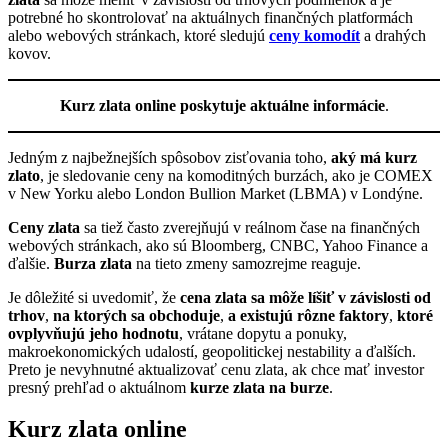
potrebné ho skontrolovať na aktuálnych finančných platformách
alebo webových stránkach, ktoré sledujú
ceny komodít
a drahých
kovov.
Kurz zlata online poskytuje aktuálne informácie
.
Jedným z najbežnejších spôsobov zisťovania toho,
aký má kurz
zlato
, je sledovanie ceny na komoditných burzách, ako je COMEX
v New Yorku alebo London Bullion Market (LBMA) v Londýne.
Ceny zlata
sa tiež často zverejňujú v reálnom čase na finančných
webových stránkach, ako sú Bloomberg, CNBC, Yahoo Finance a
ďalšie.
Burza zlata
na tieto zmeny samozrejme reaguje.
Je dôležité si uvedomiť, že
cena zlata sa môže líšiť v závislosti od
trhov
,
na ktorých sa obchoduje
,
a existujú rôzne faktory
,
ktoré
ovplyvňujú jeho hodnotu
, vrátane dopytu a ponuky,
makroekonomických udalostí, geopolitickej nestability a ďalších.
Preto je nevyhnutné aktualizovať cenu zlata, ak chce mať investor
presný prehľad o aktuálnom
kurze zlata na burze
.
Kurz zlata online