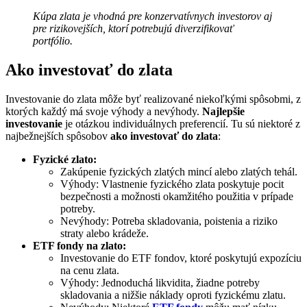
Kúpa zlata je vhodná pre konzervatívnych investorov aj
pre rizikovejších, ktorí potrebujú diverzifikovať
portfólio.
Ako investovať do zlata
Investovanie do zlata môže byť realizované niekoľkými spôsobmi, z
ktorých každý má svoje výhody a nevýhody.
Najlepšie
investovanie
je otázkou individuálnych preferencií. Tu sú niektoré z
najbežnejších spôsobov
ako investovať do zlata
:
Fyzické zlato:
Zakúpenie fyzických zlatých mincí alebo zlatých tehál.
Výhody: Vlastnenie fyzického zlata poskytuje pocit
bezpečnosti a možnosti okamžitého použitia v prípade
potreby.
Nevýhody: Potreba skladovania, poistenia a riziko
straty alebo krádeže.
ETF fondy na zlato:
Investovanie do ETF fondov, ktoré poskytujú expozíciu
na cenu zlata.
Výhody: Jednoduchá likvidita, žiadne potreby
skladovania a nižšie náklady oproti fyzickému zlatu.