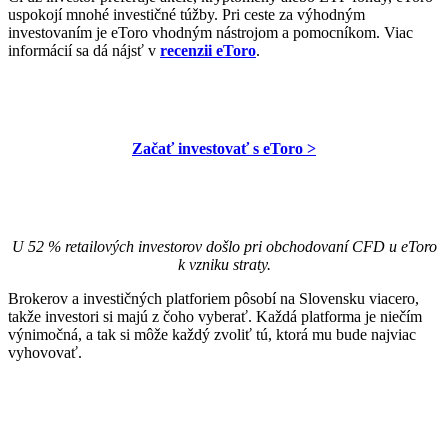
uspokojí mnohé investičné túžby. Pri ceste za výhodným
investovaním je eToro vhodným nástrojom a pomocníkom. Viac
informácií sa dá nájsť v
recenzii eToro
.
Začať investovať s eToro >
U 52 % retailových investorov došlo pri obchodovaní CFD u eToro
k vzniku straty.
Brokerov a investičných platforiem pôsobí na Slovensku viacero,
takže investori si majú z čoho vyberať. Každá platforma je niečím
výnimočná, a tak si môže každý zvoliť tú, ktorá mu bude najviac
vyhovovať.