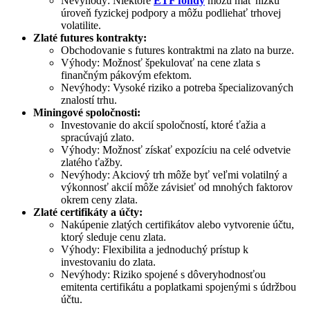
Nevýhody: Niektoré
ETF fondy
môžu mať nízku
úroveň fyzickej podpory a môžu podliehať trhovej
volatilite.
Zlaté futures kontrakty:
Obchodovanie s futures kontraktmi na zlato na burze.
Výhody: Možnosť špekulovať na cene zlata s
finančným pákovým efektom.
Nevýhody: Vysoké riziko a potreba špecializovaných
znalostí trhu.
Miningové spoločnosti:
Investovanie do akcií spoločností, ktoré ťažia a
spracúvajú zlato.
Výhody: Možnosť získať expozíciu na celé odvetvie
zlatého ťažby.
Nevýhody: Akciový trh môže byť veľmi volatilný a
výkonnosť akcií môže závisieť od mnohých faktorov
okrem ceny zlata.
Zlaté certifikáty a účty:
Nakúpenie zlatých certifikátov alebo vytvorenie účtu,
ktorý sleduje cenu zlata.
Výhody: Flexibilita a jednoduchý prístup k
investovaniu do zlata.
Nevýhody: Riziko spojené s dôveryhodnosťou
emitenta certifikátu a poplatkami spojenými s údržbou
účtu.