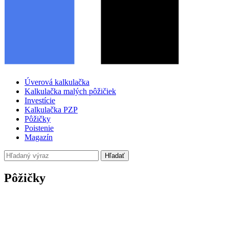
Úverová kalkulačka
Kalkulačka malých pôžičiek
Investície
Kalkulačka PZP
Pôžičky
Poistenie
Magazín
Hľadať
Pôžičky