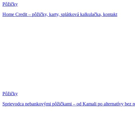
Pôžičky
Home Credit – pôžičky, karty, splátková kalkulačka, kontakt
Pôžičky
Sprievodca nebankovými pôžičkami – od Kamali po alternatívy bez re