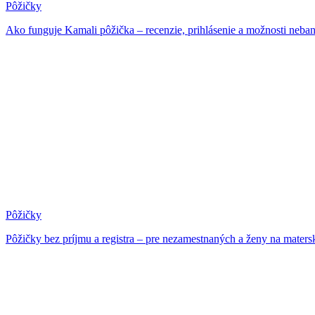
Pôžičky
Ako funguje Kamali pôžička – recenzie, prihlásenie a možnosti neban
Pôžičky
Pôžičky bez príjmu a registra – pre nezamestnaných a ženy na maters