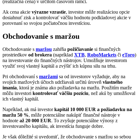
(realizačná cena) v určitom časovom rámci.
Ak cena akcie
výrazne vzrastie
, investor môže realizáciou opcie
dosiahnuť zisk a kontrolovať väčšiu hodnotu podkladovej akcie v
porovnaní so svojou počiatočnou investíciou.
Obchodovanie s maržou
Obchodovanie s
maržou
zahŕňa
požičiavanie
si finančných
prostriedkov
od brokera
(napríklad
XTB
,
RoboMarkets
či
eToro
)
na investovanie do finančných nástrojov. Umožňuje investorom
využiť svoj vlastný kapitál a zvýšiť ich kúpnu silu na trhu.
Pri obchodovaní s
maržami
sa od investorov vyžaduje, aby na
svojich maržových účtoch udržiavali určitú úroveň
vlastného
imania
, ktorá je známa ako požiadavka na maržu. Použitím marže
môžu investori
kontrolovať väčšiu pozíciu
, než akú by umožňoval
ich vlastný kapitál.
Napríklad, ak má investor
kapitál 10 000 EUR a požiadavku na
maržu 50 %
, môže potenciálne nakúpiť finančné nástroje v
hodnote
až 20 000 EUR
. To zvyšuje potenciálne výnosy z
investovaného kapitálu, ak investícia funguje dobre.
Je však dôležité si uvedomiť, že obchodovanie s maržou so sebou