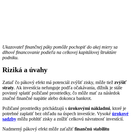
Ukazovateľ finančnej páky pomôže pochopiť do akej miery sa
dlhové financovanie podieľa na celkovej kapitálovej štruktúre
podniku.
Riziká a úvahy
Zatiaľ čo pákový efekt má potenciál zvýšiť zisky, môže tiež
zvýšiť
straty
. Ak investícia nefunguje podľa očakávania, dlžník je stále
povinný splatiť požičané prostriedky, čo môže mať za následok
značné finančné napätie alebo dokonca bankrot.
Požičané prostriedky prichádzajú s
úrokovými nákladmi
, ktoré je
potrebné zaplatiť bez ohľadu na úspech investície. Vysoké
úrokové
sadzby
môžu pohltiť zisky a znížiť celkovú návratnosť investícií.
Nadmerný pákový efekt môže zaťažiť
finančnú stabilitu