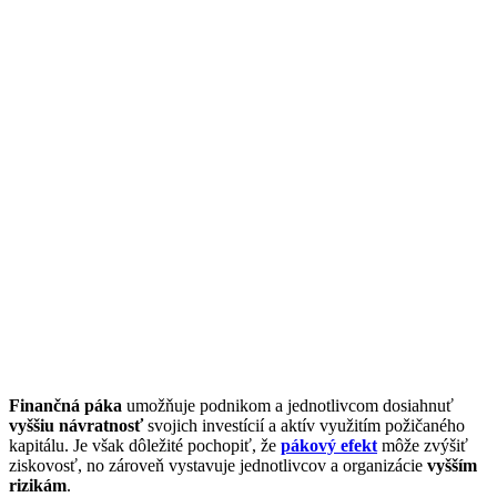
Finančná páka
umožňuje podnikom a jednotlivcom dosiahnuť
vyššiu návratnosť
svojich investícií a aktív využitím požičaného
kapitálu. Je však dôležité pochopiť, že
pákový efekt
môže zvýšiť
ziskovosť, no zároveň vystavuje jednotlivcov a organizácie
vyšším
rizikám
.