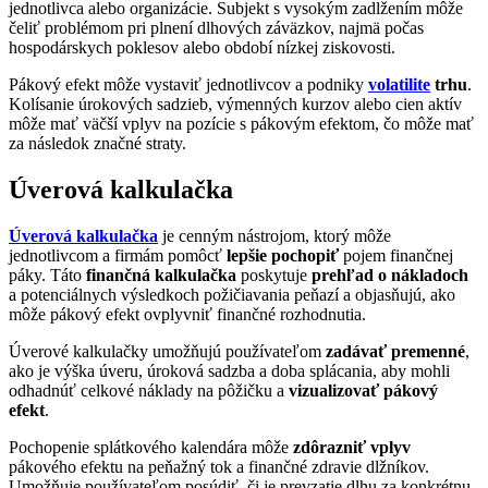
jednotlivca alebo organizácie. Subjekt s vysokým zadlžením môže
čeliť problémom pri plnení dlhových záväzkov, najmä počas
hospodárskych poklesov alebo období nízkej ziskovosti.
Pákový efekt môže vystaviť jednotlivcov a podniky
volatilite
trhu
.
Kolísanie úrokových sadzieb, výmenných kurzov alebo cien aktív
môže mať väčší vplyv na pozície s pákovým efektom, čo môže mať
za následok značné straty.
Úverová kalkulačka
Úverová kalkulačka
je cenným nástrojom, ktorý môže
jednotlivcom a firmám pomôcť
lepšie pochopiť
pojem finančnej
páky. Táto
finančná kalkulačka
poskytuje
prehľad o nákladoch
a potenciálnych výsledkoch požičiavania peňazí a objasňujú, ako
môže pákový efekt ovplyvniť finančné rozhodnutia.
Úverové kalkulačky umožňujú používateľom
zadávať premenné
,
ako je výška úveru, úroková sadzba a doba splácania, aby mohli
odhadnúť celkové náklady na pôžičku a
vizualizovať pákový
efekt
.
Pochopenie splátkového kalendára môže
zdôrazniť vplyv
pákového efektu na peňažný tok a finančné zdravie dlžníkov.
Umožňuje používateľom posúdiť, či je prevzatie dlhu za konkrétnu