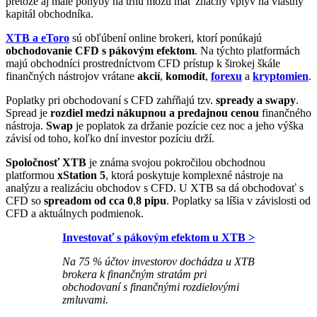
pretože aj malé pohyby na trhu môžu mať značný vplyv na vlastný
kapitál obchodníka.
XTB a eToro
sú obľúbení online brokeri, ktorí ponúkajú
obchodovanie CFD s pákovým efektom
. Na týchto platformách
majú obchodníci prostredníctvom CFD prístup k širokej škále
finančných nástrojov vrátane
akcií
,
komodít
,
forexu
a
kryptomien
.
Poplatky pri obchodovaní s CFD zahŕňajú tzv.
spready a swapy
.
Spread je
rozdiel medzi nákupnou a predajnou cenou
finančného
nástroja.
Swap
je poplatok za držanie pozície cez noc a jeho výška
závisí od toho, koľko dní investor pozíciu drží.
Spoločnosť XTB
je známa svojou pokročilou obchodnou
platformou
xStation 5
, ktorá poskytuje komplexné nástroje na
analýzu a realizáciu obchodov s CFD. U XTB sa dá obchodovať s
CFD so
spreadom od cca 0
,
8 pipu
. Poplatky sa líšia v závislosti od
CFD a aktuálnych podmienok.
Investovať s pákovým efektom u XTB >
Na 75 % účtov investorov dochádza u XTB
brokera k finančným stratám pri
obchodovaní s finančnými rozdielovými
zmluvami.