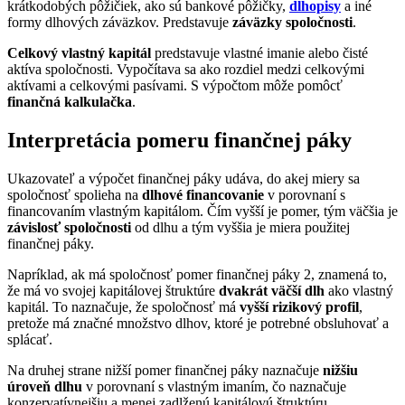
krátkodobých pôžičiek, ako sú bankové pôžičky,
dlhopisy
a iné
formy dlhových záväzkov. Predstavuje
záväzky spoločnosti
.
Celkový vlastný kapitál
predstavuje vlastné imanie alebo čisté
aktíva spoločnosti. Vypočítava sa ako rozdiel medzi celkovými
aktívami a celkovými pasívami. S výpočtom môže pomôcť
finančná kalkulačka
.
Interpretácia pomeru finančnej páky
Ukazovateľ a výpočet finančnej páky udáva, do akej miery sa
spoločnosť spolieha na
dlhové financovanie
v porovnaní s
financovaním vlastným kapitálom. Čím vyšší je pomer, tým väčšia je
závislosť spoločnosti
od dlhu a tým vyššia je miera použitej
finančnej páky.
Napríklad, ak má spoločnosť pomer finančnej páky 2, znamená to,
že má vo svojej kapitálovej štruktúre
dvakrát väčší dlh
ako vlastný
kapitál. To naznačuje, že spoločnosť má
vyšší rizikový profil
,
pretože má značné množstvo dlhov, ktoré je potrebné obsluhovať a
splácať.
Na druhej strane nižší pomer finančnej páky naznačuje
nižšiu
úroveň dlhu
v porovnaní s vlastným imaním, čo naznačuje
konzervatívnejšiu a menej zadlženú kapitálovú štruktúru.