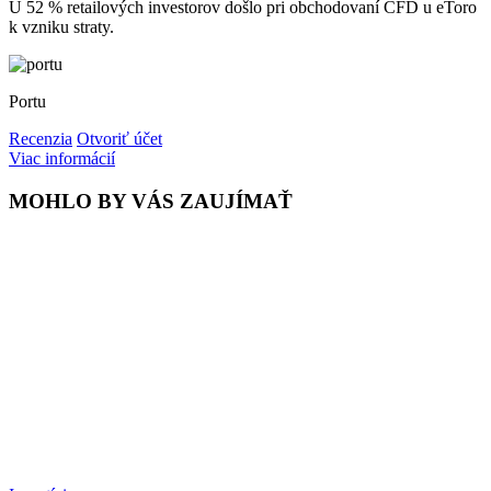
U 52 % retailových investorov došlo pri obchodovaní CFD u eToro
k vzniku straty.
Portu
Recenzia
Otvoriť účet
Viac informácií
MOHLO BY VÁS ZAUJÍMAŤ