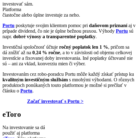
investovať sám.
Platforma
čiastočne alebo úplne investuje za neho.
Portu
poskytuje svojim klientom pomoc pri
daňovom priznaní
aj v
prípade dividend, čo nie je úplne bežnou praxou. Výhody
Portu
sú
napr.
dobré výnosy a transparentné poplatky
.
Investičná spoločnosť účtuje
ročný poplatok len 1 %
, pričom sa
dá znížiť až na
0
,
24 % ročne
, a to v závislosti od objemu celkovej
investície a fixovanej doby investovania. Iné poplatky účtované nie
sú – ani za vklad, konverziu mien či výber.
Investovaním cez robo-poradcu Portu môže každý získať prístup ku
kvalitným investičným službám
s mnohými výhodami. O rôznych
produktoch ponúkaných touto platformou je možné si prečítať v
článku o
Portu
.
Začať investovať s Portu >
eToro
Na investovanie sa dá
použiť aj platforma