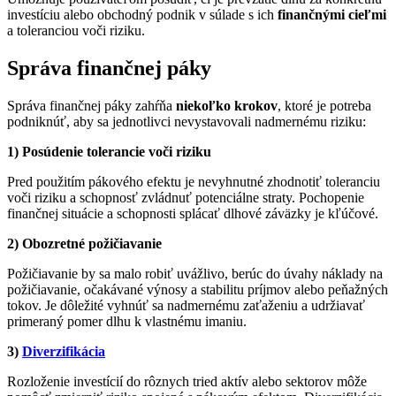
investíciu alebo obchodný podnik v súlade s ich
finančnými cieľmi
a toleranciou voči riziku.
Správa finančnej páky
Správa finančnej páky zahŕňa
niekoľko krokov
, ktoré je potreba
podniknúť, aby sa jednotlivci nevystavovali nadmernému riziku:
1) Posúdenie tolerancie voči riziku
Pred použitím pákového efektu je nevyhnutné zhodnotiť toleranciu
voči riziku a schopnosť zvládnuť potenciálne straty. Pochopenie
finančnej situácie a schopnosti splácať dlhové záväzky je kľúčové.
2) Obozretné požičiavanie
Požičiavanie by sa malo robiť uvážlivo, berúc do úvahy náklady na
požičiavanie, očakávané výnosy a stabilitu príjmov alebo peňažných
tokov. Je dôležité vyhnúť sa nadmernému zaťaženiu a udržiavať
primeraný pomer dlhu k vlastnému imaniu.
3)
Diverzifikácia
Rozloženie investícií do rôznych tried aktív alebo sektorov môže