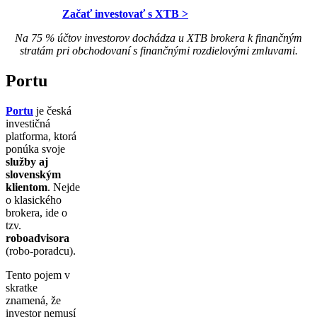
Začať investovať s XTB >
Na 75 % účtov investorov dochádza u XTB brokera k finančným
stratám pri obchodovaní s finančnými rozdielovými zmluvami.
Portu
Portu
je česká
investičná
platforma, ktorá
ponúka svoje
služby aj
slovenským
klientom
. Nejde
o klasického
brokera, ide o
tzv.
roboadvisora
(robo-poradcu).
Tento pojem v
skratke
znamená, že
investor nemusí