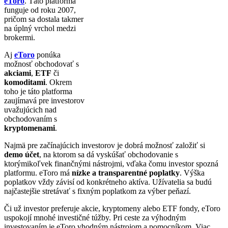
eToro
. Táto platforma
funguje od roku 2007,
pričom sa dostala takmer
na úplný vrchol medzi
brokermi.
Aj
eToro
ponúka
možnosť obchodovať s
akciami
,
ETF
či
komoditami
. Okrem
toho je táto platforma
zaujímavá pre investorov
uvažujúcich nad
obchodovaním s
kryptomenami
.
Najmä pre začínajúcich investorov je dobrá možnosť založiť si
demo účet
, na ktorom sa dá vyskúšať obchodovanie s
ktorýmikoľvek finančnými nástrojmi, vďaka čomu investor spozná
platformu. eToro má
nízke a transparentné poplatky
. Výška
poplatkov vždy závisí od konkrétneho aktíva. Užívatelia sa budú
najčastejšie stretávať s fixným poplatkom za výber peňazí.
Či už investor preferuje akcie, kryptomeny alebo ETF fondy, eToro
uspokojí mnohé investičné túžby. Pri ceste za výhodným
investovaním je eToro vhodným nástrojom a pomocníkom. Viac