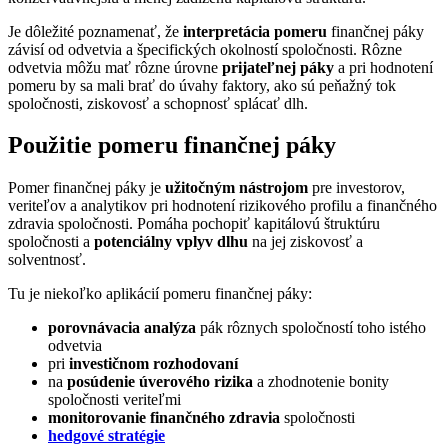
Je dôležité poznamenať, že
interpretácia pomeru
finančnej páky
závisí od odvetvia a špecifických okolností spoločnosti. Rôzne
odvetvia môžu mať rôzne úrovne
prijateľnej páky
a pri hodnotení
pomeru by sa mali brať do úvahy faktory, ako sú peňažný tok
spoločnosti, ziskovosť a schopnosť splácať dlh.
Použitie pomeru finančnej páky
Pomer finančnej páky je
užitočným nástrojom
pre investorov,
veriteľov a analytikov pri hodnotení rizikového profilu a finančného
zdravia spoločnosti. Pomáha pochopiť kapitálovú štruktúru
spoločnosti a
potenciálny vplyv dlhu
na jej ziskovosť a
solventnosť.
Tu je niekoľko aplikácií pomeru finančnej páky:
porovnávacia analýza
pák rôznych spoločností toho istého
odvetvia
pri
investičnom rozhodovaní
na
posúdenie úverového rizika
a zhodnotenie bonity
spoločnosti veriteľmi
monitorovanie finančného zdravia
spoločnosti
hedgové stratégie