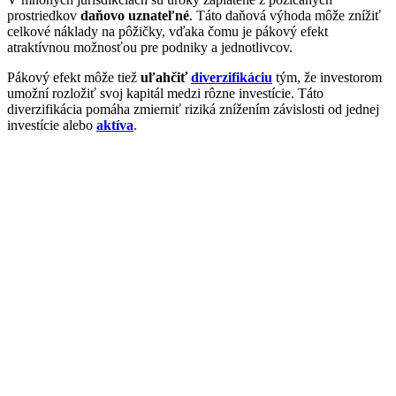
prostriedkov
daňovo uznateľné
. Táto daňová výhoda môže znížiť
celkové náklady na pôžičky, vďaka čomu je pákový efekt
atraktívnou možnosťou pre podniky a jednotlivcov.
Pákový efekt môže tiež
uľahčiť
diverzifikáciu
tým, že investorom
umožní rozložiť svoj kapitál medzi rôzne investície. Táto
diverzifikácia pomáha zmierniť riziká znížením závislosti od jednej
investície alebo
aktíva
.