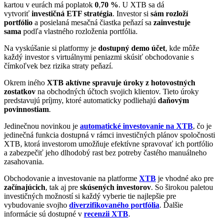
kartou v eurách má poplatok
0
,
70 %
. U XTB sa dá
vytvoriť
investičná ETF stratégia
. Investor si
sám rozloží
portfólio
a posielaná mesačná čiastka peňazí sa
zainvestuje
sama
podľa vlastného rozloženia portfólia.
Na vyskúšanie si platformy je
dostupný demo účet
, kde môže
každý investor s virtuálnymi peniazmi skúsiť obchodovanie s
čímkoľvek bez rizika straty peňazí.
Okrem iného
XTB aktívne spravuje úroky z hotovostných
zostatkov
na obchodných účtoch svojich klientov. Tieto úroky
predstavujú príjmy, ktoré automaticky podliehajú
daňovým
povinnostiam
.
Jedinečnou novinkou je
automatické investovanie na XTB
, čo je
jedinečná funkcia dostupná v rámci investičných plánov spoločnosti
XTB, ktorá investorom umožňuje efektívne spravovať ich portfólio
a zabezpečiť jeho dlhodobý rast bez potreby častého manuálneho
zasahovania.
Obchodovanie a investovanie na platforme
XTB
je vhodné ako pre
začínajúcich
, tak aj pre
skúsených investorov
. So širokou paletou
investičných možností si každý vyberie tie najlepšie pre
vybudovanie svojho
diverzifikovaného portfólia
. Ďalšie
informácie sú dostupné v
recenzii XTB
.