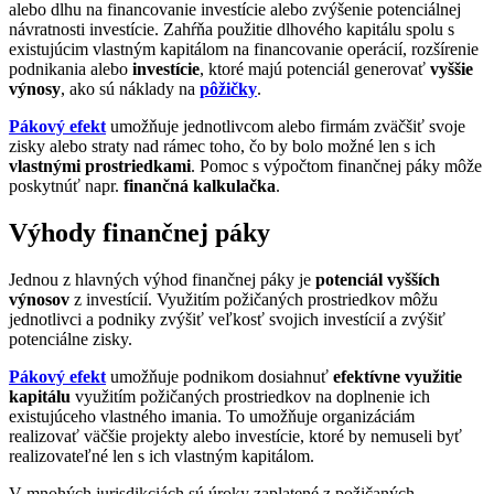
alebo dlhu na financovanie investície alebo zvýšenie potenciálnej
návratnosti investície. Zahŕňa použitie dlhového kapitálu spolu s
existujúcim vlastným kapitálom na financovanie operácií, rozšírenie
podnikania alebo
investície
, ktoré majú potenciál generovať
vyššie
výnosy
, ako sú náklady na
pôžičky
.
Pákový efekt
umožňuje jednotlivcom alebo firmám zväčšiť svoje
zisky alebo straty nad rámec toho, čo by bolo možné len s ich
vlastnými prostriedkami
. Pomoc s výpočtom finančnej páky môže
poskytnúť napr.
finančná kalkulačka
.
Výhody finančnej páky
Jednou z hlavných výhod finančnej páky je
potenciál vyšších
výnosov
z investícií. Využitím požičaných prostriedkov môžu
jednotlivci a podniky zvýšiť veľkosť svojich investícií a zvýšiť
potenciálne zisky.
Pákový efekt
umožňuje podnikom dosiahnuť
efektívne využitie
kapitálu
využitím požičaných prostriedkov na doplnenie ich
existujúceho vlastného imania. To umožňuje organizáciám
realizovať väčšie projekty alebo investície, ktoré by nemuseli byť
realizovateľné len s ich vlastným kapitálom.
V mnohých jurisdikciách sú úroky zaplatené z požičaných