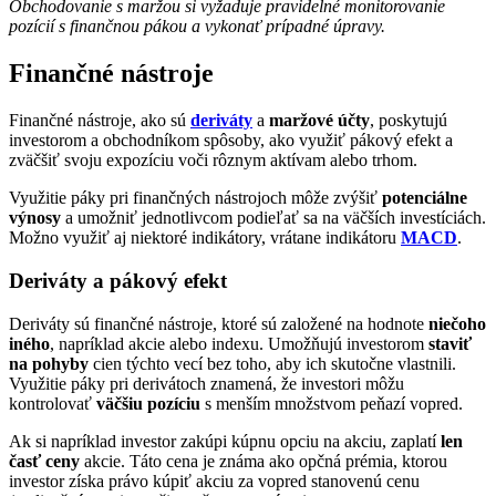
Obchodovanie s maržou si vyžaduje pravidelné monitorovanie
pozícií s finančnou pákou a vykonať prípadné úpravy.
Finančné nástroje
Finančné nástroje, ako sú
deriváty
a
maržové účty
, poskytujú
investorom a obchodníkom spôsoby, ako využiť pákový efekt a
zväčšiť svoju expozíciu voči rôznym aktívam alebo trhom.
Využitie páky pri finančných nástrojoch môže zvýšiť
potenciálne
výnosy
a umožniť jednotlivcom podieľať sa na väčších investíciách.
Možno využiť aj niektoré indikátory, vrátane indikátoru
MACD
.
Deriváty a pákový efekt
Deriváty sú finančné nástroje, ktoré sú založené na hodnote
niečoho
iného
, napríklad akcie alebo indexu. Umožňujú investorom
staviť
na pohyby
cien týchto vecí bez toho, aby ich skutočne vlastnili.
Využitie páky pri derivátoch znamená, že investori môžu
kontrolovať
väčšiu pozíciu
s menším množstvom peňazí vopred.
Ak si napríklad investor zakúpi kúpnu opciu na akciu, zaplatí
len
časť ceny
akcie. Táto cena je známa ako opčná prémia, ktorou
investor získa právo kúpiť akciu za vopred stanovenú cenu