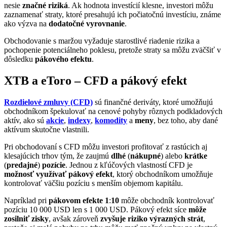
nesie
značné riziká
. Ak hodnota investícií klesne, investori môžu
zaznamenať straty, ktoré presahujú ich počiatočnú investíciu, známe
ako výzva na
dodatočné vyrovnanie
.
Obchodovanie s maržou vyžaduje starostlivé riadenie rizika a
pochopenie potenciálneho poklesu, pretože straty sa môžu zväčšiť v
dôsledku
pákového efektu
.
XTB a eToro – CFD a pákový efekt
Rozdielové zmluvy (CFD)
sú finančné deriváty, ktoré umožňujú
obchodníkom špekulovať na cenové pohyby rôznych podkladových
aktív, ako sú
akcie
,
indexy
,
komodity
a
meny
, bez toho, aby dané
aktívum skutočne vlastnili.
Pri obchodovaní s CFD môžu investori profitovať z rastúcich aj
klesajúcich trhov tým, že zaujmú
dlhé
(
nákupné
) alebo
krátke
(
predajné
)
pozície
. Jednou z kľúčových vlastností CFD je
možnosť využívať pákový efekt
, ktorý obchodníkom umožňuje
kontrolovať väčšiu pozíciu s menším objemom kapitálu.
Napríklad pri
pákovom efekte 1
:
10
môže obchodník kontrolovať
pozíciu 10 000 USD len s 1 000 USD. Pákový efekt síce
môže
zosilniť zisky
, avšak zároveň
zvyšuje riziko výrazných strát
,