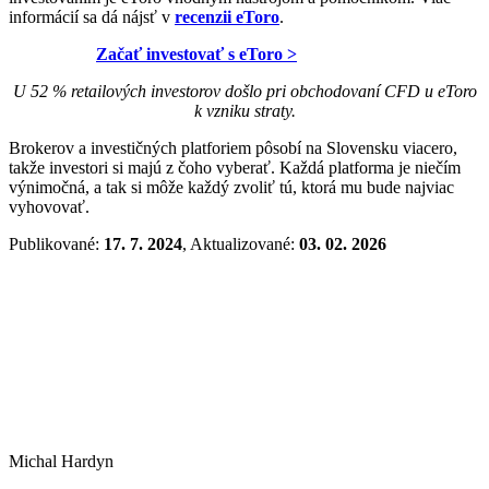
informácií sa dá nájsť v
recenzii eToro
.
Začať investovať s eToro >
U 52 % retailových investorov došlo pri obchodovaní CFD u eToro
k vzniku straty.
Brokerov a investičných platforiem pôsobí na Slovensku viacero,
takže investori si majú z čoho vyberať. Každá platforma je niečím
výnimočná, a tak si môže každý zvoliť tú, ktorá mu bude najviac
vyhovovať.
Publikované:
17. 7. 2024
, Aktualizované:
03. 02. 2026
Michal Hardyn