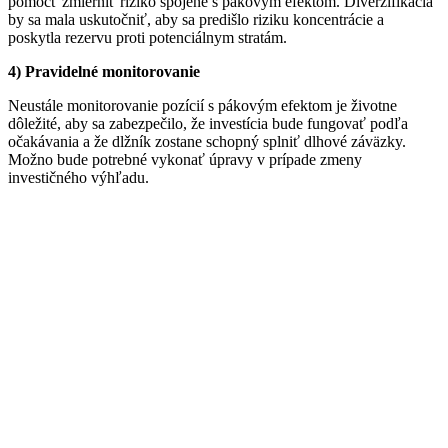
pomôcť zmierniť riziko spojené s pákovým efektom. Diverzifikácia
by sa mala uskutočniť, aby sa predišlo riziku koncentrácie a
poskytla rezervu proti potenciálnym stratám.
4) Pravidelné monitorovanie
Neustále monitorovanie pozícií s pákovým efektom je životne
dôležité, aby sa zabezpečilo, že investícia bude fungovať podľa
očakávania a že dlžník zostane schopný splniť dlhové záväzky.
Možno bude potrebné vykonať úpravy v prípade zmeny
investičného výhľadu.