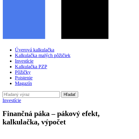
Úverová kalkulačka
Kalkulačka malých pôžičiek
Investície
Kalkulačka PZP
Pôžičky
Poistenie
Magazín
Hľadať
Investície
Finančná páka – pákový efekt,
kalkulačka, výpočet