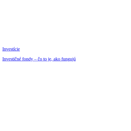
Investície
Investičné fondy – čo to je, ako fungujú