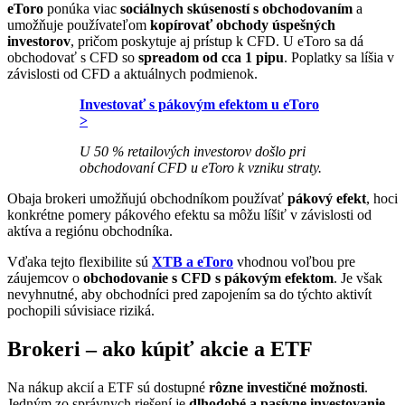
eToro
ponúka viac
sociálnych skúseností s obchodovaním
a
umožňuje používateľom
kopírovať obchody úspešných
investorov
, pričom poskytuje aj prístup k CFD. U eToro sa dá
obchodovať s CFD so
spreadom od cca 1 pipu
. Poplatky sa líšia v
závislosti od CFD a aktuálnych podmienok.
Investovať s pákovým efektom u eToro
>
U 50 % retailových investorov došlo pri
obchodovaní CFD u eToro k vzniku straty.
Obaja brokeri umožňujú obchodníkom používať
pákový efekt
, hoci
konkrétne pomery pákového efektu sa môžu líšiť v závislosti od
aktíva a regiónu obchodníka.
Vďaka tejto flexibilite sú
XTB a eToro
vhodnou voľbou pre
záujemcov o
obchodovanie s CFD s pákovým efektom
. Je však
nevyhnutné, aby obchodníci pred zapojením sa do týchto aktivít
pochopili súvisiace riziká.
Brokeri – ako kúpiť akcie a ETF
Na nákup akcií a ETF sú dostupné
rôzne investičné možnosti
.
Jedným zo správnych riešení je
dlhodobé a pasívne investovanie
,