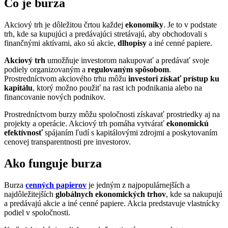
Čo je burza
Akciový trh je dôležitou črtou každej
ekonomiky
. Je to v podstate
trh, kde sa kupujúci a predávajúci stretávajú, aby obchodovali s
finančnými aktívami, ako sú akcie,
dlhopisy
a iné cenné papiere.
Akciový trh
umožňuje investorom nakupovať a predávať svoje
podiely organizovaným a
regulovaným spôsobom
.
Prostredníctvom akciového trhu môžu
investori získať prístup ku
kapitálu
, ktorý možno použiť na rast ich podnikania alebo na
financovanie nových podnikov.
Prostredníctvom burzy môžu spoločnosti získavať prostriedky aj na
projekty a operácie. Akciový trh pomáha vytvárať
ekonomickú
efektívnosť
spájaním ľudí s kapitálovými zdrojmi a poskytovaním
cenovej transparentnosti pre investorov.
Ako funguje burza
Burza
cenných papierov
je jedným z najpopulárnejších a
najdôležitejších
globálnych ekonomických trhov
, kde sa nakupujú
a predávajú akcie a iné cenné papiere. Akcia predstavuje vlastnícky
podiel v spoločnosti.