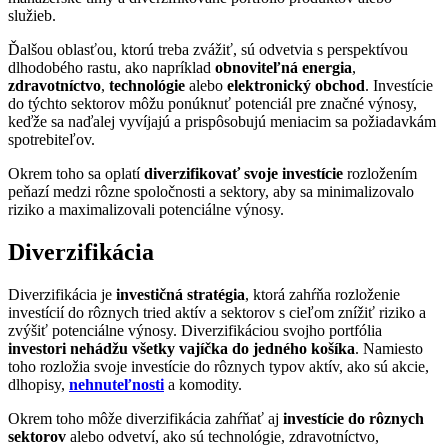
služieb.
Ďalšou oblasťou, ktorú treba zvážiť, sú odvetvia s perspektívou
dlhodobého rastu, ako napríklad
obnoviteľná energia
,
zdravotníctvo
,
technológie
alebo
elektronický obchod
. Investície
do týchto sektorov môžu ponúknuť potenciál pre značné výnosy,
keďže sa naďalej vyvíjajú a prispôsobujú meniacim sa požiadavkám
spotrebiteľov.
Okrem toho sa oplatí
diverzifikovať svoje investície
rozložením
peňazí medzi rôzne spoločnosti a sektory, aby sa minimalizovalo
riziko a maximalizovali potenciálne výnosy.
Diverzifikácia
Diverzifikácia je
investičná stratégia
, ktorá zahŕňa rozloženie
investícií do rôznych tried aktív a sektorov s cieľom znížiť riziko a
zvýšiť potenciálne výnosy. Diverzifikáciou svojho portfólia
investori nehádžu všetky vajíčka do jedného košíka
. Namiesto
toho rozložia svoje investície do rôznych typov aktív, ako sú akcie,
dlhopisy,
nehnuteľnosti
a komodity.
Okrem toho môže diverzifikácia zahŕňať aj
investície do rôznych
sektorov
alebo odvetví, ako sú technológie, zdravotníctvo,