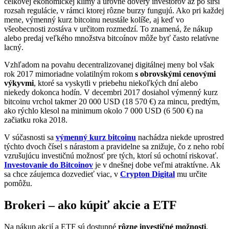
celkovej ekonomickej klímy a úrovne dôvery investorov až po širší
rozsah regulácie, v rámci ktorej rôzne burzy fungujú. Ako pri každej
mene, výmenný kurz bitcoinu neustále kolíše, aj keď vo
všeobecnosti zostáva v určitom rozmedzí. To znamená, že nákup
alebo predaj veľkého množstva bitcoínov môže byť často relatívne
lacný.
Vzhľadom na povahu decentralizovanej digitálnej meny bol však
rok 2017 mimoriadne volatilným rokom
s obrovskými cenovými
výkyvmi
, ktoré sa vyskytli v priebehu niekoľkých dní alebo
niekedy dokonca hodín. V decembri 2017 dosiahol výmenný kurz
bitcoinu vrchol takmer 20 000 USD (18 570 €) za mincu, predtým,
ako rýchlo klesol na minimum okolo 7 000 USD (6 500 €) na
začiatku roka 2018.
V súčasnosti sa
výmenný kurz bitcoinu
nachádza niekde uprostred
týchto dvoch čísel s nárastom a pravidelne sa znižuje, čo z neho robí
vzrušujúcu investičnú možnosť pre tých, ktorí sú ochotní riskovať.
Investovanie do Bitcoinov
je v dnešnej dobe veľmi atraktívne. Ak
sa chce záujemca dozvedieť viac, v
Crypton Digital
mu určite
pomôžu.
Brokeri – ako kúpiť akcie a ETF
Na nákup akcií a ETF sú dostupné
rôzne investičné možnosti
.