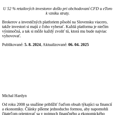
U 52 % retailových investorov došlo pri obchodovaní CFD u eToro
k vzniku straty.
Brokerov a investičných platforiem pôsobí na Slovensku viacero,
takže investori si majú z čoho vyberať. Každá platforma je niečím
výnimočná, a tak si môže každý zvoliť tú, ktorá mu bude najviac
vyhovovať.
Publikované:
5. 8. 2024
, Aktualizované:
06. 04. 2025
Michal Hardyn
Od roku 2008 sa snažíme priblížiť ľuďom obsah týkajúci sa financií
a ekonomiky. Články píšeme jednoducho formou, aby napomohli
čitateľom orientovať sa v pojmoch finančného a ekonomického