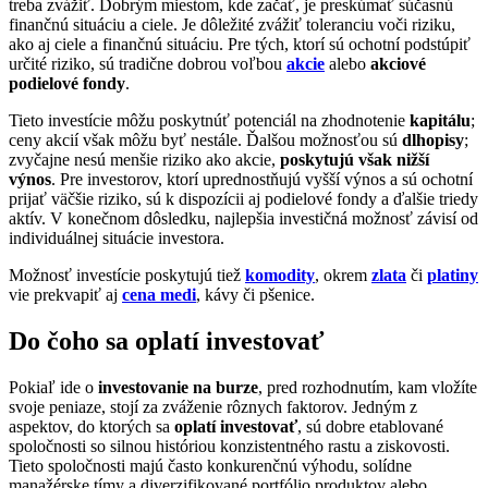
treba zvážiť. Dobrým miestom, kde začať, je preskúmať súčasnú
finančnú situáciu a ciele. Je dôležité zvážiť toleranciu voči riziku,
ako aj ciele a finančnú situáciu. Pre tých, ktorí sú ochotní podstúpiť
určité riziko, sú tradične dobrou voľbou
akcie
alebo
akciové
podielové fondy
.
Tieto investície môžu poskytnúť potenciál na zhodnotenie
kapitálu
;
ceny akcií však môžu byť nestále. Ďalšou možnosťou sú
dlhopisy
;
zvyčajne nesú menšie riziko ako akcie,
poskytujú však nižší
výnos
. Pre investorov, ktorí uprednostňujú vyšší výnos a sú ochotní
prijať väčšie riziko, sú k dispozícii aj podielové fondy a ďalšie triedy
aktív. V konečnom dôsledku, najlepšia investičná možnosť závisí od
individuálnej situácie investora.
Možnosť investície poskytujú tiež
komodity
, okrem
zlata
či
platiny
vie prekvapiť aj
cena medi
, kávy či pšenice.
Do čoho sa oplatí investovať
Pokiaľ ide o
investovanie na burze
, pred rozhodnutím, kam vložíte
svoje peniaze, stojí za zváženie rôznych faktorov. Jedným z
aspektov, do ktorých sa
oplatí investovať
, sú dobre etablované
spoločnosti so silnou históriou konzistentného rastu a ziskovosti.
Tieto spoločnosti majú často konkurenčnú výhodu, solídne
manažérske tímy a diverzifikované portfólio produktov alebo