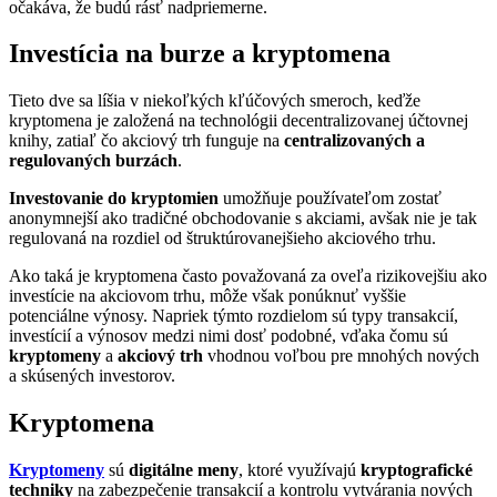
očakáva, že budú rásť nadpriemerne.
Investícia na burze a kryptomena
Tieto dve sa líšia v niekoľkých kľúčových smeroch, keďže
kryptomena je založená na technológii decentralizovanej účtovnej
knihy, zatiaľ čo akciový trh funguje na
centralizovaných a
regulovaných burzách
.
Investovanie do kryptomien
umožňuje používateľom zostať
anonymnejší ako tradičné obchodovanie s akciami, avšak nie je tak
regulovaná na rozdiel od štruktúrovanejšieho akciového trhu.
Ako taká je kryptomena často považovaná za oveľa rizikovejšiu ako
investície na akciovom trhu, môže však ponúknuť vyššie
potenciálne výnosy. Napriek týmto rozdielom sú typy transakcií,
investícií a výnosov medzi nimi dosť podobné, vďaka čomu sú
kryptomeny
a
akciový trh
vhodnou voľbou pre mnohých nových
a skúsených investorov.
Kryptomena
Kryptomeny
sú
digitálne meny
, ktoré využívajú
kryptografické
techniky
na zabezpečenie transakcií a kontrolu vytvárania nových