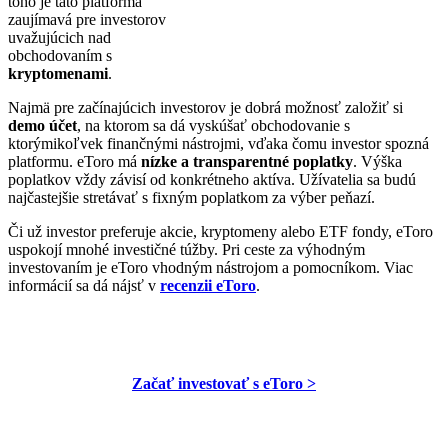
toho je táto platforma
zaujímavá pre investorov
uvažujúcich nad
obchodovaním s
kryptomenami
.
Najmä pre začínajúcich investorov je dobrá možnosť založiť si
demo účet
, na ktorom sa dá vyskúšať obchodovanie s
ktorýmikoľvek finančnými nástrojmi, vďaka čomu investor spozná
platformu. eToro má
nízke a transparentné poplatky
. Výška
poplatkov vždy závisí od konkrétneho aktíva. Užívatelia sa budú
najčastejšie stretávať s fixným poplatkom za výber peňazí.
Či už investor preferuje akcie, kryptomeny alebo ETF fondy, eToro
uspokojí mnohé investičné túžby. Pri ceste za výhodným
investovaním je eToro vhodným nástrojom a pomocníkom. Viac
informácií sa dá nájsť v
recenzii eToro
.
Začať investovať s eToro >