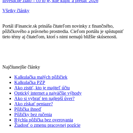
Investičné zlato – čo to je, kde kúpiť a predať 2026
Všetky články
Portál iFinancie.sk prináša čitateľom novinky z finančného,
pôžičkového a právneho prostredia. Cieľom portálu je spístupniť
tieto témy aj čitateľom, ktorí s nimi nemajú bližšie skúsenosti.
Najčítanejšie články
Kalkulačka malých pôžičiek
Kalkulačka PZP
Ako zistiť, kto je majiteľ účtu
Optický internet a najväčšie výhody
Ako si vybrať ten najlepší úver?
Ako získať peniaze?
Pôžička ihneď
Pôžičky bez ručenia
Rýchla pôžička bez overovania
Žiadosť o zmenu pracovnej pozície