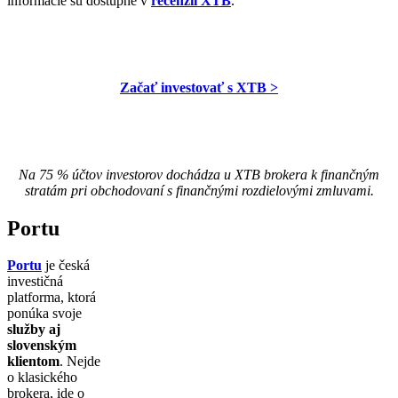
informácie sú dostupné v
recenzii XTB
.
Začať investovať s XTB >
Na 75 % účtov investorov dochádza u XTB brokera k finančným
stratám pri obchodovaní s finančnými rozdielovými zmluvami.
Portu
Portu
je česká
investičná
platforma, ktorá
ponúka svoje
služby aj
slovenským
klientom
. Nejde
o klasického
brokera, ide o