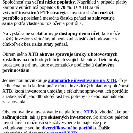
Spoločnosť má
veľmi nízke poplatky
. Napríklad v prípade platby
kartou v eurách má poplatok
0
,
70 %
. U XTB sa dá
vytvoriť
investičná ETF stratégia
. Investor si
sám rozloží
portfólio
a posielaná mesačná čiastka peňazí sa
zainvestuje
sama
podľa vlastného rozloženia portfólia.
Na vyskúšanie si platformy je
dostupný demo účet
, kde môže
každý investor s virtuálnymi peniazmi skúsiť obchodovanie s
čímkoľvek bez rizika straty peňazí.
Okrem iného
XTB aktívne spravuje úroky z hotovostných
zostatkov
na obchodných účtoch svojich klientov. Tieto úroky
predstavujú príjmy, ktoré automaticky podliehajú
daňovým
povinnostiam
.
Jedinečnou novinkou je
automatické investovanie na XTB
, čo je
jedinečná funkcia dostupná v rámci investičných plánov spoločnosti
XTB, ktorá investorom umožňuje efektívne spravovať ich portfólio
a zabezpečiť jeho dlhodobý rast bez potreby častého manuálneho
zasahovania.
Obchodovanie a investovanie na platforme
XTB
je vhodné ako pre
začínajúcich
, tak aj pre
skúsených investorov
. So širokou paletou
investičných možností si každý vyberie tie najlepšie pre
vybudovanie svojho
diverzifikovaného portfólia
. Ďalšie