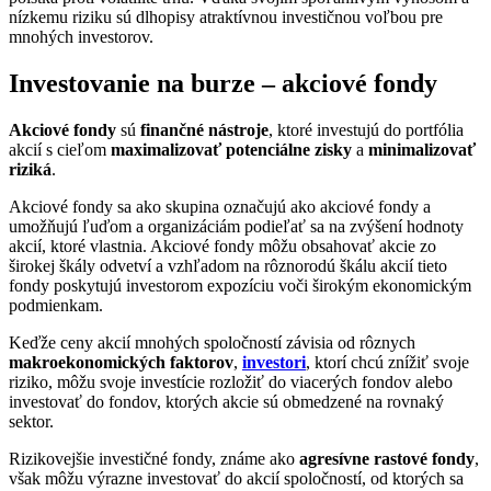
nízkemu riziku sú dlhopisy atraktívnou investičnou voľbou pre
mnohých investorov.
Investovanie na burze – akciové fondy
Akciové fondy
sú
finančné nástroje
, ktoré investujú do portfólia
akcií s cieľom
maximalizovať potenciálne zisky
a
minimalizovať
riziká
.
Akciové fondy sa ako skupina označujú ako akciové fondy a
umožňujú ľuďom a organizáciám podieľať sa na zvýšení hodnoty
akcií, ktoré vlastnia. Akciové fondy môžu obsahovať akcie zo
širokej škály odvetví a vzhľadom na rôznorodú škálu akcií tieto
fondy poskytujú investorom expozíciu voči širokým ekonomickým
podmienkam.
Keďže ceny akcií mnohých spoločností závisia od rôznych
makroekonomických faktorov
,
investori
, ktorí chcú znížiť svoje
riziko, môžu svoje investície rozložiť do viacerých fondov alebo
investovať do fondov, ktorých akcie sú obmedzené na rovnaký
sektor.
Rizikovejšie investičné fondy, známe ako
agresívne rastové fondy
,
však môžu výrazne investovať do akcií spoločností, od ktorých sa