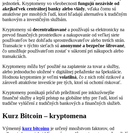
jednotiek. Kryptomeny vo všeobecnosti
fungujú nezávisle od
akejkoľvek centrálnej banky alebo vlády
, vďaka čomu sú
atraktívne pre mnohých ľudí, ktorí hľadajú alternatívu k tradičným
bankovým a investičným službám.
Kryptomeny sú
decentralizované
a používajú sa elektronicky na
prevod finančných prostriedkov a nakupovanie od veľkej siete
používateľov bez dohľadu sprostredkovateľov alebo tretích strán.
Transakcie v týchto sieťach sú
anonymné a bezpečne šifrované
,
čo umožňuje používateľom zostať v súkromí pri nákupoch alebo
transakciách.
Kryptomeny môžu byť použité na zaplatenie za tovar a služby,
alebo jednoducho uložené v digitálnej peňaženke na špekulácie.
Hodnota kryptomien je veľmi
volatilná
, čo z nich robí rizikové a
zároveň atraktívne investície pre tých, ktorí sú ochotní riskovať.
Kryptomeny ponúkajú prísľub príležitostí pre inkluzívnejšie
finančné služby a lepší prístup na globálne trhy pre ľudí, ktorí sú
tradične vylúčení z tradičných bankových a finančných služieb.
Kurz Bitcoin – kryptomena
Výmenný
kurz bitcoinu
je určený množstvom faktorov, od