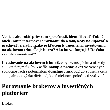
Vedieť, ako robiť prieskum spoločností, identifikovať sľubné
akcie, robiť informované rozhodnutia o tom, kedy nakupovať a
predávať, a riadiť riziko je kľúčom k úspešnému investovaniu
na akciovom trhu. Čo je burza? Ako burza funguje? Do čoho
sa oplatí investovať?
Investovanie
na akciovom trhu
môže byť vzrušujúcim a niekedy
aj lukratívnym úsilím. Zahŕňa
nákup a predaj akcií
vo verejných
spoločnostiach s potenciálom
dosiahnuť zisk
buď zo zvýšenia ceny
akcií, alebo z výplat dividend, ktoré niektoré spoločnosti vydávajú.
Porovnanie brokerov a investičných
platforiem
Broker