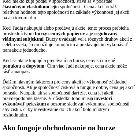
Keď niekto kúpi podiel v spoločnosti, stáva sa v podstate
čiastočným vlastníkom
tejto spoločnosti. Cena akcií odráža
relatívnu hodnotu tejto spoločnosti na základe výkonnosti jej akcií
na akciovom trhu.
Keď ľudia nakupujú alebo predávajú akcie, tento proces prebieha
prostredníctvom
burzy cenných papierov
a je
regulovaný
vládnymi subjektmi
. Burzy uvádzajú veľa rôznych druhov akcií z
celého sveta, čo umožňuje kupujúcim a predávajúcim vykonávať
transakcie jednoducho.
Keď sa akcie kupujú a predávajú na burze, ceny sú určené
ponukou a dopytom
. Čím viac ľudí nakupuje, cena akcie môže
rásť a naopak.
Ďalším hlavným faktorom pre ceny akcií je výkonnosť základnej
spoločnosti. Ak je spoločnosť zisková a funguje dobre, cena jej akcií
porastie. Naopak, ak sa spoločnosti darí zle, cena jej akcií
pravdepodobne klesne. V dôsledku toho musia
investori
vykonávať prieskum
a pozorne sledovať výkonnosť spoločnosti,
aby zistili, či by investovanie do ich akcií bolo múdrym
rozhodnutím.
Ako funguje obchodovanie na burze