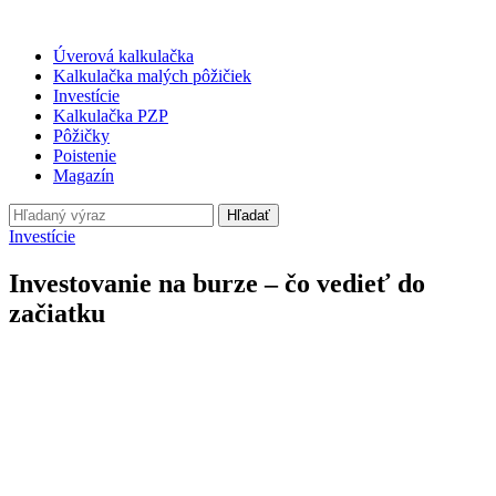
Úverová kalkulačka
Kalkulačka malých pôžičiek
Investície
Kalkulačka PZP
Pôžičky
Poistenie
Magazín
Hľadať
Investície
Investovanie na burze – čo vedieť do
začiatku