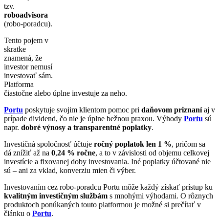
tzv.
roboadvisora
(robo-poradcu).
Tento pojem v
skratke
znamená, že
investor nemusí
investovať sám.
Platforma
čiastočne alebo úplne investuje za neho.
Portu
poskytuje svojim klientom pomoc pri
daňovom priznaní
aj v
prípade dividend, čo nie je úplne bežnou praxou. Výhody
Portu
sú
napr.
dobré výnosy a transparentné poplatky
.
Investičná spoločnosť účtuje
ročný poplatok len 1 %
, pričom sa
dá znížiť až na
0
,
24 % ročne
, a to v závislosti od objemu celkovej
investície a fixovanej doby investovania. Iné poplatky účtované nie
sú – ani za vklad, konverziu mien či výber.
Investovaním cez robo-poradcu Portu môže každý získať prístup ku
kvalitným investičným službám
s mnohými výhodami. O rôznych
produktoch ponúkaných touto platformou je možné si prečítať v
článku o
Portu
.