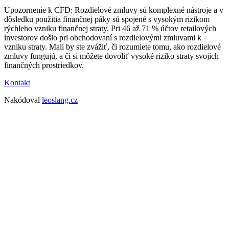
Upozornenie k CFD: Rozdielové zmluvy sú komplexné nástroje a v
dôsledku použitia finančnej páky sú spojené s vysokým rizikom
rýchleho vzniku finančnej straty. Pri 46 až 71 % účtov retailových
investorov došlo pri obchodovaní s rozdielovými zmluvami k
vzniku straty. Mali by ste zvážiť, či rozumiete tomu, ako rozdielové
zmluvy fungujú, a či si môžete dovoliť vysoké riziko straty svojich
finančných prostriedkov.
Kontakt
Nakódoval
leoslang.cz