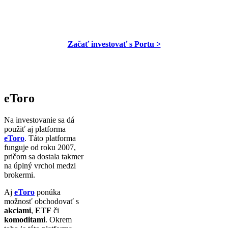
Začať investovať s Portu >
eToro
Na investovanie sa dá
použiť aj platforma
eToro
. Táto platforma
funguje od roku 2007,
pričom sa dostala takmer
na úplný vrchol medzi
brokermi.
Aj
eToro
ponúka
možnosť obchodovať s
akciami
,
ETF
či
komoditami
. Okrem