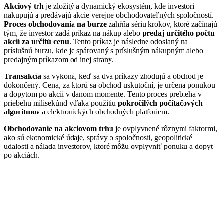
Akciový trh
je zložitý a dynamický ekosystém, kde investori
nakupujú a predávajú akcie verejne obchodovateľných spoločností.
Proces obchodovania na burze
zahŕňa sériu krokov, ktoré začínajú
tým, že investor zadá príkaz na nákup alebo
predaj určitého počtu
akcií za určitú cenu
. Tento príkaz je následne odoslaný na
príslušnú burzu, kde je spárovaný s príslušným nákupným alebo
predajným príkazom od inej strany.
Transakcia
sa vykoná, keď sa dva príkazy zhodujú a obchod je
dokončený. Cena, za ktorú sa obchod uskutoční, je určená ponukou
a dopytom po akcii v danom momente. Tento proces prebieha v
priebehu milisekúnd vďaka použitiu
pokročilých počítačových
algoritmov
a elektronických obchodných platforiem.
Obchodovanie na akciovom trhu
je ovplyvnené rôznymi faktormi,
ako sú ekonomické údaje, správy o spoločnosti, geopolitické
udalosti a nálada investorov, ktoré môžu ovplyvniť ponuku a dopyt
po akciách.