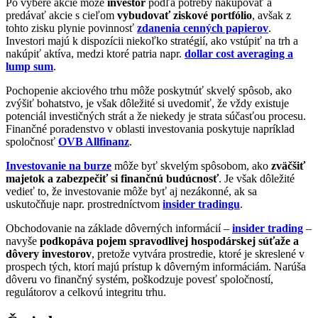
Po výbere akcie môže
investor
podľa potreby nakupovať a
predávať akcie s cieľom
vybudovať ziskové portfólio
, avšak z
tohto zisku plynie povinnosť
zdanenia cenných papierov
.
Investori majú k dispozícii niekoľko stratégií, ako vstúpiť na trh a
nakúpiť aktíva, medzi ktoré patria napr.
dollar cost averaging a
lump sum
.
Pochopenie akciového trhu môže poskytnúť skvelý spôsob, ako
zvýšiť bohatstvo, je však dôležité si uvedomiť, že vždy existuje
potenciál investičných strát a že niekedy je strata súčasťou procesu.
Finančné poradenstvo v oblasti investovania poskytuje napríklad
spoločnosť
OVB Allfinanz
.
Investovanie na burze
môže byť skvelým spôsobom, ako
zväčšiť
majetok a zabezpečiť si finančnú budúcnosť
. Je však dôležité
vedieť to, že investovanie môže byť aj nezákonné, ak sa
uskutočňuje napr. prostredníctvom
insider tradingu
.
Obchodovanie na základe dôverných informácií –
insider trading
–
navyše
podkopáva pojem spravodlivej hospodárskej súťaže a
dôvery investorov
, pretože vytvára prostredie, ktoré je skreslené v
prospech tých, ktorí majú prístup k dôverným informáciám. Narúša
dôveru vo finančný systém, poškodzuje povesť spoločností,
regulátorov a celkovú integritu trhu.