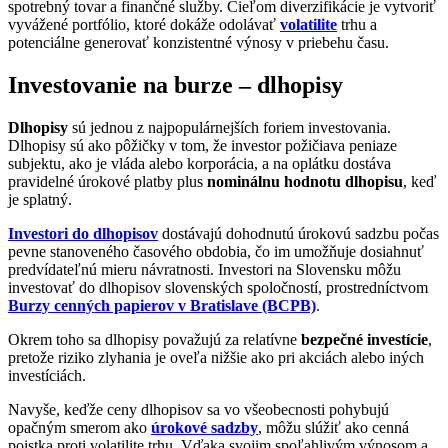
spotrebný tovar a finančné služby. Cieľom diverzifikácie je vytvoriť
vyvážené portfólio, ktoré dokáže odolávať
volatilite
trhu a
potenciálne generovať konzistentné výnosy v priebehu času.
Investovanie na burze – dlhopisy
Dlhopisy
sú jednou z najpopulárnejších foriem investovania.
Dlhopisy sú ako pôžičky v tom, že investor požičiava peniaze
subjektu, ako je vláda alebo korporácia, a na oplátku dostáva
pravidelné úrokové platby plus
nominálnu hodnotu dlhopisu
, keď
je splatný.
Investori do dlhopisov
dostávajú dohodnutú úrokovú sadzbu počas
pevne stanoveného časového obdobia, čo im umožňuje dosiahnuť
predvídateľnú mieru návratnosti. Investori na Slovensku môžu
investovať do dlhopisov slovenských spoločností, prostredníctvom
Burzy cenných papierov v Bratislave (BCPB)
.
Okrem toho sa dlhopisy považujú za relatívne
bezpečné investície
,
pretože riziko zlyhania je oveľa nižšie ako pri akciách alebo iných
investíciách.
Navyše, keďže ceny dlhopisov sa vo všeobecnosti pohybujú
opačným smerom ako
úrokové sadzby
, môžu slúžiť ako cenná
poistka proti volatilite trhu. Vďaka svojim spoľahlivým výnosom a