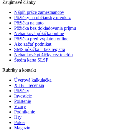
Zaujímavé články
Náplň práce zamestnancov
Pôžičky na občiansky preukaz
Pôžička na auto
Pôžička bez dokladovania príjmu
Nebanková pôžička online
Pôžička pred výplatou online
Ako začať podnikat
SMS pôžička – bez registra
Nebankové pôžičky cez telefón
Štedrá karta SLSP
Rubriky a kontakt
Úverová kalkulačka
XTB – recenzia
Pôžičky
Investície
Poistenie
Vzory
Podnikanie
Hry
Poker
Magazín