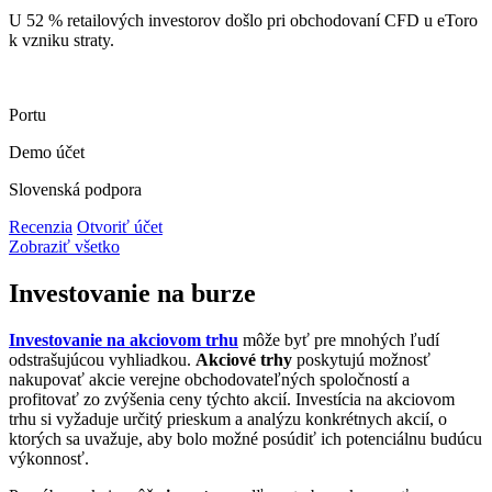
U 52 % retailových investorov došlo pri obchodovaní CFD u eToro
k vzniku straty.
Portu
Demo účet
Slovenská podpora
Recenzia
Otvoriť účet
Zobraziť všetko
Investovanie na burze
Investovanie na akciovom trhu
môže byť pre mnohých ľudí
odstrašujúcou vyhliadkou.
Akciové trhy
poskytujú možnosť
nakupovať akcie verejne obchodovateľných spoločností a
profitovať zo zvýšenia ceny týchto akcií. Investícia na akciovom
trhu si vyžaduje určitý prieskum a analýzu konkrétnych akcií, o
ktorých sa uvažuje, aby bolo možné posúdiť ich potenciálnu budúcu
výkonnosť.