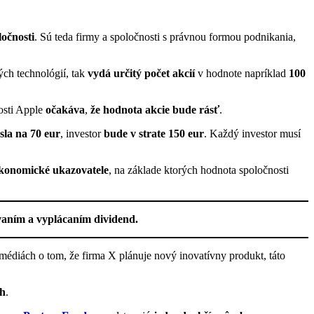
ločnosti
. Sú teda firmy a spoločnosti s právnou formou podnikania,
ých technológií, tak
vydá určitý počet akcií
v hodnote napríklad
100
osti Apple
očakáva
,
že hodnota akcie bude rásť
.
sla na 70 eur
, investor
bude v strate 150 eur
. Každý investor musí
konomické ukazovatele
, na základe ktorých hodnota spoločnosti
aním a vyplácaním dividend.
 médiách o tom, že firma X plánuje nový inovatívny produkt, táto
ch
.