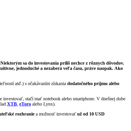
. Niektorým sa do investovania príliš nechce z rôznych dôvodov.
intuitívne, jednoduché a nezaberá veľa času, práve naopak.
Ako
uteľností atď.) s očakávaním získania
dodatočného príjmu alebo
ze investovať, stačí mať notebook alebo smartphone. V dnešnej dobe
klad
XTB
,
eToro
alebo Lynx).
iateľské rozhranie
a možnosť investovať
už od 10 USD