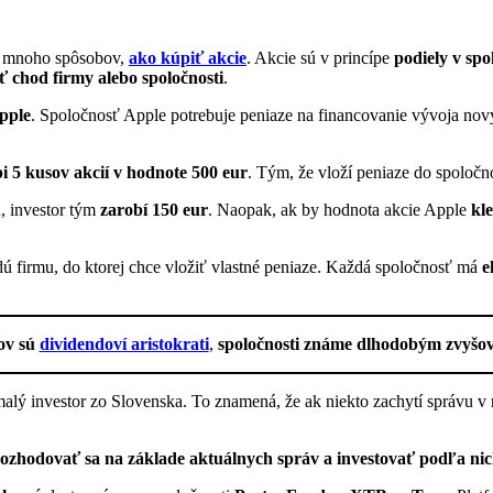
e mnoho spôsobov,
ako kúpiť akcie
. Akcie sú v princípe
podiely v spo
ť chod firmy alebo spoločnosti
.
pple
. Spoločnosť Apple potrebuje peniaze na financovanie vývoja nov
i 5 kusov akcií v hodnote 500 eur
. Tým, že vloží peniaze do spoločn
u
, investor tým
zarobí 150 eur
. Naopak, ak by hodnota akcie Apple
kle
ždú firmu, do ktorej chce vložiť vlastné peniaze. Každá spoločnosť má
e
ov sú
dividendoví aristokrati
,
spoločnosti známe dlhodobým zvyšov
 malý investor zo Slovenska. To znamená, že ak niekto zachytí správu v
erozhodovať sa na základe aktuálnych správ a investovať podľa ni