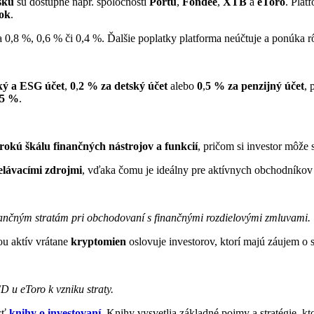
sku
sú dostupné napr. spoločnosti
Portu
,
Fondee
,
XTB
a
eToro
. Plat
tok
.
na 0,8 %, 0,6 % či 0,4 %. Ďalšie poplatky platforma neúčtuje a ponúka 
ký a ESG účet
,
0
,
2 % za detský účet
alebo
0
,
5 % za penzijný účet
, 
5 %
.
irokú škálu finančných nástrojov a funkcií
, pričom si investor môže
elávacími zdrojmi
, vďaka čomu je ideálny pre aktívnych obchodníkov 
ančným stratám pri obchodovaní s finančnými rozdielovými zmluvami.
u aktív vrátane
kryptomien
oslovuje investorov, ktorí majú záujem o s
 u eToro k vzniku straty.
cť
knihy o investovaní
. Knihy vysvetlia základné pojmy a stratégie, 