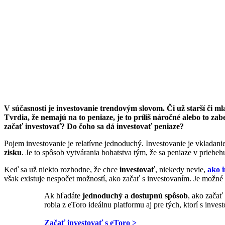
V súčasnosti je investovanie trendovým slovom. Či už starší či m
Tvrdia, že nemajú na to peniaze, je to príliš náročné alebo to za
začať investovať? Do čoho sa dá investovať peniaze?
Pojem investovanie je relatívne jednoduchý. Investovanie je vkladanie
zisku
. Je to spôsob vytvárania bohatstva tým, že sa peniaze v priebeh
Keď sa už niekto rozhodne, že chce
investovať
, niekedy nevie,
ako 
však existuje nespočet možností, ako začať s investovaním. Je možné
Ak hľadáte
jednoduchý a dostupnú spôsob
, ako začať
robia z eToro ideálnu platformu aj pre tých, ktorí s inves
Začať investovať s eToro >