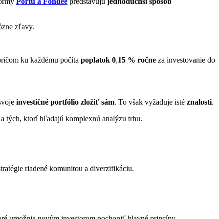
formy
Portu a Fondee
predstavujú
jednoduchší spôsob
rôzne zľavy.
pričom ku každému počíta
poplatok 0
,
15 % ročne
za investovanie do
 svoje
investičné portfólio zložiť sám
. To však vyžaduje isté
znalosti
.
a tých, ktorí hľadajú komplexnú analýzu trhu.
tratégie riadené komunitou a diverzifikáciu.
ktoré umožnia novým investorom pochopiť hlavné princípy