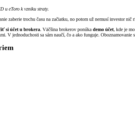
 u eToro k vzniku straty.
anie zaberie trochu času na začiatku, no potom už nemusí investor nič r
žiť si účet u brokera
. Väčšina brokerov ponúka
demo účet
, kde je mo
zmi. V jednoduchosti sa sám naučí, čo a ako funguje. Oboznamovanie s
oriem