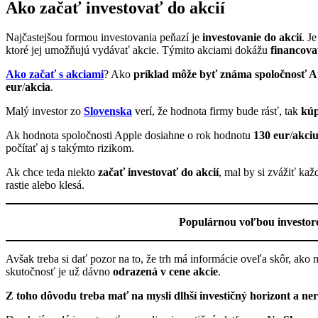
Ako začať investovať do akcií
Najčastejšou formou investovania peňazí je
investovanie do akcií
. J
ktoré jej umožňujú vydávať akcie. Týmito akciami dokážu
financova
Ako začať s akciami
? Ako
príklad môže byť známa spoločnosť A
eur
/
akcia
.
Malý investor zo
Slovenska
verí, že hodnota firmy bude rásť, tak
kúp
Ak hodnota spoločnosti Apple dosiahne o rok hodnotu
130 eur
/
akci
počítať aj s takýmto rizikom.
Ak chce teda niekto
začať investovať do akcií
, mal by si zvážiť ka
rastie alebo klesá.
Populárnou voľbou investor
Avšak treba si dať pozor na to, že trh má informácie oveľa skôr, ako
skutočnosť je už dávno
odrazená v cene akcie
.
Z toho dôvodu treba mať na mysli dlhší investičný horizont a n