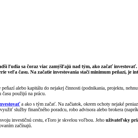
ladší ľudia sa čoraz viac zamýšľajú nad tým, ako začať investovať
berie veľa času. Na začatie investovania stačí minimum peňazí, je 
 peňazí alebo kapitálu do nejakej činnosti (podnikania, projektu, nehn
u času použijú na prácu.
investovať
a ako s tým začať. Na začiatok, okrem ochoty nejaké penia
 využiť služby finančného poradcu, robo advisora alebo brokera (naprí
 svoju investičnú cestu, eToro je skvelou voľbou. Jeho
užívateľsky pr
tovaním začínajú.