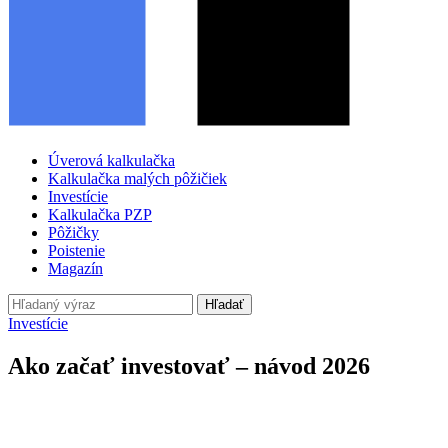
Úverová kalkulačka
Kalkulačka malých pôžičiek
Investície
Kalkulačka PZP
Pôžičky
Poistenie
Magazín
Hľadať
Investície
Ako začať investovať – návod 2026