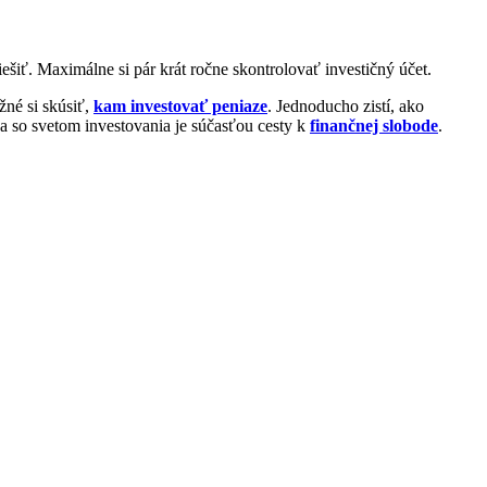
iešiť. Maximálne si pár krát ročne skontrolovať investičný účet.
žné si skúsiť,
kam investovať peniaze
. Jednoducho zistí, ako
a so svetom investovania je súčasťou cesty k
finančnej slobode
.