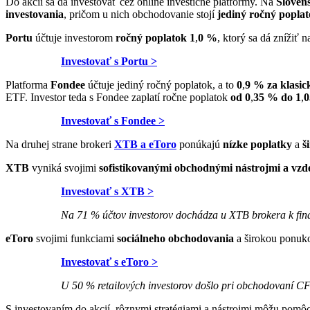
Do akcií sa dá investovať cez online investičné platformy. Na
Sloven
investovania
, pričom u nich obchodovanie stojí
jediný ročný popla
Portu
účtuje investorom
ročný poplatok 1
,
0 %
, ktorý sa dá znížiť 
Investovať s Portu >
Platforma
Fondee
účtuje jediný ročný poplatok, a to
0
,
9 % za klasic
ETF. Investor teda s Fondee zaplatí ročne poplatok
od 0
,
35 % do 1
,
0
Investovať s Fondee >
Na druhej strane brokeri
XTB a eToro
ponúkajú
nízke poplatky
a
š
XTB
vyniká svojimi
sofistikovanými obchodnými nástrojmi a vzd
Investovať s XTB >
Na 71 % účtov investorov dochádza u XTB brokera k fin
eToro
svojimi funkciami
sociálneho obchodovania
a širokou ponuko
Investovať s eToro >
U 50 % retailových investorov došlo pri obchodovaní CFD
S investovaním do akcií, rôznymi stratégiami a nástrojmi môžu pomô